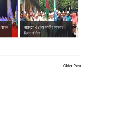
ে লালন
নাচোলে ৫৪তম জাতীয় সমবায়
দিবস পালিত
Older Post