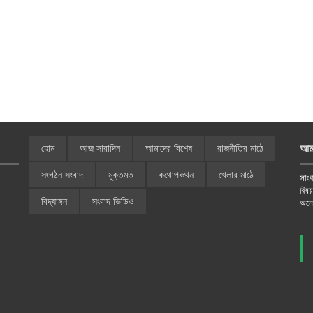
আম
হোম
আজ সারাদিন
আমাদের বিশেষ
রাজনীতির মাঠে
সংগঠন সংবাদ
মুক্তমত
কথোপকথন
খেলার মাঠে
সাংব
বিষ
বিদ্যাঙ্গন
সংবাদ ভিডিও
অনে