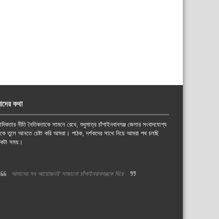
াদের কথা
াদিকতার নীতি নৈতিকতাকে সামনে রেখে, শুধুমাত্র চাঁপাইনবাবগঞ্জ জেলার সংবাদযোগ্য
য়কে তুলে আনতে চেষ্টা করি আমরা। পাঠক, দর্শকদের সাথে নিয়ে আমরা পথ চলছি
কটা সময়।
আমাদের সব আয়োজনই সাজানো চাঁপাইনবাবগঞ্জকে ঘিরে