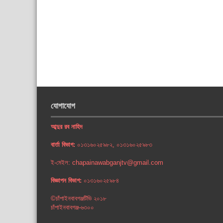
যোগাযোগ
আব্দুর রব নাহিদ
বার্তা বিভাগ:
০১৩১৬০২৫৯৮২, ০১৩১৬০২৫৯৮৩
ই-মেইল: chapainawabganjtv@gmail.com
বিজ্ঞাপন বিভাগ:
০১৩১৬০২৫৯৮৪
©চাঁপাইনবাবগঞ্জটিভি ২০১৮
চাঁপাইনবাবগঞ্জ-৬৩০০