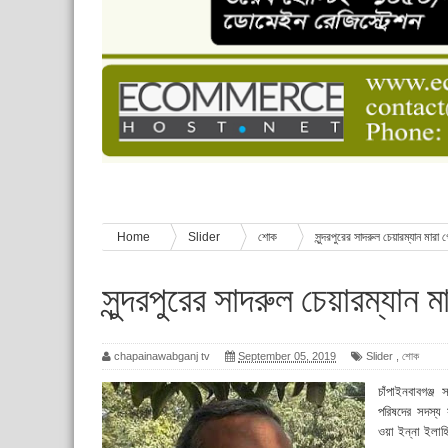
চাঁপাইনবাবগঞ্জে শেষ হয়েছে ৫ দিনের স্কাউট ইউনিট লি
বাংলাদেশ স্কাউটস দিবস পালন
পানি সংকট, কলস নিয়ে বিক্ষোভ
ঈদের শুভেচ্ছা জানিয়েছেন সাবেক ছাত্রলীগ নেতা আবু হ
শিশু সুরক্ষা বিষয়ে চাঁপাইনবাবগঞ্জে দুই দিনব্যাপী প্রশিক্ষ
Home
Slider
শোক
সুন্দরপুরের সাদরুল চেয়ারম্যান মারা 
সুন্দরপুরের সাদরুল চেয়ারম্যান 
chapainawabganj tv
September 05, 2019
Slider
,
শোক
চাঁপাইনবাবগঞ্জ
পরিষদের সদস্য 
ওয়া ইন্না ইলা