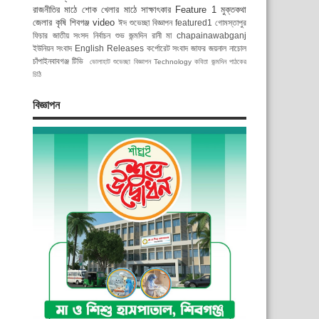
রাজনীতির মাঠে
শোক
খেলার মাঠে
সাক্ষাৎকার
Feature 1
মুক্তকথা
জেলার কৃষি
শিবগঞ্জ
video
ঈদ শুভেচ্ছা বিজ্ঞাপন
featured1
গোমস্তাপুর
ফিচার
জাতীয় সংসদ নির্বাচন
শুভ জন্মদিন রানী মা
chapainawabganj
ইউনিয়ন সংবাদ
English Releases
কর্পোরেট সংবাদ
জাফর জয়নাল
নাচোল
চাঁপাইনবাবগঞ্জ টিভি
ভোলাহাট
শুভেচ্ছা বিজ্ঞাপন
Technology
কবিতা
জন্মদিন
পাঠকের
চিঠি
বিজ্ঞাপন