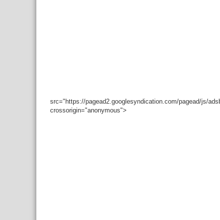
src="https://pagead2.googlesyndication.com/pagead/js/ad
crossorigin="anonymous">