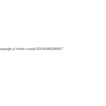
sbygoogle.js?client=ca-pub-5331163805288347"