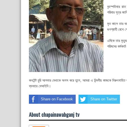
বৃহস্পতিবার রা
পরিবার সূত্র জা
মৃত কালে তার 
গুনগ্রাহী রেখে 
এদিকে তার মৃত্
পরিষদের কর্মকর্তা
কনটেন্ট চুরি আপনার মেধাকে অলস করে তুলে, আমরা এ নিন্দনীয় কাজকে নিরুৎসাহিত
ব্যবহার বেআইনি।
Share on Facebook
Share on Twitter
About chapainawabganj tv