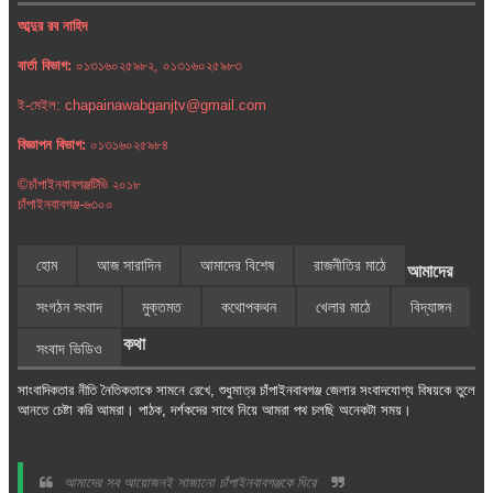
আব্দুর রব নাহিদ
বার্তা বিভাগ:
০১৩১৬০২৫৯৮২, ০১৩১৬০২৫৯৮৩
ই-মেইল: chapainawabganjtv@gmail.com
বিজ্ঞাপন বিভাগ:
০১৩১৬০২৫৯৮৪
©চাঁপাইনবাবগঞ্জটিভি ২০১৮
চাঁপাইনবাবগঞ্জ-৬৩০০
হোম
আজ সারাদিন
আমাদের বিশেষ
রাজনীতির মাঠে
আমাদের
সংগঠন সংবাদ
মুক্তমত
কথোপকথন
খেলার মাঠে
বিদ্যাঙ্গন
কথা
সংবাদ ভিডিও
সাংবাদিকতার নীতি নৈতিকতাকে সামনে রেখে, শুধুমাত্র চাঁপাইনবাবগঞ্জ জেলার সংবাদযোগ্য বিষয়কে তুলে
আনতে চেষ্টা করি আমরা। পাঠক, দর্শকদের সাথে নিয়ে আমরা পথ চলছি অনেকটা সময়।
আমাদের সব আয়োজনই সাজানো চাঁপাইনবাবগঞ্জকে ঘিরে