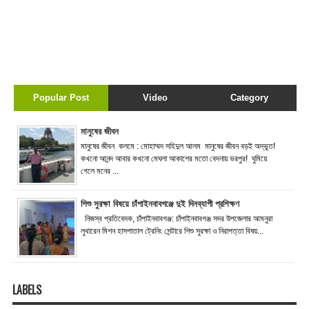
Popular Post
Video
Category
মানুষের জীবন
মানুষের জীবন কলমে : মোহাম্মদ সহিদুল আলম মানুষের জীবন বড়ই অদ্ভুত!
কখনো আনন্দ আবার কখনো মেঘলা আকাশের মতো বেদনায় ভরপুর! ঘুমিয়ে
গেলে মনের ...
শিশু সুরক্ষা বিষয়ে চাঁপাইনবাবগঞ্জে দুই দিনব্যাপী প্রশিক্ষণ
নিজস্ব প্রতিবেদক, চাঁপাইনবাবগঞ্জ: চাঁপাইনবাবগঞ্জ সদর উপজেলার আমনুরা
লুথারেন মিশন হাসপাতাল ট্রেনিং সেন্টারে শিশু সুরক্ষা ও নিরাপত্তা বিষয়...
LABELS