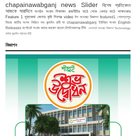
chapainawabganj news
Slider
বিশেষ প্রতিবেদন
আজকে সারাদিনে
সংগঠন সংবাদ
শিক্ষাঙ্গন
রাজনীতির মাঠে
শোক
খেলার মাঠে
সাক্ষাৎকার
Feature 1
মুক্তকথা
জেলার কৃষি
শিবগঞ্জ
video
ঈদ শুভেচ্ছা বিজ্ঞাপন
featured1
গোমস্তাপুর
ফিচার
জাতীয় সংসদ নির্বাচন
শুভ জন্মদিন রানী মা
chapainawabganj
ইউনিয়ন সংবাদ
English
Releases
কর্পোরেট সংবাদ
জাফর জয়নাল
নাচোল
চাঁপাইনবাবগঞ্জ টিভি
ভোলাহাট
শুভেচ্ছা বিজ্ঞাপন
Technology
কবিতা
জন্মদিন
পাঠকের চিঠি
বিজ্ঞাপন