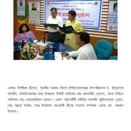
এসময় উপস্থিত ছিলেন, স্থানীয় সরকার বিভাগ চাঁপাইনবাবগঞ্জের উপ-পরিচালক ড. চিত্রলেখা
নাজনীন, চাঁপাইনবাবগঞ্জ সদর উপজেলা নির্বাহী অফিসার মোঃ আলমগীর হোসেন, জেলা নির্বাচন
অফিসার মোঃ মোতায়াক্কিল রহমান। জেলা আইনজীবী সমিতির সভাপতি মুক্তিযোদ্ধা এ্যাড.
মোঃ আব্দুস সামাদ, সদর উপজেলা আওয়ামী লীগের সাধারণ সম্পাদক এ্যাড মো. নজরুল
ইসলাম।