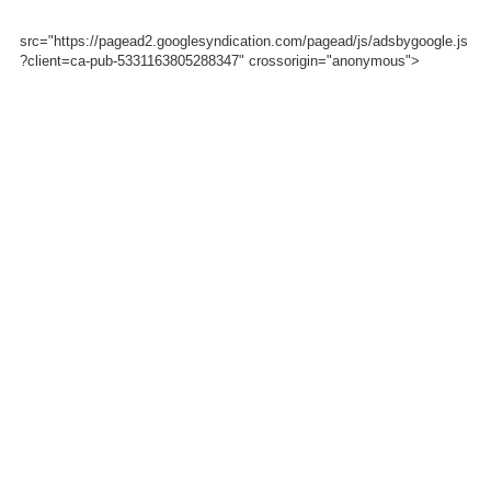
src="https://pagead2.googlesyndication.com/pagead/js/adsbygoogle.js
?client=ca-pub-5331163805288347" crossorigin="anonymous">