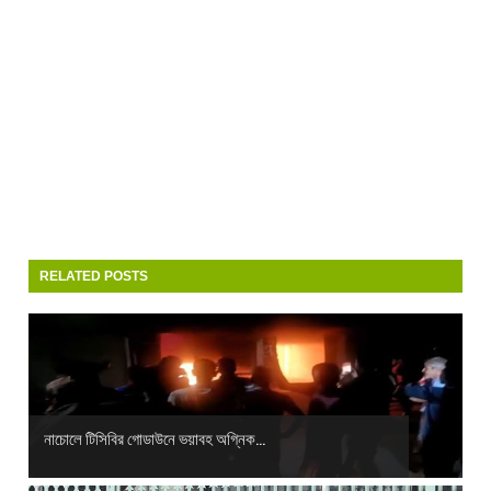
RELATED POSTS
নাচোলে টিসিবির গোডাউনে ভয়াবহ অগ্নিক...