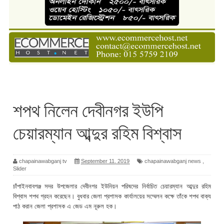
শপথ নিলেন দেবীনগর ইউপি
চেয়ারম্যান আব্দুর রহিম বিশ্বাস
chapainawabganj tv
September 11, 2019
chapainawabganj news
,
Slider
চাঁপাইনবাবগঞ্জ সদর উপজেলার দেবীনগর ইউনিয়ন পরিষদের নির্বাচিত চেয়ারম্যান আব্দুর রহিম
বিশ্বাস শপথ গ্রহন করেছেন। বুধবার জেলা প্রশাসক কার্যালয়ের সম্মেলন কক্ষে তাঁকে শপথ বাক্য
পাঠ করান জেলা প্রশাসক এ জেড এম নূরুল হক।