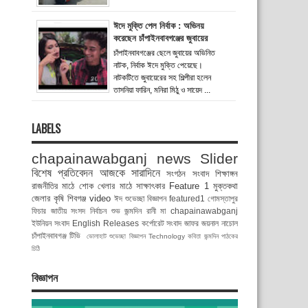
ঈদে মুক্তি পেল নির্বাক : অভিনয়
করেছেন চাঁপাইনবাবগঞ্জের জুবায়ের
চাঁপাইনবাবগঞ্জের ছেলে জুবায়ের অভিনিত
নাটক, নির্বাক ঈদে মুক্তি পেয়েছে।
নাটকটিতে জুবায়েরের সহ শিল্পীরা হলেন
তাসনিয়া ফারিন, মনিরা মিঠু ও সায়েদ ...
LABELS
chapainawabganj news
Slider
বিশেষ প্রতিবেদন
আজকে সারাদিনে
সংগঠন সংবাদ
শিক্ষাঙ্গন
রাজনীতির মাঠে
শোক
খেলার মাঠে
সাক্ষাৎকার
Feature 1
মুক্তকথা
জেলার কৃষি
শিবগঞ্জ
video
ঈদ শুভেচ্ছা বিজ্ঞাপন
featured1
গোমস্তাপুর
ফিচার
জাতীয় সংসদ নির্বাচন
শুভ জন্মদিন রানী মা
chapainawabganj
ইউনিয়ন সংবাদ
English Releases
কর্পোরেট সংবাদ
জাফর জয়নাল
নাচোল
চাঁপাইনবাবগঞ্জ টিভি
ভোলাহাট
শুভেচ্ছা বিজ্ঞাপন
Technology
কবিতা
জন্মদিন
পাঠকের
চিঠি
বিজ্ঞাপন