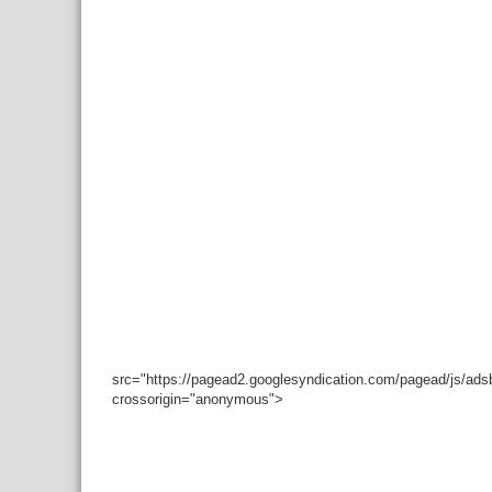
src="https://pagead2.googlesyndication.com/pagead/js/ad
crossorigin="anonymous">