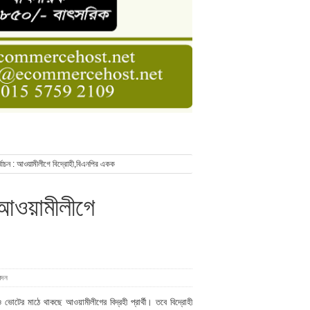
ডার বেসিক কোর্স
াসনাত সুমন
ণ
্বাচন : আওয়ামীলীগে বিদ্রোহী,বিএনপির একক
 আওয়ামীলীগে
েদন
েও ভোটের মাঠে থাকছে আওয়ামীলীগের বিদ্রহী প্রার্থী। তবে বিদ্রোহী