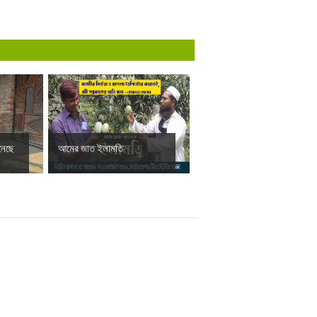
নেছে
আমের জাত ইলামতি