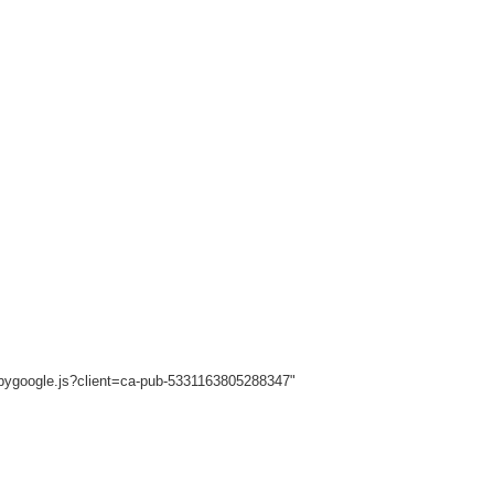
sbygoogle.js?client=ca-pub-5331163805288347"