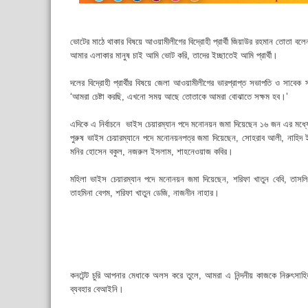
ভোটের মাঠে থাকার বিষয়ে আওয়ামীলীগের বিদ্রোহী প্রার্থী জিয়াউর রহমান তোতা বল
আমার এলাকার মানুষ চাই আমি ভোট করি, তাদের ইচ্ছাতেই আমি প্রার্থী।
দলের বিদ্রোহী প্রার্থীর বিষয়ে জেলা আওয়ামীলীগের ভারপ্রাপ্ত সভাপতি ও সাবে
‘আমরা চেষ্টা করছি, এখনো সময় আছে তোতাকে আমরা বোঝাতে সক্ষম হব।’
এদিকে এ নির্বাচনে ভাইস চেয়ারম্যান পদে মনোনয়ন জমা দিয়েছেন ১৬ জন এর মধ্
পুরুষ ভাইস চেয়ারম্যানে পদে মনোনয়নপত্র জমা দিয়েছেন, সোহরাব আলী, নাহি
মনির হোসেন বকুল, নজরুল ইসলাম, শাহনেওয়াজ কবির।
মহিলা ভাইস চেয়ারম্যান পদে মনোনয়ন জমা দিয়েছেন, শরিফা খাতুন বেবি, তাসলিম
তাহমিনা বেগম, শরিফা খাতুন ডেজি, নাজনীন নাহার।
কনটেন্ট চুরি আপনার মেধাকে অলস করে তুলে, আমরা এ নিন্দনীয় কাজকে নিরুৎসা
ব্যবহার বেআইনি।