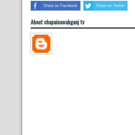
Share on Facebook
Share on Twitter
About chapainawabganj tv