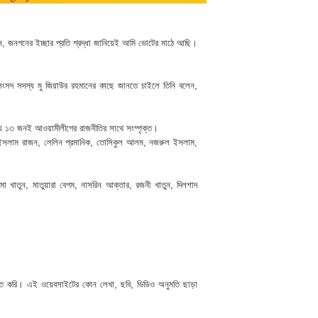
েন, জনগনের ইচ্ছার প্রতি শ্রদ্ধা জানিয়েই আমি ভোটের মাঠে আছি।
ক সংসদ সদস্য মু জিয়াউর রহমানের কাছে জানতে চাইলে তিনি বলেন,
যে ১৩ জনই আওয়ামীলীগের রাজনীতির সাথে সংম্পৃক্ত।
দ ইসলাম রাজন, লেলিন প্রমানিক, তোসিকুল আলম, নজরুল ইসলাম,
া খাতুন, মাতুয়ারা বেগম, নাসরিন আক্তার, রজনী খাতুন, দিলশাদ
হিত করি। এই ওয়েবসাইটের কোন লেখা, ছবি, ভিডিও অনুমতি ছাড়া