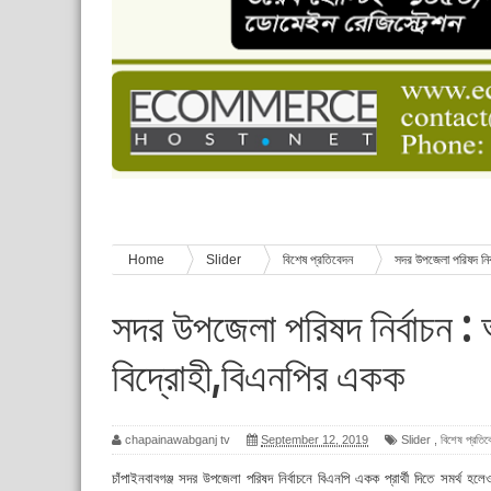
চাঁপাইনবাবগঞ্জে শেষ হয়েছে ৫ দিনের স্কাউট ইউনিট লি
বাংলাদেশ স্কাউটস দিবস পালন
পানি সংকট, কলস নিয়ে বিক্ষোভ
ঈদের শুভেচ্ছা জানিয়েছেন সাবেক ছাত্রলীগ নেতা আবু হ
শিশু সুরক্ষা বিষয়ে চাঁপাইনবাবগঞ্জে দুই দিনব্যাপী প্রশিক্ষ
Home
Slider
বিশেষ প্রতিবেদন
সদর উপজেলা পরিষদ নির
সদর উপজেলা পরিষদ নির্বাচন :
বিদ্রোহী,বিএনপির একক
chapainawabganj tv
September 12, 2019
Slider
,
বিশেষ প্রতিব
চাঁপাইনবাবগঞ্জ সদর উপজেলা পরিষদ নির্বাচনে বিএনপি একক প্রার্থী দিতে সমর্থ হল