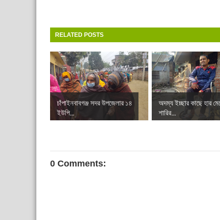
RELATED POSTS
চাঁপাইনবাবগঞ্জ সদর উপজেলার ১৪
অদম্য ইচ্ছার কাছে হার মে
ইউপি...
শারির...
0 Comments: