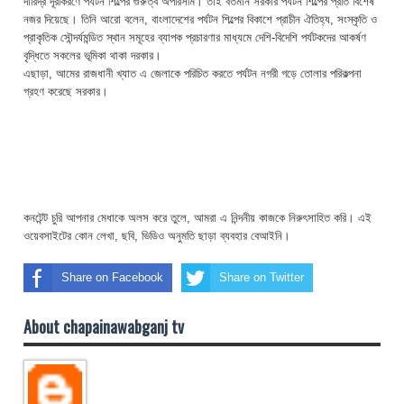
দারিদ্র দূরীকরণে পর্যটন শিল্পের গুরুত্ব অপরিসীম। তাই বর্তমান সরকার পর্যটন শিল্পের প্রতি বিশেষ
নজর দিয়েছে। তিনি আরো বলেন, বাংলাদেশের পর্যটন শিল্পের বিকাশে প্রাচীন ঐতিহ্য, সংস্কৃতি ও
প্রাকৃতিক সৌন্দর্যমন্ডিত স্থান সমূহের ব্যাপক প্রচারণার মাধ্যমে দেশি-বিদেশি পর্যটকদের আকর্ষণ
বৃদ্ধিতে সকলের ভূমিকা থাকা দরকার।
এছাড়া, আমের রাজধানী খ্যাত এ জেলাকে পরিচিত করতে পর্যটন নগরী গড়ে তোলার পরিকল্পনা
গ্রহণ করেছে সরকার।
কনটেন্ট চুরি আপনার মেধাকে অলস করে তুলে, আমরা এ নিন্দনীয় কাজকে নিরুৎসাহিত করি। এই
ওয়েবসাইটের কোন লেখা, ছবি, ভিডিও অনুমতি ছাড়া ব্যবহার বেআইনি।
Share on Facebook
Share on Twitter
About chapainawabganj tv