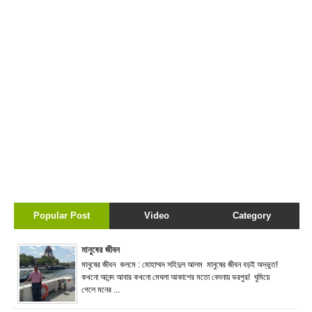
Popular Post
Video
Category
মানুষের জীবন
মানুষের জীবন কলমে : মোহাম্মদ সহিদুল আলম মানুষের জীবন বড়ই অদ্ভুত!
কখনো আনন্দ আবার কখনো মেঘলা আকাশের মতো বেদনায় ভরপুর! ঘুমিয়ে
গেলে মনের ...