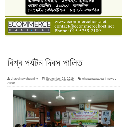
বিশ্ব পর্যটন দিবস পালিত
chapainawabganj tv
September 28, 2019
chapainawabganj news
,
Slider