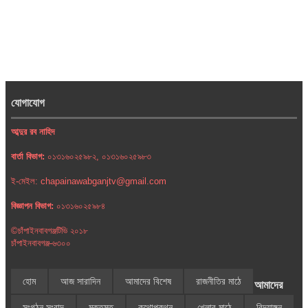
যোগাযোগ
আব্দুর রব নাহিদ
বার্তা বিভাগ:
০১৩১৬০২৫৯৮২, ০১৩১৬০২৫৯৮৩
ই-মেইল: chapainawabganjtv@gmail.com
বিজ্ঞাপন বিভাগ:
০১৩১৬০২৫৯৮৪
©চাঁপাইনবাবগঞ্জটিভি ২০১৮
চাঁপাইনবাবগঞ্জ-৬৩০০
হোম
আজ সারাদিন
আমাদের বিশেষ
রাজনীতির মাঠে
আমাদের
সংগঠন সংবাদ
মুক্তমত
কথোপকথন
খেলার মাঠে
বিদ্যাঙ্গন