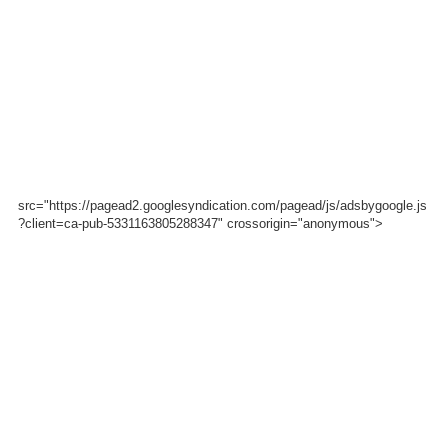
src="https://pagead2.googlesyndication.com/pagead/js/adsbygoogle.js
?client=ca-pub-5331163805288347" crossorigin="anonymous">