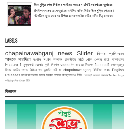
ঈদে মুক্তি পেল নির্বাক : অভিনয় করেছেন চাঁপাইনবাবগঞ্জের জুবায়ের
চাঁপাইনবাবগঞ্জের ছেলে জুবায়ের অভিনিত নাটক, নির্বাক ঈদে মুক্তি পেয়েছে।
নাটকটিতে জুবায়েরের সহ শিল্পীরা হলেন তাসনিয়া ফারিন, মনিরা মিঠু ও সায়েদ ...
LABELS
chapainawabganj news
Slider
বিশেষ প্রতিবেদন
আজকে সারাদিনে
সংগঠন সংবাদ
শিক্ষাঙ্গন
রাজনীতির মাঠে
শোক
খেলার মাঠে
সাক্ষাৎকার
Feature 1
মুক্তকথা
জেলার কৃষি
শিবগঞ্জ
video
ঈদ শুভেচ্ছা বিজ্ঞাপন
featured1
গোমস্তাপুর
ফিচার
জাতীয় সংসদ নির্বাচন
শুভ জন্মদিন রানী মা
chapainawabganj
ইউনিয়ন সংবাদ
English
Releases
কর্পোরেট সংবাদ
জাফর জয়নাল
নাচোল
চাঁপাইনবাবগঞ্জ টিভি
ভোলাহাট
শুভেচ্ছা বিজ্ঞাপন
Technology
কবিতা
জন্মদিন
পাঠকের চিঠি
বিজ্ঞাপন