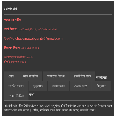
যোগাযোগ
আব্দুর রব নাহিদ
বার্তা বিভাগ:
০১৩১৬০২৫৯৮২, ০১৩১৬০২৫৯৮৩
ই-মেইল: chapainawabganjtv@gmail.com
বিজ্ঞাপন বিভাগ:
০১৩১৬০২৫৯৮৪
©চাঁপাইনবাবগঞ্জটিভি ২০১৮
চাঁপাইনবাবগঞ্জ-৬৩০০
হোম
আজ সারাদিন
আমাদের বিশেষ
রাজনীতির মাঠে
আমাদের
সংগঠন সংবাদ
মুক্তমত
কথোপকথন
খেলার মাঠে
বিদ্যাঙ্গন
কথা
সংবাদ ভিডিও
সাংবাদিকতার নীতি নৈতিকতাকে সামনে রেখে, শুধুমাত্র চাঁপাইনবাবগঞ্জ জেলার সংবাদযোগ্য বিষয়কে তুলে
আনতে চেষ্টা করি আমরা। পাঠক, দর্শকদের সাথে নিয়ে আমরা পথ চলছি অনেকটা সময়।