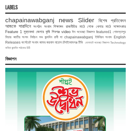
LABELS
chapainawabganj news
Slider
বিশেষ প্রতিবেদন
আজকে সারাদিনে
সংগঠন সংবাদ
শিক্ষাঙ্গন
রাজনীতির মাঠে
শোক
খেলার মাঠে
সাক্ষাৎকার
Feature 1
মুক্তকথা
জেলার কৃষি
শিবগঞ্জ
video
ঈদ শুভেচ্ছা বিজ্ঞাপন
featured1
গোমস্তাপুর
ফিচার
জাতীয় সংসদ নির্বাচন
শুভ জন্মদিন রানী মা
chapainawabganj
ইউনিয়ন সংবাদ
English
Releases
কর্পোরেট সংবাদ
জাফর জয়নাল
নাচোল
চাঁপাইনবাবগঞ্জ টিভি
ভোলাহাট
শুভেচ্ছা বিজ্ঞাপন
Technology
কবিতা
জন্মদিন
পাঠকের চিঠি
বিজ্ঞাপন