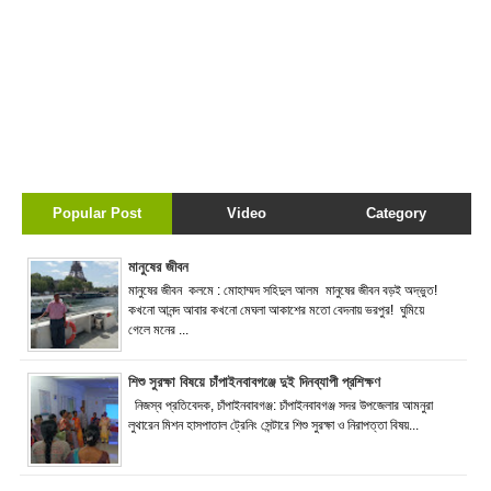
Popular Post
Video
Category
মানুষের জীবন
মানুষের জীবন কলমে : মোহাম্মদ সহিদুল আলম মানুষের জীবন বড়ই অদ্ভুত!
কখনো আনন্দ আবার কখনো মেঘলা আকাশের মতো বেদনায় ভরপুর! ঘুমিয়ে
গেলে মনের ...
শিশু সুরক্ষা বিষয়ে চাঁপাইনবাবগঞ্জে দুই দিনব্যাপী প্রশিক্ষণ
নিজস্ব প্রতিবেদক, চাঁপাইনবাবগঞ্জ: চাঁপাইনবাবগঞ্জ সদর উপজেলার আমনুরা
লুথারেন মিশন হাসপাতাল ট্রেনিং সেন্টারে শিশু সুরক্ষা ও নিরাপত্তা বিষয়...