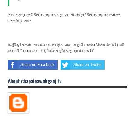
আরো বক্তব্য দেন
ই উপি চেয়ারম্যান এনামুল হক, শাহবাজপুর ইউপি চেয়ারম্যান তোজাম্মেল
হক,জামিলুর রহমান,
কনটেন্ট চুরি আপনার মেধাকে অলস করে তুলে, আমরা এ নিন্দনীয় কাজকে নিরুৎসাহিত করি। এই
ওয়েবসাইটের কোন লেখা, ছবি, ভিডিও অনুমতি ছাড়া ব্যবহার বেআইনি।
Share on Facebook
Share on Twitter
About chapainawabganj tv