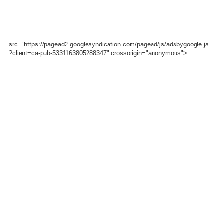
src="https://pagead2.googlesyndication.com/pagead/js/adsbygoogle.js
?client=ca-pub-5331163805288347" crossorigin="anonymous">