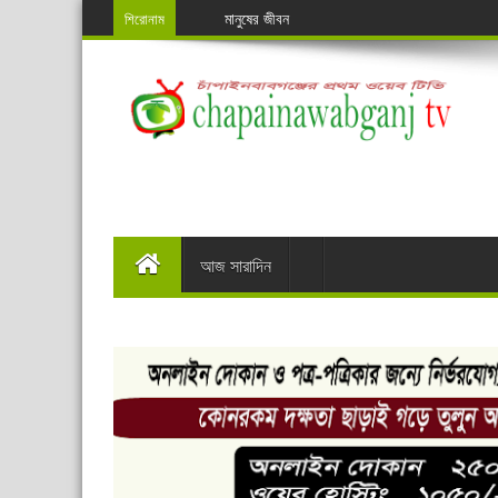
শিরোনাম
নাচোলে টিসিবির গোডাউনে ভয়াবহ অগ্নিকাণ্ড, ঝলসে য
চাঁপাইনবাবগঞ্জ জেলা হাসপাতালে চালু হলো অটোমেশন 
চাঁপাইনবাবগঞ্জে শেষ হয়েছে লালন স্মরনোৎসব ও সাধুসঙ্গ
নাচোলে ৫৪তম জাতীয় সমবায় দিবস পালিত
প্রায় দেড় কোটি টাকা জাফরি ফাঁকি রোধ: সোনামসজিদ স
পাশেই শোধনাগার, তবুও খোলা জায়গায় ময়লার স্তুপ
সাংবাদিক জোবদুল হকের দাফন সম্পন্ন
স্কাউট সদস্যদের দুদিনের অ্যাডভেঞ্চার গ্রুপ ক্যাম্প
আজ সারাদিন
চাঁপাইনবাবগঞ্জে পৃথক সড়ক দূর্ঘটনায় বাবা-ছেলেসহ ৪ জনে
গোমস্তাপুরে শিক্ষার্থীর মাঝে বৃত্তি ও বাইসাইকেল বিত
কানসাটে চাঙ্গা আমের বাজার,মোড় ঘুরেছে আম চাষী ও ব্
ঝিলিম ইউনিয়নের বাজেট ঘোষনা
শিবগঞ্জ উপজেলায় ফের চেয়ারম্যান সৈয়দ নজরুল ইসলাম
নাচোলে কাদের, গোমস্তাপুরে আশরাফ ও ভোলাহাটে আন
চাঁপাইনবাবগঞ্জে শেষ হয়েছে ৫ দিনের স্কাউট ইউনিট লি