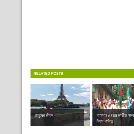
RELATED POSTS
মানুষের জীবন
নাচোলে ৫৪তম জাতীয় সমব
দিবস পালিত