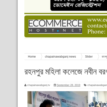
বাংলাদেশ স্কাউটস দিবস পালন
পানি সংকট, কলস নিয়ে বিক্ষোভ
ঈদের শুভেচ্ছা জানিয়েছেন সাবেক ছাত্রলীগ নেতা আবু হ
শিশু সুরক্ষা বিষয়ে চাঁপাইনবাবগঞ্জে দুই দিনব্যাপী প্রশিক্ষ
মানুষের জীবন
Home
chapainawabganj news
Slider
রহনপ
রহনপুর মহিলা কলেজে নবীন বর
chapainawabganj tv
September 28, 2019
chapainawabgan