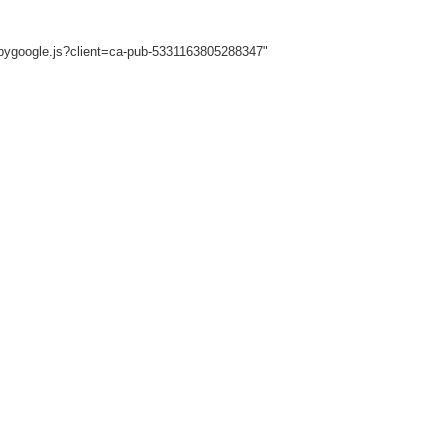
sbygoogle.js?client=ca-pub-5331163805288347"