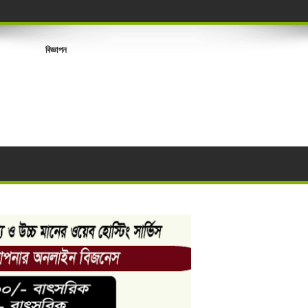
াওয়া ভ্যানচালকের মরদেহ উদ্ধার
সিস্টেম, চিকিৎসাসেবা হবে আরও সহজ ও আধুনিক
বিজ্ঞাপন
্থলবন্দর থেকে ৮৪ মেট্রিক টন বাসমতি চােল জব্দ
র মৃত্যু
রণ
যবসায়ীদের
োয়ারুল বিজয়ী
ডার বেসিক কোর্স