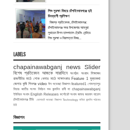
শিশু সুরক্ষা বিষয়ে চাঁপাইনবাবগঞ্জে দুই
দিনব্যাপী প্রশিক্ষণ
নিজস্ব প্রতিবেদক, চাঁপাইনবাবগঞ্জ:
চাঁপাইনবাবগঞ্জ সদর উপজেলার আমনুরা
লুথারেন মিশন হাসপাতাল ট্রেনিং সেন্টারে
শিশু সুরক্ষা ও নিরাপত্তা বিষয়...
LABELS
chapainawabganj news
Slider
বিশেষ প্রতিবেদন
আজকে সারাদিনে
সংগঠন সংবাদ
শিক্ষাঙ্গন
রাজনীতির মাঠে
শোক
খেলার মাঠে
সাক্ষাৎকার
Feature 1
মুক্তকথা
জেলার কৃষি
শিবগঞ্জ
video
ঈদ শুভেচ্ছা বিজ্ঞাপন
featured1
গোমস্তাপুর
ফিচার
জাতীয় সংসদ নির্বাচন
শুভ জন্মদিন রানী মা
chapainawabganj
ইউনিয়ন সংবাদ
English Releases
কর্পোরেট সংবাদ
জাফর জয়নাল
নাচোল
চাঁপাইনবাবগঞ্জ টিভি
ভোলাহাট
শুভেচ্ছা বিজ্ঞাপন
Technology
কবিতা
জন্মদিন
পাঠকের
চিঠি
বিজ্ঞাপন