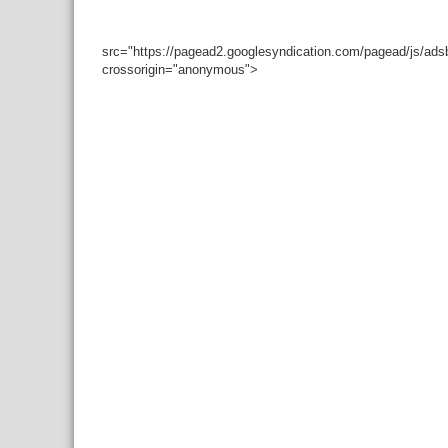
src="https://pagead2.googlesyndication.com/pagead/js/ad
crossorigin="anonymous">