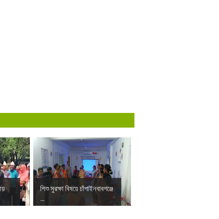
ায়
শিশু সুরক্ষা বিষয়ে চাঁপাইনবাবগঞ্জে
...