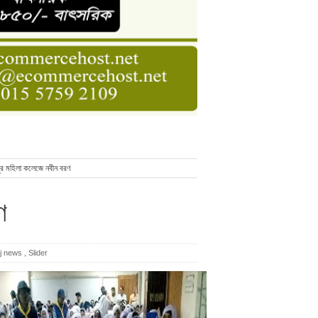
াসনাত সুমন
ণ
ুর মহিলা কলেজে নবীন বরণ
ণ
j news
,
Slider