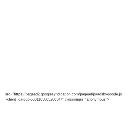
src="https://pagead2.googlesyndication.com/pagead/js/adsbygoogle.js
?client=ca-pub-5331163805288347" crossorigin="anonymous">