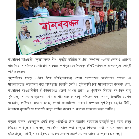
বাংলাদেশ আওয়ামী স্বেচ্ছাসেবক লীগ কেন্দ্রীয় কমিটির সাধারণ সম্পাদক পঙ্কজ দেবনাথ এমপি’র
নাম দিয়ে সামাজিক যোগাযোগ মাধ্যমে অপপ্রচারের বিরুদ্ধে চাঁপাইনবাবগঞ্জে মানববন্ধন কর্মসূচী
পালিত হয়েছে।
বৃহস্পতিবার সাড়ে ১১টার দিকে চাঁপাইনবাবগঞ্জ জেলা প্রশাসনের কার্যালয়ের সামনে এ
মানববন্ধনের আয়োজন করে অপপ্রচার বিরোধী জোট। ঘন্টাব্যাপী চলা মানববন্ধনে বক্তব্য দেন,
বাংলাদেশ আওয়ামীলীগ চাঁপাইনবাবগঞ্জ জেলা শাখার ত্রাণ ও পুনর্বাসন বিষয়ক সম্পাদক আবু
সুফিয়ান, সাবেক ছাত্রনেতা গোলাম শাহনেওয়াজ অপু. শহিদুল হুদা অলক, জিয়াউর রহমান
আরমান, ফাইজার রহমান কনক, জেলা কৃষকলীগের সাধারণ সম্পাদক মুশফিকুর রহমান টিটো,
উপজেলা কৃষকলীগের সভাপতি রুহুল আমিন রাসেল ও সাধারণ সম্পাদক রুহুল আমিন।
বক্তরা বলেন, ফেসবুকে একটি চক্র পরিকল্পিত ভাবে বর্তমান সরকারের ভাবমুর্তি ক্ষুর্ণ করার জন্য
বিভিন্ন অপপ্রচার চালাচ্ছে, কয়েকদিন আগে পদ্মা সেতুতে শিশুদের মাথা লাগবে এমন গুজব
ছড়িয়েছিল, তারই ধারবাহিকতায় পঙ্কজ দেবনাথ এমপি নামেও নোংরা অপপ্রচার চালাচ্ছে।