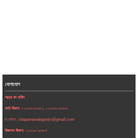
যোগাযোগ
আব্দুর রব নাহিদ
বার্তা বিভাগ:
০১৩১৬০২৫৯৮২, ০১৩১৬০২৫৯৮৩
ই-মেইল: chapainawabganjtv@gmail.com
বিজ্ঞাপন বিভাগ:
০১৩১৬০২৫৯৮৪