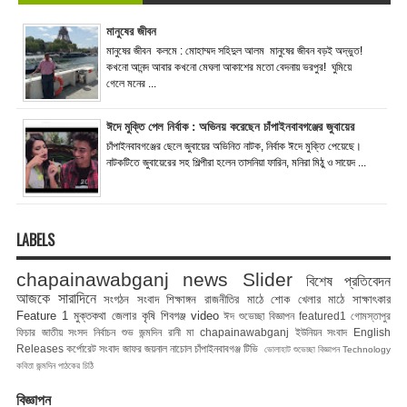
মানুষের জীবন
মানুষের জীবন কলমে : মোহাম্মদ সহিদুল আলম মানুষের জীবন বড়ই অদ্ভুত!
কখনো আনন্দ আবার কখনো মেঘলা আকাশের মতো বেদনায় ভরপুর! ঘুমিয়ে
গেলে মনের ...
ঈদে মুক্তি পেল নির্বাক : অভিনয় করেছেন চাঁপাইনবাবগঞ্জের জুবায়ের
চাঁপাইনবাবগঞ্জের ছেলে জুবায়ের অভিনিত নাটক, নির্বাক ঈদে মুক্তি পেয়েছে।
নাটকটিতে জুবায়েরের সহ শিল্পীরা হলেন তাসনিয়া ফারিন, মনিরা মিঠু ও সায়েদ ...
LABELS
chapainawabganj news
Slider
বিশেষ প্রতিবেদন
আজকে সারাদিনে
সংগঠন সংবাদ
শিক্ষাঙ্গন
রাজনীতির মাঠে
শোক
খেলার মাঠে
সাক্ষাৎকার
Feature 1
মুক্তকথা
জেলার কৃষি
শিবগঞ্জ
video
ঈদ শুভেচ্ছা বিজ্ঞাপন
featured1
গোমস্তাপুর
ফিচার
জাতীয় সংসদ নির্বাচন
শুভ জন্মদিন রানী মা
chapainawabganj
ইউনিয়ন সংবাদ
English
Releases
কর্পোরেট সংবাদ
জাফর জয়নাল
নাচোল
চাঁপাইনবাবগঞ্জ টিভি
ভোলাহাট
শুভেচ্ছা বিজ্ঞাপন
Technology
কবিতা
জন্মদিন
পাঠকের চিঠি
বিজ্ঞাপন