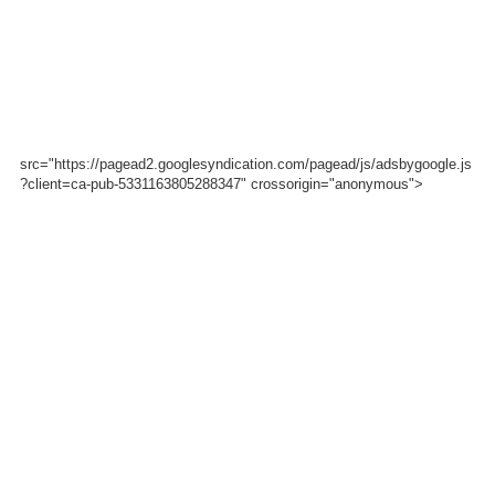
src="https://pagead2.googlesyndication.com/pagead/js/adsbygoogle.js
?client=ca-pub-5331163805288347" crossorigin="anonymous">