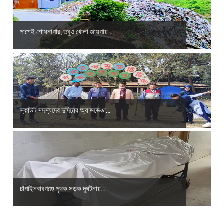
পাশেই শোধনাগার, তবুও খোলা জায়গায় ...
স্কাউট সদস্যদের দুদিনের অ্যাডভেঞ্চা...
চাঁপাইনবাবগঞ্জে পৃথক সড়ক দূর্ঘটনায়...