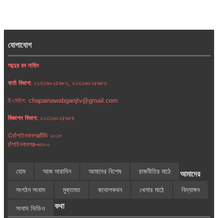
যোগাযোগ
আব্দুর রব নাহিদ
বার্তা বিভাগ:
০১৩১৬০২৫৯৮২, ০১৩১৬০২৫৯৮৩
ই-মেইল: chapainawabganjtv@gmail.com
বিজ্ঞাপন বিভাগ:
০১৩১৬০২৫৯৮৪
©চাঁপাইনবাবগঞ্জটিভি ২০১৮
চাঁপাইনবাবগঞ্জ-৬৩০০
হোম
আজ সারাদিন
আমাদের বিশেষ
রাজনীতির মাঠে
আমাদের
সংগঠন সংবাদ
মুক্তমত
কথোপকথন
খেলার মাঠে
বিদ্যাঙ্গন
কথা
সংবাদ ভিডিও