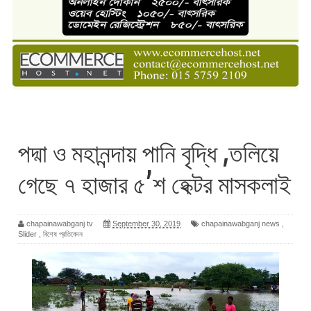
পদ্মা ও মহানন্দায় পানি বৃদ্ধি ,তলিয়ে
গেছে ৭ হাজার ৫’শ হেক্টর মাসকলাই
chapainawabganj tv
September 30, 2019
chapainawabganj news
,
Slider
,
বিশেষ প্রতিবেদন