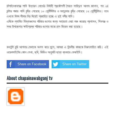
চাঁপাইনবাবগঞ্জ পানি উন্নয়ন বোর্ডের নির্বাহী প্রকৌশলী সৈয়ত সাহিদুল আলম জানান, গত ২৪
ঘন্টায় পদ্মায় পানি বৃদ্ধি পেয়েছে ১০ সেন্টিমিটার ও মহানন্দায় বৃদ্ধি পেয়েছে ১২ সেন্টিমিন্টার। তবে
এখনো বিপদ সীমার নিচ দিয়েই প্রবাহিত হচ্ছে এ দুই নদীর পানি।
এদিকে প্লাবিত নিম্নাঞ্চলের পরিবার গুলোর জন্য সহায়তা দেয়া শুরু করেছে প্রশাসন, শিবগঞ্জ ও
সদর উপজেলার ক্ষতিগ্রস্থ পরিবার গুলোর মাঝে চাল বিতরন করা হয়েছে।
কনটেন্ট চুরি আপনার মেধাকে অলস করে তুলে, আমরা এ নিন্দনীয় কাজকে নিরুৎসাহিত করি। এই
ওয়েবসাইটের কোন লেখা, ছবি, ভিডিও অনুমতি ছাড়া ব্যবহার বেআইনি।
Share on Facebook
Share on Twitter
About chapainawabganj tv