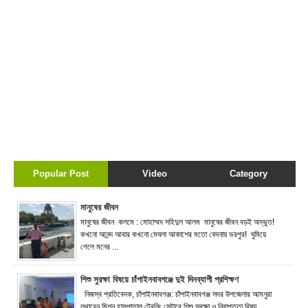
Popular Post
Video
Category
মানুষের জীবন
মানুষের জীবন কলমে : মোহাম্মদ সহিদুল আলম মানুষের জীবন বড়ই অদ্ভুত!
কখনো আনন্দ আবার কখনো মেঘলা আকাশের মতো বেদনায় ভরপুর! ঘুমিয়ে
গেলে মনের ...
শিশু সুরক্ষা বিষয়ে চাঁপাইনবাবগঞ্জে দুই দিনব্যাপী প্রশিক্ষণ
নিজস্ব প্রতিবেদক, চাঁপাইনবাবগঞ্জ: চাঁপাইনবাবগঞ্জ সদর উপজেলার আমনুরা
লুথারেন মিশন হাসপাতাল ট্রেনিং সেন্টারে শিশু সুরক্ষা ও নিরাপত্তা বিষয়...