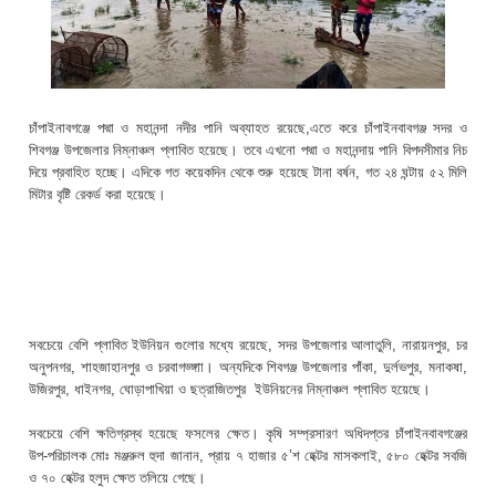
চাঁপাইনাবগঞ্জে পদ্মা ও মহানন্দা নদীর পানি অব্যাহত রয়েছে,এতে করে চাঁপাইনবাবগঞ্জ সদর ও
শিবগঞ্জ উপজেলার নিম্নাঞ্চল প্লাবিত হয়েছে। তবে এখনো পদ্মা ও মহানন্দায় পানি বিপদসীমার নিচ
দিয়ে প্রবাহিত হচ্ছে। এদিকে গত কয়েকদিন থেকে শুরু হয়েছে টানা বর্ষন, গত ২৪ ঘন্টায় ৫২ মিলি
মিটার বৃষ্টি রেকর্ড করা হয়েছে।
সবচেয়ে বেশি প্লাবিত ইউনিয়ন গুলোর মধ্যে রয়েছে, সদর উপজেলার আলাতুলি, নারায়নপুর, চর
অনুপনগর, শাহজাহানপুর ও চরবাগড্ঙ্গাা। অন্যদিকে শিবগঞ্জ উপজেলার পাঁকা, দুর্লভপুর, মনাকষা,
উজিরপুর, ধাইনগর, ঘোড়াপাখিয়া ও ছত্রাজিতপুর ইউনিয়নের নিম্নাঞ্চল প্লাবিত হয়েছে।
সবচেয়ে বেশি ক্ষতিগ্রস্থ হয়েছে ফসলের ক্ষেত। কৃষি সম্প্রসারণ অধিদপ্তর চাঁপাইনবাবগঞ্জের
উপ-পরিচালক মোঃ মঞ্জরুল হুদা জানান, প্রায় ৭ হাজার ৫’শ হেক্টর মাসকলাই, ৫৮০ হেক্টর সবজি
ও ৭০ হেক্টর হলুদ ক্ষেত তলিয়ে গেছে।