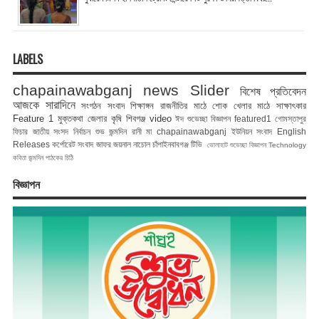
LABELS
chapainawabganj news
Slider
বিশেষ প্রতিবেদন
আজকে সারাদিনে
সংগঠন সংবাদ
শিক্ষাঙ্গন
রাজনীতির মাঠে
শোক
খেলার মাঠে
সাক্ষাৎকার
Feature 1
মুক্তকথা
জেলার কৃষি
শিবগঞ্জ
video
ঈদ শুভেচ্ছা বিজ্ঞাপন
featured1
গোমস্তাপুর
ফিচার
জাতীয় সংসদ নির্বাচন
শুভ জন্মদিন রানী মা
chapainawabganj
ইউনিয়ন সংবাদ
English
Releases
কর্পোরেট সংবাদ
জাফর জয়নাল
নাচোল
চাঁপাইনবাবগঞ্জ টিভি
ভোলাহাট
শুভেচ্ছা বিজ্ঞাপন
Technology
কবিতা
জন্মদিন
পাঠকের চিঠি
বিজ্ঞাপন