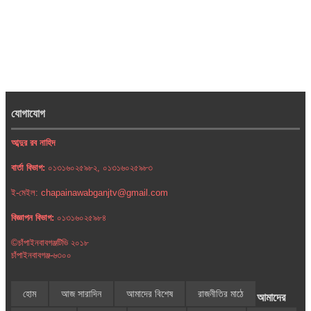
যোগাযোগ
আব্দুর রব নাহিদ
বার্তা বিভাগ:
০১৩১৬০২৫৯৮২, ০১৩১৬০২৫৯৮৩
ই-মেইল: chapainawabganjtv@gmail.com
বিজ্ঞাপন বিভাগ:
০১৩১৬০২৫৯৮৪
©চাঁপাইনবাবগঞ্জটিভি ২০১৮
চাঁপাইনবাবগঞ্জ-৬৩০০
হোম
আজ সারাদিন
আমাদের বিশেষ
রাজনীতির মাঠে
আমাদের