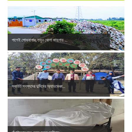
পাশেই শোধনাগার, তবুও খোলা জায়গায় ...
স্কাউট সদস্যদের দুদিনের অ্যাডভেঞ্চা...
চাঁপাইনবাবগঞ্জে পৃথক সড়ক দূর্ঘটনায়...