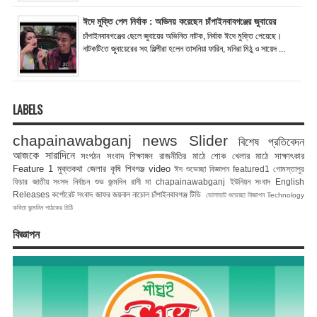
ঈদে মুক্তি পেল নির্বাক : অভিনয় করেছেন চাঁপাইনবাবগঞ্জের জুবায়ের
চাঁপাইনবাবগঞ্জের ছেলে জুবায়ের অভিনিত নাটক, নির্বাক ঈদে মুক্তি পেয়েছে।
নাটকটিতে জুবায়েরের সহ শিল্পীরা হলেন তাসনিয়া ফারিন, মনিরা মিঠু ও সায়েদ ...
LABELS
chapainawabganj news
Slider
বিশেষ প্রতিবেদন
আজকে সারাদিনে
সংগঠন সংবাদ
শিক্ষাঙ্গন
রাজনীতির মাঠে
শোক
খেলার মাঠে
সাক্ষাৎকার
Feature 1
মুক্তকথা
জেলার কৃষি
শিবগঞ্জ
video
ঈদ শুভেচ্ছা বিজ্ঞাপন
featured1
গোমস্তাপুর
ফিচার
জাতীয় সংসদ নির্বাচন
শুভ জন্মদিন রানী মা
chapainawabganj
ইউনিয়ন সংবাদ
English
Releases
কর্পোরেট সংবাদ
জাফর জয়নাল
নাচোল
চাঁপাইনবাবগঞ্জ টিভি
ভোলাহাট
শুভেচ্ছা বিজ্ঞাপন
Technology
কবিতা
জন্মদিন
পাঠকের চিঠি
বিজ্ঞাপন