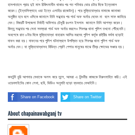
হাসপাতালে প্রায় দুই মাস চিকিৎসাধীন থাকার পর গত শনিবার ভোর ৪টার দিকে ইন্তেকাল
করেন। (ইন্নালিল্লাহে ওয়া ইন্নে এলাহির রাজেউন)। পরে মুক্তিযোদ্ধার নামাজে জানাজা
অনুষ্ঠিত হবে বলে ওসিকে জানালে তিনি সন্ধ্যার পর গার্ড অফ অর্নার দেবেন না বলে সাফ জানিয়ে
দেন। বিষয়টি উপজেলা নির্বাহী অফিসার চৌধুরী রওশন ইসলাম জানালে তিনি আশস্ত করেন।
কিন্তু সন্ধ্যার পর সেনা সদস্যরা গার্ড অফ অর্নার করলেও শিবগঞ্জ থানা পুলিশ তখনো পৌঁছেননি।
অবশেষে রাত ৮টার দিকে মুক্তিযোদ্ধা বাহারাম আলির মরদেহ পুলিশ কর্তৃক রাষ্ট্রীয় মর্যদা ছাড়াই
দাফন করা হয়। দাফনের পরে পুলিশ ঘটনাস্থলে উপস্থিত হয়ে শিবগঞ্জ থানা পুলিশ গার্ড অফ
অর্নার দেন। যা মুক্তিযোদ্ধাসহ বিভিন্ন শ্রেণি পেশার মানুষের মাঝে তীব্র ক্ষোভের সঞ্চার হয়।
কনটেন্ট চুরি আপনার মেধাকে অলস করে তুলে, আমরা এ নিন্দনীয় কাজকে নিরুৎসাহিত করি। এই
ওয়েবসাইটের কোন লেখা, ছবি, ভিডিও অনুমতি ছাড়া ব্যবহার বেআইনি।
Share on Facebook
Share on Twitter
About chapainawabganj tv