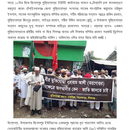
সাড়ে ১০টার দিকে বিনোদপুর মুক্তিযোদ্ধা ইউনিট কার্যালয়ের সামনে ঘণ্টাব্যাপি চলা মানববন্ধনে
বক্তৃতা করেন চাঁপাইনবাবগঞ্জ জেলা মুক্তিযোদ্ধা সংসদের সাবেক সাংগঠনিক কমান্ডার তরিকুল
ইসলাম, সাবেক সাংস্কৃতিক কমান্ডার মশিউর রহমান, শহীদ পরিবারের সন্তান আব্দুর রাকিব রহমান,
মুক্তিযোদ্ধা জিন্নুর রহমান, সাইদুর রহমান, শরীফ উদ্দিন আহমেদ জেন্টু, ও উপজেলা মুক্তিযোদ্ধা
সন্তান কমান্ডের যুগ্ম সাধারণ সম্পাদক মাহিদুর রহমানসহ অন্যরা। বক্তারা বলেন- একজন
মুক্তিযোদ্ধাকে রাষ্ট্রীয় মর্যদা না দিয়ে শিবগঞ্জ থানার ওসি সিকদার মশিউর রহমান সরকারি নির্র্দেশনা
অমান্য করেছে যা রাষ্ট্রবিদ্রোহীর সামিল। অবিলম্বে ওসির নায্য বিচার দাবি করছি।
উল্লেখ্য, উপজেলার বিনোদপুর ইউনিয়নের একবরপুর গ্রামের মৃত পায়তগাম আলির ছেছে
সেনাবাহিনীর অবসরপ্রাপ্ত সুবেদার মেজর মুক্তিযোদ্ধা বাহারাম আলি (৬৫) সম্মিলিত সামরিক