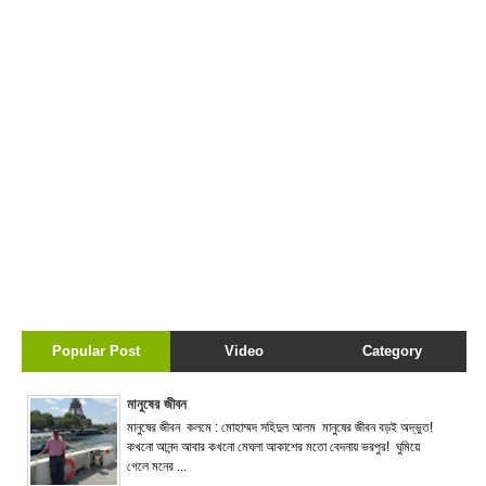
Popular Post
Video
Category
মানুষের জীবন
মানুষের জীবন কলমে : মোহাম্মদ সহিদুল আলম মানুষের জীবন বড়ই অদ্ভুত!
কখনো আনন্দ আবার কখনো মেঘলা আকাশের মতো বেদনায় ভরপুর! ঘুমিয়ে
গেলে মনের ...