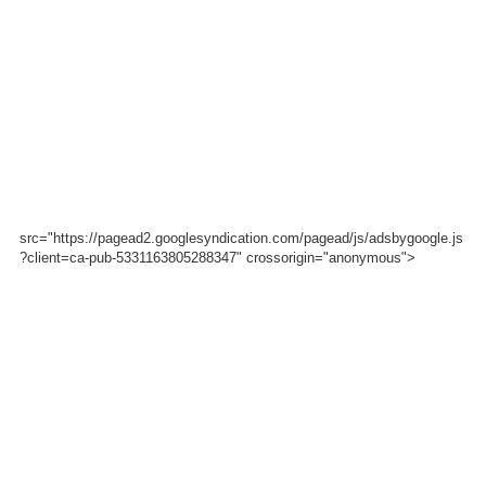
src="https://pagead2.googlesyndication.com/pagead/js/adsbygoogle.js
?client=ca-pub-5331163805288347" crossorigin="anonymous">