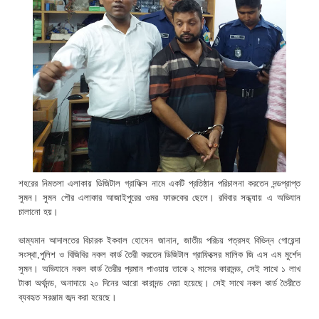
শহরের নিমতলা এলাকায় ডিজিটাল গ্রাফিক্স নামে একটি প্রতিষ্ঠান পরিচালনা করতেন দন্ডপ্রাপ্ত
সুমন। সুমন পৌর এলাকার আজাইপুরের ওমর ফারুকের ছেলে। রবিবার সন্ধ্যায় এ অভিযান
চালানো হয়।
ভাম্যমান আদালতের বিচারক ইকবাল হোসেন জানান, জাতীয় পরিচয় পত্রসহ বিভিন্ন গোয়েন্দা
সংস্থা,পুলিশ ও বিজিবির নকল কার্ড তৈরী করতেন ডিজিটাল গ্রাফিক্সের মালিক জি এস এম মুর্শেদ
সুমন। অভিযানে নকল কার্ড তৈরীর প্রমান পাওয়ায় তাকে ২ মাসের কারাদন্ড, সেই সাথে ১ লাখ
টাকা অর্থদন্ড, অনাদায়ে ২০ দিনের আরো কারাদন্ড দেয়া হয়েছে। সেই সাথে নকল কার্ড তৈরীতে
ব্যবহৃত সরঞ্জাম জব্দ করা হয়েছে।