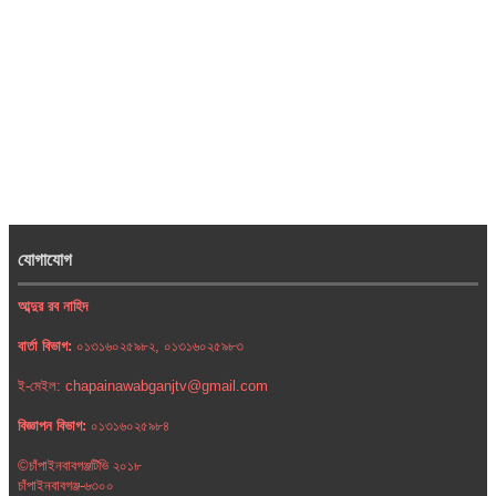
যোগাযোগ
আব্দুর রব নাহিদ
বার্তা বিভাগ:
০১৩১৬০২৫৯৮২, ০১৩১৬০২৫৯৮৩
ই-মেইল: chapainawabganjtv@gmail.com
বিজ্ঞাপন বিভাগ:
০১৩১৬০২৫৯৮৪
©চাঁপাইনবাবগঞ্জটিভি ২০১৮
চাঁপাইনবাবগঞ্জ-৬৩০০