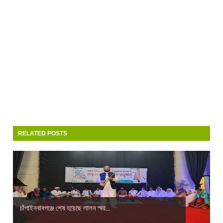
RELATED POSTS
চাঁপাইনবাবগঞ্জে শেষ হয়েছে লালন স্মর...