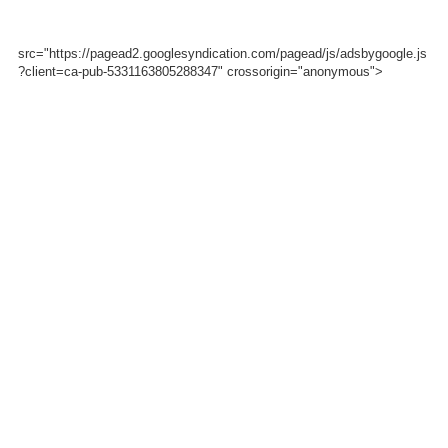
src="https://pagead2.googlesyndication.com/pagead/js/adsbygoogle.js
?client=ca-pub-5331163805288347" crossorigin="anonymous">