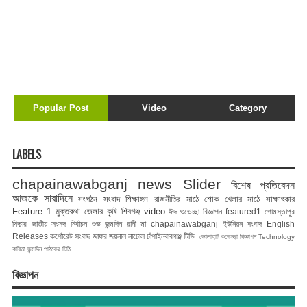
Popular Post
Video
Category
LABELS
chapainawabganj news
Slider
বিশেষ প্রতিবেদন
আজকে সারাদিনে
সংগঠন সংবাদ
শিক্ষাঙ্গন
রাজনীতির মাঠে
শোক
খেলার মাঠে
সাক্ষাৎকার
Feature 1
মুক্তকথা
জেলার কৃষি
শিবগঞ্জ
video
ঈদ শুভেচ্ছা বিজ্ঞাপন
featured1
গোমস্তাপুর
ফিচার
জাতীয় সংসদ নির্বাচন
শুভ জন্মদিন রানী মা
chapainawabganj
ইউনিয়ন সংবাদ
English
Releases
কর্পোরেট সংবাদ
জাফর জয়নাল
নাচোল
চাঁপাইনবাবগঞ্জ টিভি
ভোলাহাট
শুভেচ্ছা বিজ্ঞাপন
Technology
কবিতা
জন্মদিন
পাঠকের চিঠি
বিজ্ঞাপন