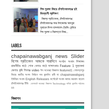
শিশু সুরক্ষা বিষয়ে চাঁপাইনবাবগঞ্জে দুই
দিনব্যাপী প্রশিক্ষণ
নিজস্ব প্রতিবেদক, চাঁপাইনবাবগঞ্জ:
চাঁপাইনবাবগঞ্জ সদর উপজেলার আমনুরা
লুথারেন মিশন হাসপাতাল ট্রেনিং সেন্টারে
শিশু সুরক্ষা ও নিরাপত্তা বিষয়...
LABELS
chapainawabganj news
Slider
বিশেষ প্রতিবেদন
আজকে সারাদিনে
সংগঠন সংবাদ
শিক্ষাঙ্গন
রাজনীতির মাঠে
শোক
খেলার মাঠে
সাক্ষাৎকার
Feature 1
মুক্তকথা
জেলার কৃষি
শিবগঞ্জ
video
ঈদ শুভেচ্ছা বিজ্ঞাপন
featured1
গোমস্তাপুর
ফিচার
জাতীয় সংসদ নির্বাচন
শুভ জন্মদিন রানী মা
chapainawabganj
ইউনিয়ন সংবাদ
English Releases
কর্পোরেট সংবাদ
জাফর জয়নাল
নাচোল
চাঁপাইনবাবগঞ্জ টিভি
ভোলাহাট
শুভেচ্ছা বিজ্ঞাপন
Technology
কবিতা
জন্মদিন
পাঠকের
চিঠি
বিজ্ঞাপন