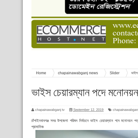
চাঁপাইনবাবগঞ্জে শেষ হয়েছে ৫ দিনের স্কাউট ইউনিট লি
বাংলাদেশ স্কাউটস দিবস পালন
পানি সংকট, কলস নিয়ে বিক্ষোভ
ঈদের শুভেচ্ছা জানিয়েছেন সাবেক ছাত্রলীগ নেতা আবু হ
শিশু সুরক্ষা বিষয়ে চাঁপাইনবাবগঞ্জে দুই দিনব্যাপী প্রশিক্ষ
Home
chapainawabganj news
Slider
ভাইস 
ভাইস চেয়ারম্যান পদে মনোনয়ন
chapainawabganj tv
September 12, 2019
chapainawabgan
চাঁপাইনবাবগঞ্জ সদর উপজেলা পরিষদ নির্বাচনে ভাইস চেয়ারম্যান পদে মনোনয়ন 
প্রামানিক৷