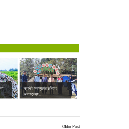
ালা
স্কাউট সদস্যদের দুদিনের
অ্যাডভেঞ্চা...
Older Post