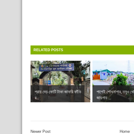
RELATED POSTS
প্রায় দেড় কোটি টাকা জাফরি ফাঁকি
পাশেই শোধনাগার, তবুও খে
র...
জায়গায় ...
Newer Post
Home