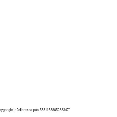
sbygoogle.js?client=ca-pub-5331163805288347"