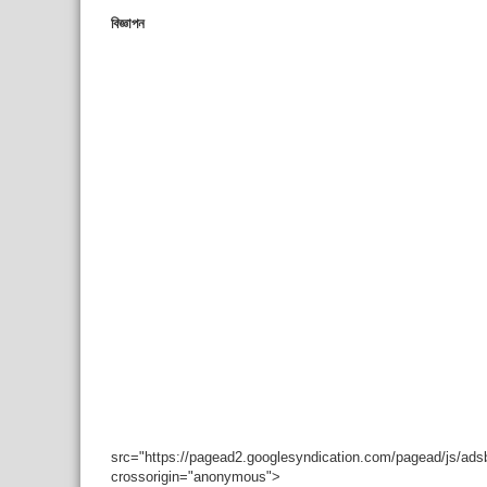
বিজ্ঞাপন
src="https://pagead2.googlesyndication.com/pagead/js/ad
crossorigin="anonymous">