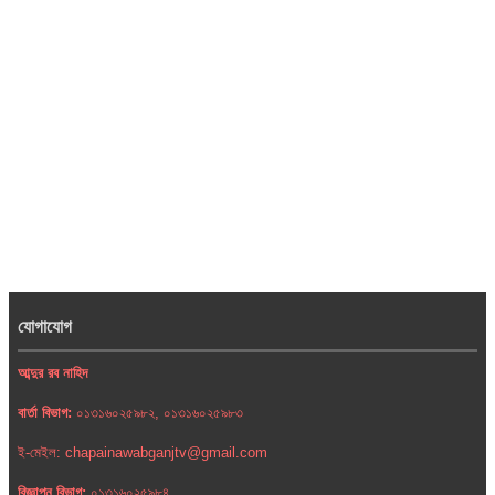
যোগাযোগ
আব্দুর রব নাহিদ
বার্তা বিভাগ:
০১৩১৬০২৫৯৮২, ০১৩১৬০২৫৯৮৩
ই-মেইল: chapainawabganjtv@gmail.com
বিজ্ঞাপন বিভাগ:
০১৩১৬০২৫৯৮৪