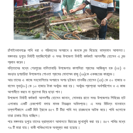
চাঁপাইনবাবগঞ্জে পাখি ধরা ও পরিবহনের অপরাধে ৪ জনকে দন্ড দিয়েছে ভাম্যমান আদালত।
মঙ্গলবার দুপুরে নির্বাহী ম্যাজিস্ট্রেট ও সদর উপজেলা নির্বাহী কর্মকর্তা আলমগীর হোসেন এ দন্ড
প্রদান করেন।
দন্তিতদের মধ্যে শেরপুরের নালিতাবাড়ি উপজেলার কাপাসিয়া গ্রামের আজিজুল হক (৩৫) ও
বগুড়ার দুপচাচিয়া উপজেলার পোওতা গ্রামের মোহাম্মদ রাজু (২৬)কে একবছরের কারাদন্ড।
আর তাদের এ কাজে সহযোগিতার অপরাধে অপর দুইজন তানভীর হোসেন (২৪) কে ৫০ হাজার ও
বাসেদ মৃধা(৪০) কে ১০ হাজার টাকা অর্থদন্ড করা হয়। অর্থদন্ড প্রাপ্তরা অর্থপরিশোধ ও এ কাজ
আগামীতে করবে না মুচলেখা দিয়ে ছাড়া পান।
উপজেলা নির্বাহী কর্মকর্তা আলমগীর হোসেন জানান, সোমবার রাতে সদর উপজেলার শিবিরের হাট
এলাকায় একটি চেকপোস্ট বসায় মাদক নিয়ন্ত্রন অধিদপ্তর। এ সময় বিভিন্ন যানবাহন
তল্লাশীকালে একটি মিনি ট্রাকে ৪৫৭ টি টিয়া পাখি সহ চারজনকে আটক করে। পাখি গুলোকে
তারা ঢাকায় নিয়ে যাচ্ছিল।
পরে মঙ্গলবার দুপুরে তাদের ভ্রাম্যমাণ আদালতে বিচারের মুখোমুখি করা হয়। ৪৫৭ পাখির মধ্যে
৭৯ টি মারা যায়। বাকী পাখিগুলোকে অবমুক্ত করা হয়েছে।