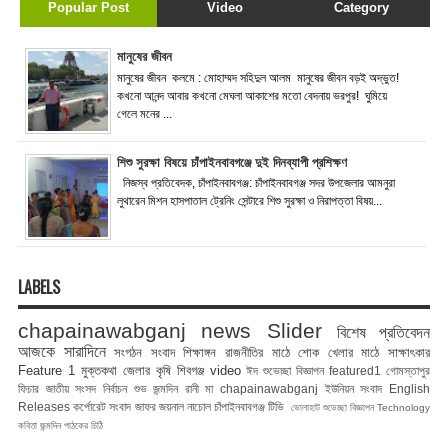
Popular Post
Video
Category
মানুষের জীবন
মানুষের জীবন কলমে : মোহাম্মদ সহিদুল আলম মানুষের জীবন বড়ই অদ্ভুত!
কখনো আনন্দ আবার কখনো মেঘলা আকাশের মতো বেদনায় ভরপুর! ঘুমিয়ে
গেলে মনের ...
শিশু সুরক্ষা বিষয়ে চাঁপাইনবাবগঞ্জে দুই দিনব্যাপী প্রশিক্ষণ
নিজস্ব প্রতিবেদক, চাঁপাইনবাবগঞ্জ: চাঁপাইনবাবগঞ্জ সদর উপজেলার আমনুরা
লুথারেন মিশন হাসপাতাল ট্রেনিং সেন্টারে শিশু সুরক্ষা ও নিরাপত্তা বিষয়...
LABELS
chapainawabganj news
Slider
বিশেষ প্রতিবেদন
আজকে সারাদিনে
সংগঠন সংবাদ
শিক্ষাঙ্গন
রাজনীতির মাঠে
শোক
খেলার মাঠে
সাক্ষাৎকার
Feature 1
মুক্তকথা
জেলার কৃষি
শিবগঞ্জ
video
ঈদ শুভেচ্ছা বিজ্ঞাপন
featured1
গোমস্তাপুর
ফিচার
জাতীয় সংসদ নির্বাচন
শুভ জন্মদিন রানী মা
chapainawabganj
ইউনিয়ন সংবাদ
English
Releases
কর্পোরেট সংবাদ
জাফর জয়নাল
নাচোল
চাঁপাইনবাবগঞ্জ টিভি
ভোলাহাট
শুভেচ্ছা বিজ্ঞাপন
Technology
কবিতা
জন্মদিন
পাঠকের চিঠি