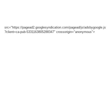
src="https://pagead2.googlesyndication.com/pagead/js/adsbygoogle.js
?client=ca-pub-5331163805288347" crossorigin="anonymous">