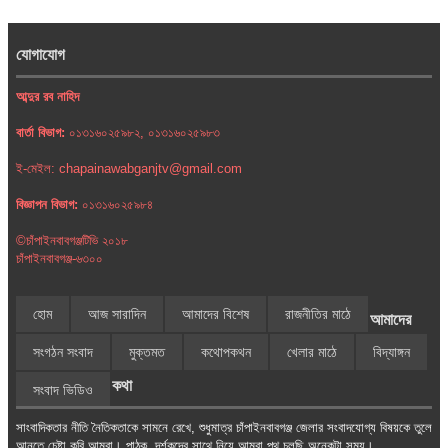
যোগাযোগ
আব্দুর রব নাহিদ
বার্তা বিভাগ:
০১৩১৬০২৫৯৮২, ০১৩১৬০২৫৯৮৩
ই-মেইল: chapainawabganjtv@gmail.com
বিজ্ঞাপন বিভাগ:
০১৩১৬০২৫৯৮৪
©চাঁপাইনবাবগঞ্জটিভি ২০১৮
চাঁপাইনবাবগঞ্জ-৬৩০০
হোম
আজ সারাদিন
আমাদের বিশেষ
রাজনীতির মাঠে
আমাদের
সংগঠন সংবাদ
মুক্তমত
কথোপকথন
খেলার মাঠে
বিদ্যাঙ্গন
কথা
সংবাদ ভিডিও
সাংবাদিকতার নীতি নৈতিকতাকে সামনে রেখে, শুধুমাত্র চাঁপাইনবাবগঞ্জ জেলার সংবাদযোগ্য বিষয়কে তুলে
আনতে চেষ্টা করি আমরা। পাঠক, দর্শকদের সাথে নিয়ে আমরা পথ চলছি অনেকটা সময়।