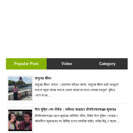
Popular Post
Video
Category
মানুষের জীবন
মানুষের জীবন কলমে : মোহাম্মদ সহিদুল আলম মানুষের জীবন বড়ই অদ্ভুত!
কখনো আনন্দ আবার কখনো মেঘলা আকাশের মতো বেদনায় ভরপুর! ঘুমিয়ে
গেলে মনের ...
ঈদে মুক্তি পেল নির্বাক : অভিনয় করেছেন চাঁপাইনবাবগঞ্জের জুবায়ের
চাঁপাইনবাবগঞ্জের ছেলে জুবায়ের অভিনিত নাটক, নির্বাক ঈদে মুক্তি পেয়েছে।
নাটকটিতে জুবায়েরের সহ শিল্পীরা হলেন তাসনিয়া ফারিন, মনিরা মিঠু ও সায়েদ ...