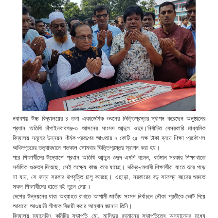
নবাবগঞ্জ উচ্চ বিদ্যালয়ের ৪ তলা একাডেমিক ভবনের ভিত্তিপ্রস্তর স্থাপন করেছেন অনুষ্ঠানের
প্রধান অতিথি চাঁপাইনবাবগঞ্জ-৩ আসনের সাংসদ আব্দুল ওদুদ।নির্বাচিত বেসরকারি মাধ্যমিক
বিদ্যালয় সমূহের উন্নয়ন শীর্ষক প্রকল্পের আওতায় ২ কোটি ২৫ লক্ষ টাকা ব্যয়ে শিক্ষা প্রকৌশল
অধিদপ্তরের তত্বাবধানে গতকাল সোমবার ভিত্তিপ্রস্তর স্থাপন করা হয়।
পরে শিক্ষার্থীদের উদ্যোশে প্রধান অতিথি আ্ব্দুুল ওদুদ এমপি বলেন, বর্তমান সরকার শিক্ষাখাতে
সর্বাধিক গুরুত্ব দিয়েছে, সেই লক্ষ্যে কাজ করে যাচ্ছে। দরিদ্র-মেধাবী শিক্ষার্থীরা যাতে ঝরে পড়ে
না যায়, সে জন্য সরকার উপবৃত্তি চালু করেছে। এছাড়া, সরকারের বড় সাফল্য বছরের শুরুতে
সকল শিক্ষার্থীদের হাতে বই তুলে দেয়া।
দেশের উন্নয়নের ধারা অব্যাহত রাখতে আগামী জাতীয় সংসদ নির্বাচনে নৌকা প্রতীকে ভোট দিয়ে
আবারো আওয়ামী লীগকে বিজয়ী করার আহ্বান জানান তিনি।
বিদ্যালয় ম্যানেজিং কমিটির সভাপতি মো. মাসিদুর রহমানের সভাপতিত্বে অন্যান্যের মধ্যে