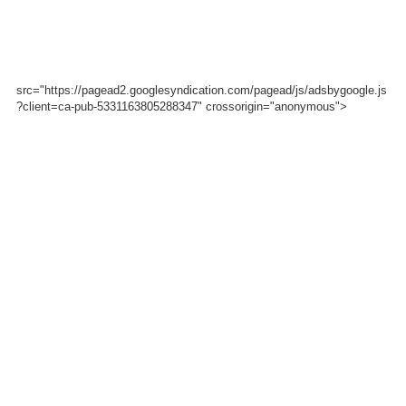
src="https://pagead2.googlesyndication.com/pagead/js/adsbygoogle.js
?client=ca-pub-5331163805288347" crossorigin="anonymous">