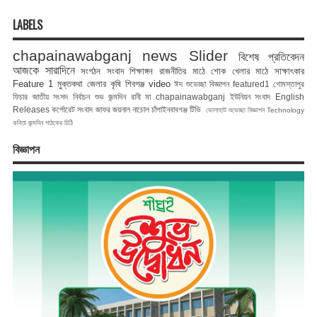
LABELS
chapainawabganj news
Slider
বিশেষ প্রতিবেদন
আজকে সারাদিনে
সংগঠন সংবাদ
শিক্ষাঙ্গন
রাজনীতির মাঠে
শোক
খেলার মাঠে
সাক্ষাৎকার
Feature 1
মুক্তকথা
জেলার কৃষি
শিবগঞ্জ
video
ঈদ শুভেচ্ছা বিজ্ঞাপন
featured1
গোমস্তাপুর
ফিচার
জাতীয় সংসদ নির্বাচন
শুভ জন্মদিন রানী মা
chapainawabganj
ইউনিয়ন সংবাদ
English
Releases
কর্পোরেট সংবাদ
জাফর জয়নাল
নাচোল
চাঁপাইনবাবগঞ্জ টিভি
ভোলাহাট
শুভেচ্ছা বিজ্ঞাপন
Technology
কবিতা
জন্মদিন
পাঠকের চিঠি
বিজ্ঞাপন