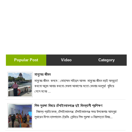
Popular Post
Video
Category
মানুষের জীবন
মানুষের জীবন কলমে : মোহাম্মদ সহিদুল আলম মানুষের জীবন বড়ই অদ্ভুত!
কখনো আনন্দ আবার কখনো মেঘলা আকাশের মতো বেদনায় ভরপুর! ঘুমিয়ে
গেলে মনের ...
শিশু সুরক্ষা বিষয়ে চাঁপাইনবাবগঞ্জে দুই দিনব্যাপী প্রশিক্ষণ
নিজস্ব প্রতিবেদক, চাঁপাইনবাবগঞ্জ: চাঁপাইনবাবগঞ্জ সদর উপজেলার আমনুরা
লুথারেন মিশন হাসপাতাল ট্রেনিং সেন্টারে শিশু সুরক্ষা ও নিরাপত্তা বিষয়...