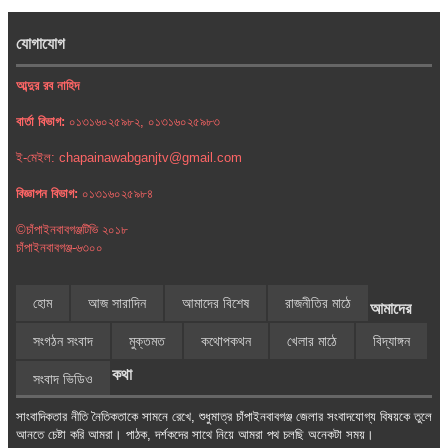
যোগাযোগ
আব্দুর রব নাহিদ
বার্তা বিভাগ:
০১৩১৬০২৫৯৮২, ০১৩১৬০২৫৯৮৩
ই-মেইল: chapainawabganjtv@gmail.com
বিজ্ঞাপন বিভাগ:
০১৩১৬০২৫৯৮৪
©চাঁপাইনবাবগঞ্জটিভি ২০১৮
চাঁপাইনবাবগঞ্জ-৬৩০০
হোম
আজ সারাদিন
আমাদের বিশেষ
রাজনীতির মাঠে
আমাদের
সংগঠন সংবাদ
মুক্তমত
কথোপকথন
খেলার মাঠে
বিদ্যাঙ্গন
কথা
সংবাদ ভিডিও
সাংবাদিকতার নীতি নৈতিকতাকে সামনে রেখে, শুধুমাত্র চাঁপাইনবাবগঞ্জ জেলার সংবাদযোগ্য বিষয়কে তুলে
আনতে চেষ্টা করি আমরা। পাঠক, দর্শকদের সাথে নিয়ে আমরা পথ চলছি অনেকটা সময়।