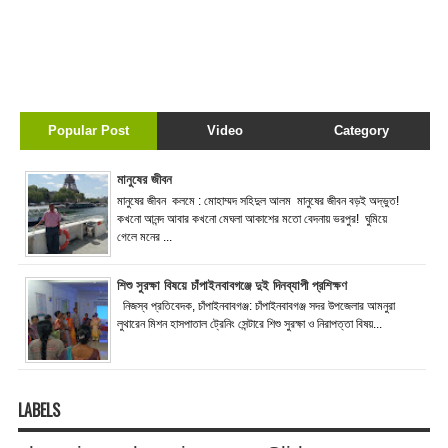
Popular Post
Video
Category
মানুষের জীবন
মানুষের জীবন কলমে : মোহাম্মদ সহিদুল আলম মানুষের জীবন বড়ই অদ্ভুত!
কখনো আনন্দ আবার কখনো মেঘলা আকাশের মতো বেদনায় ভরপুর! ঘুমিয়ে
গেলে মনের ...
শিশু সুরক্ষা বিষয়ে চাঁপাইনবাবগঞ্জে দুই দিনব্যাপী প্রশিক্ষণ
নিজস্ব প্রতিবেদক, চাঁপাইনবাবগঞ্জ: চাঁপাইনবাবগঞ্জ সদর উপজেলার আমনুরা
লুথারেন মিশন হাসপাতাল ট্রেনিং সেন্টারে শিশু সুরক্ষা ও নিরাপত্তা বিষয়...
LABELS