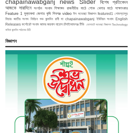
chapainawabganj news
Slider
বিশেষ প্রতিবেদন
আজকে সারাদিনে
সংগঠন সংবাদ
শিক্ষাঙ্গন
রাজনীতির মাঠে
শোক
খেলার মাঠে
সাক্ষাৎকার
Feature 1
মুক্তকথা
জেলার কৃষি
শিবগঞ্জ
video
ঈদ শুভেচ্ছা বিজ্ঞাপন
featured1
গোমস্তাপুর
ফিচার
জাতীয় সংসদ নির্বাচন
শুভ জন্মদিন রানী মা
chapainawabganj
ইউনিয়ন সংবাদ
English
Releases
কর্পোরেট সংবাদ
জাফর জয়নাল
নাচোল
চাঁপাইনবাবগঞ্জ টিভি
ভোলাহাট
শুভেচ্ছা বিজ্ঞাপন
Technology
কবিতা
জন্মদিন
পাঠকের চিঠি
বিজ্ঞাপন