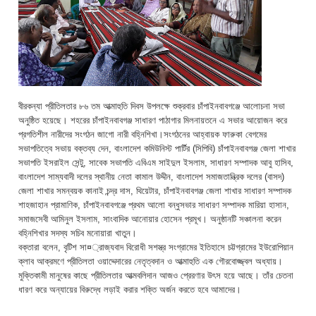
বীরকন্যা প্রীতিলতার ৮৬ তম আত্মাহুতি দিবস উপলক্ষে শুক্রবার চাঁপাইনবাবগঞ্জে আলোচনা সভা
অনুষ্ঠিত হয়েছে। শহরের চাঁপাইনবাবগঞ্জ সাধারণ পাঠাগার মিলনায়তনে এ সভার আয়োজন করে
প্রগতিশীল নারীদের সংগঠন জাগো নারী বহ্নিশিখা।সংগঠনের আহ্বায়ক ফারুকা বেগমের
সভাপতিত্বে সভায় বক্তব্য দেন, বাংলাদেশ কমিউনিস্ট পার্টির (সিপিবি) চাঁপাইনবাবগঞ্জ জেলা শাখার
সভাপতি ইসরাইল সেন্টু, সাবেক সভাপতি এবিএম সাইদুল ইসলাম, সাধারণ সম্পাদক আবু হাসিব,
বাংলাদেশ সাম্যবাদী দলের স্থানীয় নেতা কামাল উদ্দীন, বাংলাদেশ সমাজতান্ত্রিক দলের (বাসদ)
জেলা শাখার সমন্বয়ক কানাই চন্দ্র দাস, থিয়েটার, চাঁপাইনবাবগঞ্জ জেলা শাখার সাধারণ সম্পাদক
শাহজাহান প্রামাণিক, চাঁপাইনবাবগঞ্জে প্রথম আলো বন্ধুসভার সাধারণ সম্পাদক মারিয়া হাসান,
সমাজসেবী আমিনুল ইসলাম, সাংবাদিক আনোয়ার হোসেন প্রমূখ। অনুষ্ঠানটি সঞ্চালনা করেন
বহ্নিশিখার সদস্য সচিব মনোয়ারা খাতুন।
বক্তারা বলেন, বৃটিশ সা¤্রাজ্যবাদ বিরোধী সশস্ত্র সংগ্রামের ইতিহাসে চট্টগ্রামের ইউরোপিয়ান
ক্লাব আক্রমণে প্রীতিলতা ওয়াদ্দেদারের নেতৃত্বদান ও আত্মাহুতি এক গৌরবোজ্জ্বল অধ্যায়।
মুক্তিকামী মানুষের কাছে প্রীতিলতার আত্মবলিদান আজও প্রেরণার উৎস হয়ে আছে। তাঁর চেতনা
ধারণ করে অন্যায়ের বিরুদ্ধে লড়াই করার শক্তি অর্জন করতে হবে আমাদের।