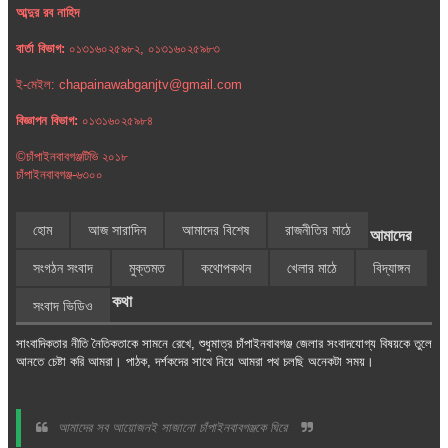
আব্দুর রব নাহিদ
বার্তা বিভাগ:
০১৩১৬০২৫৯৮২, ০১৩১৬০২৫৯৮৩
ই-মেইল: chapainawabganjtv@gmail.com
বিজ্ঞাপন বিভাগ:
০১৩১৬০২৫৯৮৪
©চাঁপাইনবাবগঞ্জটিভি ২০১৮
চাঁপাইনবাবগঞ্জ-৬৩০০
হোম
আজ সারাদিন
আমাদের বিশেষ
রাজনীতির মাঠে
আমাদের
সংগঠন সংবাদ
মুক্তমত
কথোপকথন
খেলার মাঠে
বিদ্যাঙ্গন
কথা
সংবাদ ভিডিও
সাংবাদিকতার নীতি নৈতিকতাকে সামনে রেখে, শুধুমাত্র চাঁপাইনবাবগঞ্জ জেলার সংবাদযোগ্য বিষয়কে তুলে
আনতে চেষ্টা করি আমরা। পাঠক, দর্শকদের সাথে নিয়ে আমরা পথ চলছি অনেকটা সময়।
আমাদের সব আয়োজনই সাজানো চাঁপাইনবাবগঞ্জকে ঘিরে