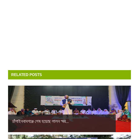
RELATED POSTS
চাঁপাইনবাবগঞ্জে শেষ হয়েছে লালন স্মর...