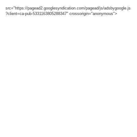
src="https://pagead2.googlesyndication.com/pagead/js/adsbygoogle.js
?client=ca-pub-5331163805288347" crossorigin="anonymous">