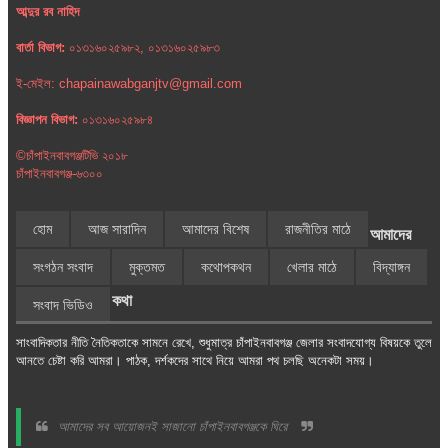
আব্দুর রব নাহিদ
বার্তা বিভাগ:
০১৩১৬০২৫৯৮২, ০১৩১৬০২৫৯৮৩
ই-মেইল: chapainawabganjtv@gmail.com
বিজ্ঞাপন বিভাগ:
০১৩১৬০২৫৯৮৪
©চাঁপাইনবাবগঞ্জটিভি ২০১৮
চাঁপাইনবাবগঞ্জ-৬৩০০
হোম
আজ সারাদিন
আমাদের বিশেষ
রাজনীতির মাঠে
আমাদের
সংগঠন সংবাদ
মুক্তমত
কথোপকথন
খেলার মাঠে
বিদ্যাঙ্গন
কথা
সংবাদ ভিডিও
সাংবাদিকতার নীতি নৈতিকতাকে সামনে রেখে, শুধুমাত্র চাঁপাইনবাবগঞ্জ জেলার সংবাদযোগ্য বিষয়কে তুলে
আনতে চেষ্টা করি আমরা। পাঠক, দর্শকদের সাথে নিয়ে আমরা পথ চলছি অনেকটা সময়।
আমাদের সব আয়োজনই সাজানো চাঁপাইনবাবগঞ্জকে ঘিরে