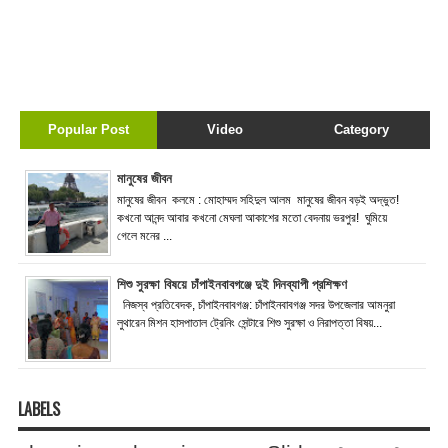
Popular Post
Video
Category
মানুষের জীবন
মানুষের জীবন কলমে : মোহাম্মদ সহিদুল আলম মানুষের জীবন বড়ই অদ্ভুত!
কখনো আনন্দ আবার কখনো মেঘলা আকাশের মতো বেদনায় ভরপুর! ঘুমিয়ে
গেলে মনের ...
শিশু সুরক্ষা বিষয়ে চাঁপাইনবাবগঞ্জে দুই দিনব্যাপী প্রশিক্ষণ
নিজস্ব প্রতিবেদক, চাঁপাইনবাবগঞ্জ: চাঁপাইনবাবগঞ্জ সদর উপজেলার আমনুরা
লুথারেন মিশন হাসপাতাল ট্রেনিং সেন্টারে শিশু সুরক্ষা ও নিরাপত্তা বিষয়...
LABELS