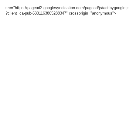
src="https://pagead2.googlesyndication.com/pagead/js/adsbygoogle.js
?client=ca-pub-5331163805288347" crossorigin="anonymous">