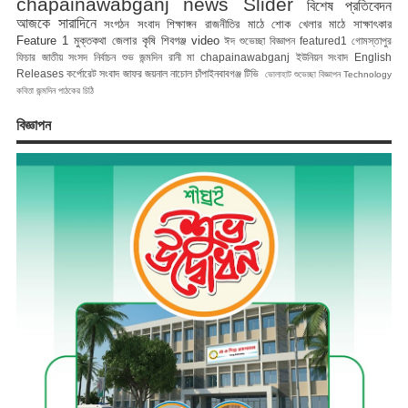
chapainawabganj news
Slider
বিশেষ প্রতিবেদন
আজকে সারাদিনে
সংগঠন সংবাদ
শিক্ষাঙ্গন
রাজনীতির মাঠে
শোক
খেলার মাঠে
সাক্ষাৎকার
Feature 1
মুক্তকথা
জেলার কৃষি
শিবগঞ্জ
video
ঈদ শুভেচ্ছা বিজ্ঞাপন
featured1
গোমস্তাপুর
ফিচার
জাতীয় সংসদ নির্বাচন
শুভ জন্মদিন রানী মা
chapainawabganj
ইউনিয়ন সংবাদ
English
Releases
কর্পোরেট সংবাদ
জাফর জয়নাল
নাচোল
চাঁপাইনবাবগঞ্জ টিভি
ভোলাহাট
শুভেচ্ছা বিজ্ঞাপন
Technology
কবিতা
জন্মদিন
পাঠকের চিঠি
বিজ্ঞাপন