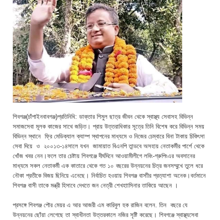
শিবগঞ্জ(চাঁপাইনবাবগঞ্জ)প্রতিনিধি: ডাক্তার শিমুল ছাত্র জীবন থেকে স্বাস্থ্য সেবাসহ বিভিন্ন
সমাজসেবা মূলক কাজের সাথে জড়িত। প্রায় উত্তরাধিকার সূত্রে তিনি বিশেষ করে বিভিন্ন সময়
বিভিন্ন স্থানে ফ্রি মেডিক্যাল ক্যাম্প স্থাপনের মাধ্যমে ও নিজের চেম্বারে বিনা টাকায় চিকিৎসা
সেবা দিয়ে ও ২০০১৩-১৪সালে যখন জামায়াত বিএনপি তান্ডবে অসহায় নেতাকর্মীর পার্শে থেকে
খোঁজ খবর নেন।ফলে তার চেষ্টায় শিবগঞ্জে দীর্ঘদিনে আওয়ামীলীগে লবিং-গ্রুপিংএর অবসানের
মাধ্যমে সকল নেতাকর্মী এক কাতারে থেকে গত ১০ বছরের উন্নয়নের চিত্র জনসম্মুখে তুলে ধরে
নৌকা প্রতীকে বিজয় ছিনিয়ে এনেছে। নির্বাচিত হওয়ায় শিবগঞ্জ বাসাীর প্রত্যাশা অনেক।বর্তমানে
শিবগঞ্জ বাসী তাকে মন্ত্রী হিসাবে দেখতে জন নেত্রী শেখহাাসিনার তাকিয়ে আছেন ।
প্রসঙ্গে শিবগঞ্জ পৌর মেয়র এ আর আজরী এম কারিবুল হক রাজিন বলেন. তিন বছরে যে
উন্নয়নের ছোঁয়া লেগেছে তা স্বাধীনতা উত্তরকালে নজির সৃষ্টি করেছে। শিবগঞ্জে স্বাস্থ্যসেবা