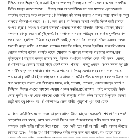
নিশ্চিত করতে শিমুল ভাইকে মন্ত্রী হিসাবে পেলে শুধু শিবগঞ্জ নায় গোটা জেলায় আমরা সংগঠনিক
ভিত্তি মজবুত করতে পারবো। শিবগঞ্জ থানা আওয়ামীলীগের সাধারণ সম্পাদক এ্যাডভোকেট
আতাউর রহমানের মতে উপজেলায় ৫টি ইউনিয়ন নদী ভাঙ্গন কবলিত এলাকার প্রায় লক্ষাধিক মানুষ
অসহায় জীবনযাপন করছে ৪০/৪৫বছর ধরে। যা নিরসনে আমরা নেত্রীর নিকট মন্ত্রী হিসাবে
উপহার চা্িচ্ছ। শিবগঞ্জ উপজেলা বঙ্গবন্ধ’ পরিষদের সভাপতি আলহাজ আকবর হোসেন,সাধারণ
সম্পাদক হাবিবুর রহমান চৌধুরী,সংগঠনিক সম্পাদক আলহাজ কাজিমুল হক কাজিম যুবলীগের পক্ষ
থেকে জেলা যুবলীগের সিনিয়র সহসভাপতি তোহিদুল আলম টিয়া,বঙ্গবন্ধ’ পরিষদ মনাকষা শাখার
সভাপতি রুহুল আমিন ও সাধারণ সম্পাদক সাংবাদিক সফিক, সাবেক ইউনিয়ন সভাপতি এমরান
হোসেন মাস্টার বর্তমান সভপতি আব্দুস সোবহান ও সাধারণ সম্পাদক সারওয়ার জাহান,থানা
মুক্তিযোদ্ধা কমান্ডার বজলুর রহমান সনু, বিভিন্ন সংগঠনের শতাধিক নেতা কর্মী বলেন যেহেতু
চাঁপাইনবাবগঞ্জ জেলায় আমরা মাত্র একটি আসন পেয়েছি। কিন্তু একজন সংসদ সদস্য শুধু তার
আসনটির জন্য জোরালাভাবে কাজ করতে পারবেন । কিন্তু জেলার জন্য কোন কাজ করতে
পারবেন না। তাই চাঁপাইনবাবগঞ্জ জেলায় আমাদের সাংসঠনিক ভীতকে মজবুত করতে ও উন্নয়নের
ধারা অব্যাহত রাখতে এবং শিবগঞ্জকে মাদক, জঙ্গি, সন্ত্রাস, নাশকতা, চোরাচালানমুক আদর্শ ও
ডিজিটাল শিবগঞ্জ দেখতে আমাদের জেলায় একজন মন্ত্রীর প্র্েরয়াজন। তাই জননেত্রীর নিকট
জেলা যুবলীগের পক্ষ থেকে আমাদের জোর দাবী ডাক্তার সামিল উদ্দিন আহমেদ শিমুলকে একজন
মন্ত্রী করে শুধু শিবগঞ্জ নয়, চাঁপাইনবাবগঞ্জ জেলা বাসীর প্রত্যাশা পূরণ করা হোক।
এ বিষয়ে নবনির্বাচিত সংসদ সদস্য ডাক্তার সামিল উদ্দিন আহমেদ জননেত্রী শেখ হাসিনার প্রতি
আস্থাশীল হয়ে বলেন, আশা করে নেত্রী শিবগঞ্জ তথা চাঁপাইনবাবগঞ্জ বাসীর মনের কথা বুঝে
আমাকে একটি মন্ত্রীর দায়িত্ব দিতে পারেন। তবে মন্ত্রী হতে পারি না পারি, আমি আমার জীবনের
বিনিময়ে হলেও শিবগঞ্জ তথা চাঁপাইনবাবগঞ্জ বাসীর জন্য কাজ করে যাবো, সাংগঠনকে আরো