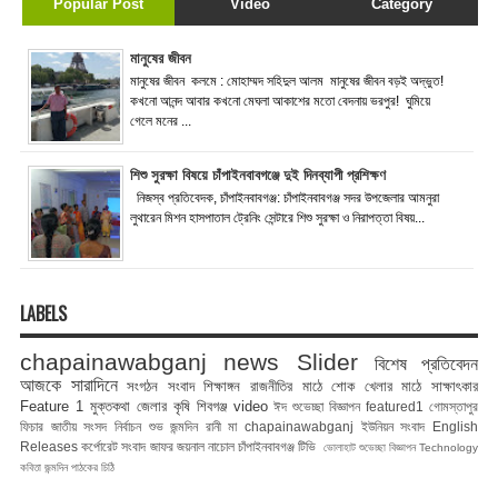
Popular Post
Video
Category
মানুষের জীবন
মানুষের জীবন কলমে : মোহাম্মদ সহিদুল আলম মানুষের জীবন বড়ই অদ্ভুত!
কখনো আনন্দ আবার কখনো মেঘলা আকাশের মতো বেদনায় ভরপুর! ঘুমিয়ে
গেলে মনের ...
শিশু সুরক্ষা বিষয়ে চাঁপাইনবাবগঞ্জে দুই দিনব্যাপী প্রশিক্ষণ
নিজস্ব প্রতিবেদক, চাঁপাইনবাবগঞ্জ: চাঁপাইনবাবগঞ্জ সদর উপজেলার আমনুরা
লুথারেন মিশন হাসপাতাল ট্রেনিং সেন্টারে শিশু সুরক্ষা ও নিরাপত্তা বিষয়...
LABELS
chapainawabganj news
Slider
বিশেষ প্রতিবেদন
আজকে সারাদিনে
সংগঠন সংবাদ
শিক্ষাঙ্গন
রাজনীতির মাঠে
শোক
খেলার মাঠে
সাক্ষাৎকার
Feature 1
মুক্তকথা
জেলার কৃষি
শিবগঞ্জ
video
ঈদ শুভেচ্ছা বিজ্ঞাপন
featured1
গোমস্তাপুর
ফিচার
জাতীয় সংসদ নির্বাচন
শুভ জন্মদিন রানী মা
chapainawabganj
ইউনিয়ন সংবাদ
English
Releases
কর্পোরেট সংবাদ
জাফর জয়নাল
নাচোল
চাঁপাইনবাবগঞ্জ টিভি
ভোলাহাট
শুভেচ্ছা বিজ্ঞাপন
Technology
কবিতা
জন্মদিন
পাঠকের চিঠি