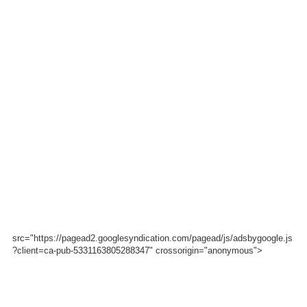
src="https://pagead2.googlesyndication.com/pagead/js/adsbygoogle.js
?client=ca-pub-5331163805288347" crossorigin="anonymous">