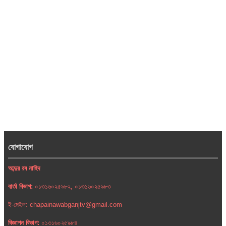
যোগাযোগ
আব্দুর রব নাহিদ
বার্তা বিভাগ:
০১৩১৬০২৫৯৮২, ০১৩১৬০২৫৯৮৩
ই-মেইল: chapainawabganjtv@gmail.com
বিজ্ঞাপন বিভাগ:
০১৩১৬০২৫৯৮৪