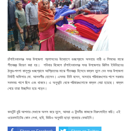
চাঁপাইনবাবগঞ্জ সদর উপজেলা প্রশাসনের উদ্যোগে গুচ্ছগ্রামে অসহায় নারী ও শিশুদের মাঝে
শীতবস্ত্র বিতরণ করা হয়। শনিবার বিকেলে চাঁপাইনবাবগঞ্জ সদর উপজেলার ঝিলিম ইউনিয়নের
ঠাকুর-পলশা কালুপুর গুচ্ছগ্রামে আশ্রিতদের মাঝে শীতবস্ত্র হিসেবে কম্বল তুলে দেন সদর উপজেলা
নির্বাহী অফিসার মো. আলমগীর হোসেন। এসময় তিনি বলেন, অসহায় পরিবারগুলোর পাশে সরকার
সবসময় পাশে ছিল এবং থাকবে। এ অনুভূতি থেকে পরিবারগুলোকে কম্বল দেয়া হয়েছে। কম্বল
পেয়ে তারা উচ্ছসিত হয়ে পড়েন।
কনটেন্ট চুরি আপনার মেধাকে অলস করে তুলে, আমরা এ নিন্দনীয় কাজকে নিরুৎসাহিত করি। এই
ওয়েবসাইটের কোন লেখা, ছবি, ভিডিও অনুমতি ছাড়া ব্যবহার বেআইনি।