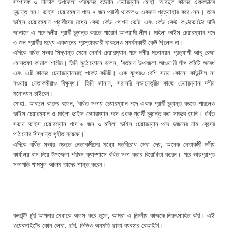
সম্পাদক ও নাচোল উপজেলা পরিষদের বর্তমান চেয়ারম্যান মোহা. আবদুল কাদের এককভাবে
চূড়ান্ত হন। ভাইস চেয়ারম্যান পদে ৭ জন প্রার্থী থাকলেও একজন প্রত্যাহার করে নেন। তবে
ভাইস চেয়ারম্যান প্রার্থীদের মধ্যে কেউ কেউ গোপন ভোট এবং কেউ কেউ কণ্ঠভোটের দাবি
জানালে এ পদে দলীয় প্রার্থী চূড়ান্ত করতে পারেনি আওয়ামী লীগ। মহিলা ভাইস চেয়ারম্যান পদে
৩ জন প্রার্থীর মধ্যে একজনের প্রস্তাবকারী থাকলেও সমর্থনকারী কেউ ছিলেন না।
এদিকে বর্ধিত সভার সিদ্ধান্ত মেনে নেননি চেয়ারম্যান পদে দলীয় মনোনয়ন প্রত্যাশী আবু রেজা
মোস্তফা কামাল শামীম। তিনি মুঠোফোনে বলেন, ‘বর্তমান উপজেলা আওয়ামী লীগ কমিটি অবৈধ
এবং এটি কাদের চেয়ারম্যানেরই পকেট কমিটি। এক যুগেরও বেশি সময় কোনো কাউন্সিল না
হওয়ায় নেতাকর্মীরাও বিক্ষুব্ধ।’ তিনি জানান, সরাসরি সভানেত্রীর কাছে চেয়ারম্যান দলীয়
মনোনয়ন চাইবেন।
মোহা. আবদুল কাদের বলেন, ‘বর্ধিত সভায় চেয়ারম্যান পদে একক প্রার্থী চূড়ান্ত করতে পারলেও
ভাইস চেয়ারম্যান ও মহিলা ভাইস চেয়ারম্যান পদে একক প্রার্থী চূড়ান্ত করা সম্ভব হয়নি। বর্ধিত
সভায় ভাইস চেয়ারম্যান পদে ৬ জন ও মহিলা ভাইস চেয়ারম্যান পদে দুজনের নাম কেন্দ্রে
পাঠানোর সিদ্ধান্ত গৃহীত হয়েছে।’
এদিকে বর্ধিত সভার শুরুতে নেতাকর্মীদের মধ্যে মতবিরোধ দেখা দেয়, অনেক নেতাকর্মী দলীয়
কার্যালয় বাদ দিয়ে উপজেলা পরিষদ ক্যাম্পাসে বর্ধিত সভা করার বিরোধিতা করেন। পরে ভারপ্রাপ্ত
সভাপতি শামসুল আলম তাদের শান্ত করেন।
কনটেন্ট চুরি আপনার মেধাকে অলস করে তুলে, আমরা এ নিন্দনীয় কাজকে নিরুৎসাহিত করি। এই
ওয়েবসাইটের কোন লেখা, ছবি, ভিডিও অনুমতি ছাড়া ব্যবহার বেআইনি।