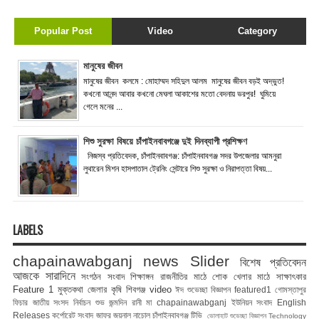
Popular Post
Video
Category
মানুষের জীবন
মানুষের জীবন কলমে : মোহাম্মদ সহিদুল আলম মানুষের জীবন বড়ই অদ্ভুত!
কখনো আনন্দ আবার কখনো মেঘলা আকাশের মতো বেদনায় ভরপুর! ঘুমিয়ে
গেলে মনের ...
শিশু সুরক্ষা বিষয়ে চাঁপাইনবাবগঞ্জে দুই দিনব্যাপী প্রশিক্ষণ
নিজস্ব প্রতিবেদক, চাঁপাইনবাবগঞ্জ: চাঁপাইনবাবগঞ্জ সদর উপজেলার আমনুরা
লুথারেন মিশন হাসপাতাল ট্রেনিং সেন্টারে শিশু সুরক্ষা ও নিরাপত্তা বিষয়...
LABELS
chapainawabganj news
Slider
বিশেষ প্রতিবেদন
আজকে সারাদিনে
সংগঠন সংবাদ
শিক্ষাঙ্গন
রাজনীতির মাঠে
শোক
খেলার মাঠে
সাক্ষাৎকার
Feature 1
মুক্তকথা
জেলার কৃষি
শিবগঞ্জ
video
ঈদ শুভেচ্ছা বিজ্ঞাপন
featured1
গোমস্তাপুর
ফিচার
জাতীয় সংসদ নির্বাচন
শুভ জন্মদিন রানী মা
chapainawabganj
ইউনিয়ন সংবাদ
English
Releases
কর্পোরেট সংবাদ
জাফর জয়নাল
নাচোল
চাঁপাইনবাবগঞ্জ টিভি
ভোলাহাট
শুভেচ্ছা বিজ্ঞাপন
Technology