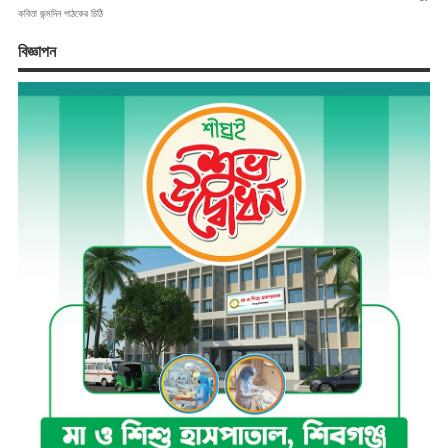
কবিতা
জন্মদিন
পাঠকের চিঠি
বিজ্ঞাপন