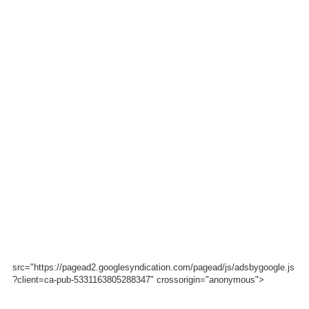
src="https://pagead2.googlesyndication.com/pagead/js/adsbygoogle.js
?client=ca-pub-5331163805288347" crossorigin="anonymous">