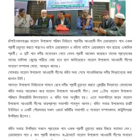
চাঁপাইনবাবগঞ্জের নাচোল উপজেলা পরিষদ নির্বাচনে স্থানীয় আওয়ামী লীগ চেয়ারম্যান পদে একক
প্রার্থী চড়ূান্ত করতে পারলেও ভাইস চেয়ারম্যান ও মহিলা ভাইস চেয়ারম্যান পদে রয়েছে একাধিক
প্রার্থী। এ দুটি পদে দলীয় মনোনয়ন পেতে যেসব প্রার্থী আবেদন করেছেন তাদের প্রত্যেকের
নামের তালিকা কেন্দ্রে পাঠিয়ে দেয়া হবে বলে জানিয়েছেন নাচোল উপজেলা আওয়ামী লীগের
সাধারণ সম্পাদক মোহা. আবদুল কাদের।
সোমবার নাচোল উপজেলা আওয়ামী লীগের বর্ধিত সভা শেষে সাংবাদিকদের দলীয় সিদ্ধান্তের কথা
জানান তিনি।
আসন্ন উপজেলা নির্বাচনকে সামনে রেখে দলীয় প্রার্থী চূড়ান্ত করতে কেন্দ্রীয় সিদ্ধান্ত মোতাবেক
বর্ধিত সভার আয়োজন করে নাচোল উপজেলা আওয়ামী লীগ। বেলা ১১টায় নাচোল উপজেলা
পরিষদে বিআরডিবি মিলনায়তনে এ বর্ধিত সভা অনুষ্ঠিত হয়। এতে সভাপতিত্ব করেন নাচোল
উপজেলা আওয়ামী লীগের ভারপ্রাপ্ত সভাপতি শামসুল আলম। বর্ধিত সভায় উপজেলার চারটি
ইউনিয়ন ও একটি পৌরসভার সকল ওয়ার্ড কমিটির সভাপতি ও সাধারণ সম্পাদকসহ কাউন্সিলররা
উপস্থিত ছিলেন।
বর্ধিত সভায় উপস্থিত সকলে প্রত্যেক পদে একক প্রার্থী চূড়ান্ত করার বিষয়ে মতামত দেন।
চেয়ারম্যান পদে ৫ জন প্রার্থী থাকলেও কণ্ঠভোটে নাচোল উপজেলা আওয়ামী লীগের সাধারণ