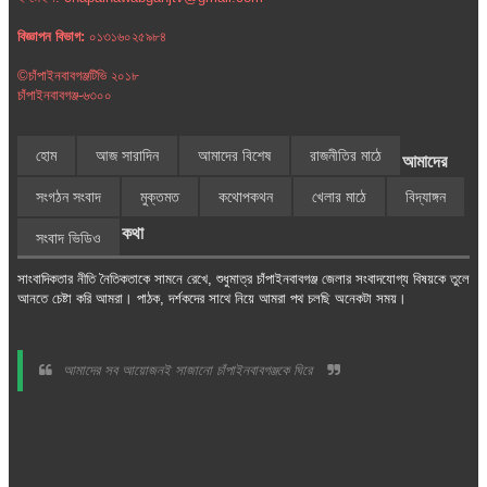
বিজ্ঞাপন বিভাগ:
০১৩১৬০২৫৯৮৪
©চাঁপাইনবাবগঞ্জটিভি ২০১৮
চাঁপাইনবাবগঞ্জ-৬৩০০
হোম
আজ সারাদিন
আমাদের বিশেষ
রাজনীতির মাঠে
আমাদের
সংগঠন সংবাদ
মুক্তমত
কথোপকথন
খেলার মাঠে
বিদ্যাঙ্গন
কথা
সংবাদ ভিডিও
সাংবাদিকতার নীতি নৈতিকতাকে সামনে রেখে, শুধুমাত্র চাঁপাইনবাবগঞ্জ জেলার সংবাদযোগ্য বিষয়কে তুলে
আনতে চেষ্টা করি আমরা। পাঠক, দর্শকদের সাথে নিয়ে আমরা পথ চলছি অনেকটা সময়।
আমাদের সব আয়োজনই সাজানো চাঁপাইনবাবগঞ্জকে ঘিরে