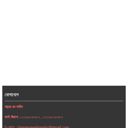
যোগাযোগ
আব্দুর রব নাহিদ
বার্তা বিভাগ:
০১৩১৬০২৫৯৮২, ০১৩১৬০২৫৯৮৩
ই-মেইল: chapainawabganjtv@gmail.com