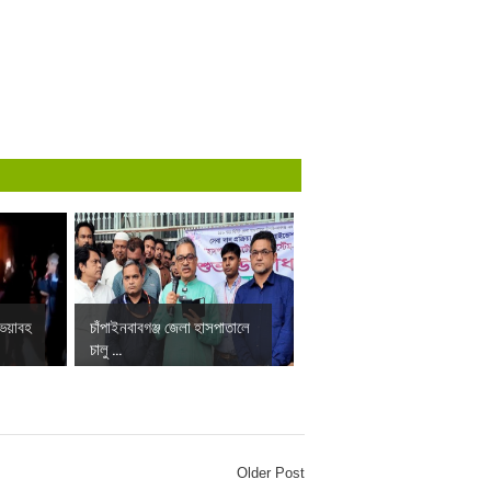
 ভয়াবহ
চাঁপাইনবাবগঞ্জ জেলা হাসপাতালে
চালু ...
Older Post