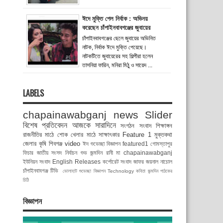
ঈদে মুক্তি পেল নির্বাক : অভিনয়
করেছেন চাঁপাইনবাবগঞ্জের জুবায়ের
চাঁপাইনবাবগঞ্জের ছেলে জুবায়ের অভিনিত
নাটক, নির্বাক ঈদে মুক্তি পেয়েছে।
নাটকটিতে জুবায়েরের সহ শিল্পীরা হলেন
তাসনিয়া ফারিন, মনিরা মিঠু ও সায়েদ ...
LABELS
chapainawabganj news
Slider
বিশেষ প্রতিবেদন
আজকে সারাদিনে
সংগঠন সংবাদ
শিক্ষাঙ্গন
রাজনীতির মাঠে
শোক
খেলার মাঠে
সাক্ষাৎকার
Feature 1
মুক্তকথা
জেলার কৃষি
শিবগঞ্জ
video
ঈদ শুভেচ্ছা বিজ্ঞাপন
featured1
গোমস্তাপুর
ফিচার
জাতীয় সংসদ নির্বাচন
শুভ জন্মদিন রানী মা
chapainawabganj
ইউনিয়ন সংবাদ
English Releases
কর্পোরেট সংবাদ
জাফর জয়নাল
নাচোল
চাঁপাইনবাবগঞ্জ টিভি
ভোলাহাট
শুভেচ্ছা বিজ্ঞাপন
Technology
কবিতা
জন্মদিন
পাঠকের
চিঠি
বিজ্ঞাপন