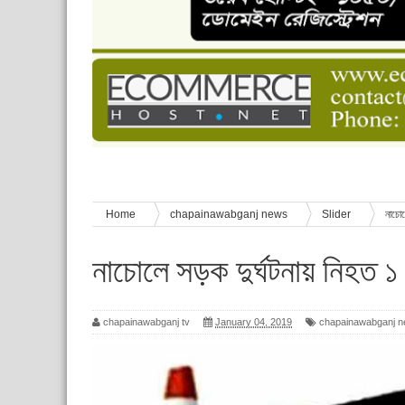
চাঁপাইনবাবগঞ্জে শেষ হয়েছে ৫ দিনের স্কাউট ইউনিট লি
বাংলাদেশ স্কাউটস দিবস পালন
পানি সংকট, কলস নিয়ে বিক্ষোভ
ঈদের শুভেচ্ছা জানিয়েছেন সাবেক ছাত্রলীগ নেতা আবু হ
শিশু সুরক্ষা বিষয়ে চাঁপাইনবাবগঞ্জে দুই দিনব্যাপী প্রশিক্ষ
Home
chapainawabganj news
Slider
নাচোল
নাচোলে সড়ক দুর্ঘটনায় নিহত ১
chapainawabganj tv
January 04, 2019
chapainawabganj 