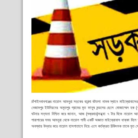
চাঁপাইনবাবগঞ্জের নাচোল আমনুরা সড়কের বরেন্দা বটতলা নামক স্থানে মাইক্রোবাস
নেজামপুর ইউনিয়নের অমৃতপুর গ্রামের মৃত ফানুষ মন্ডলের ছেলে মোজাম্মেল হক
ঘটনার সত্যতা নিশ্চিত করে জানান, আজ (শুক্রবার)সন্ধ্যা ৭ টার দিকে নাচোল আম
পারাপারের সময় আমনুরা থেকে নাচোল গামী একটি অজ্ঞাত মাইক্রোবাস ধাক্কা দিল
অবস্থায় উদ্ধার করে নাচোল হাসপাতালে নিয়ে এলে কর্তব্যরত চিকিৎসক তাকে মৃত