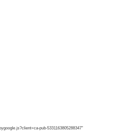
sbygoogle.js?client=ca-pub-5331163805288347"