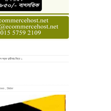
ডার বেসিক কোর্স
াসনাত সুমন
ণ
ে সড়ক দুর্ঘটনায় নিহত ১
news
,
Slider