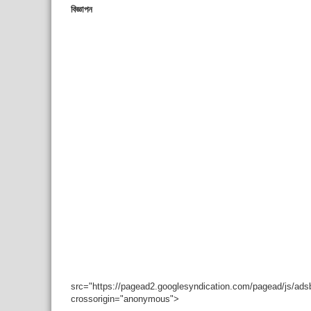
বিজ্ঞাপন
src="https://pagead2.googlesyndication.com/pagead/js/ad
crossorigin="anonymous">