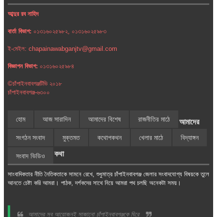
আব্দুর রব নাহিদ
বার্তা বিভাগ:
০১৩১৬০২৫৯৮২, ০১৩১৬০২৫৯৮৩
ই-মেইল: chapainawabganjtv@gmail.com
বিজ্ঞাপন বিভাগ:
০১৩১৬০২৫৯৮৪
©চাঁপাইনবাবগঞ্জটিভি ২০১৮
চাঁপাইনবাবগঞ্জ-৬৩০০
হোম
আজ সারাদিন
আমাদের বিশেষ
রাজনীতির মাঠে
আমাদের
সংগঠন সংবাদ
মুক্তমত
কথোপকথন
খেলার মাঠে
বিদ্যাঙ্গন
কথা
সংবাদ ভিডিও
সাংবাদিকতার নীতি নৈতিকতাকে সামনে রেখে, শুধুমাত্র চাঁপাইনবাবগঞ্জ জেলার সংবাদযোগ্য বিষয়কে তুলে
আনতে চেষ্টা করি আমরা। পাঠক, দর্শকদের সাথে নিয়ে আমরা পথ চলছি অনেকটা সময়।
আমাদের সব আয়োজনই সাজানো চাঁপাইনবাবগঞ্জকে ঘিরে