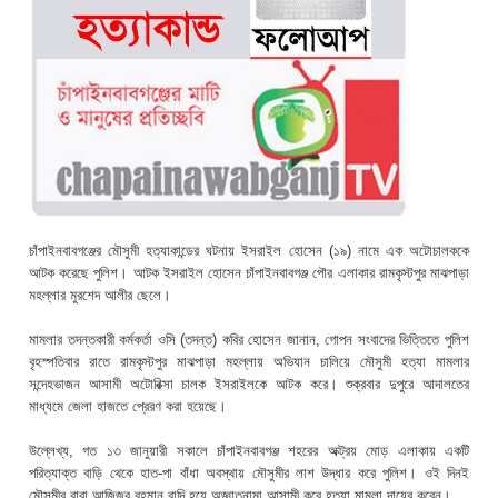
চাঁপাইনবাবগঞ্জের মৌসুমী হত্যাকান্ডের ঘটনায় ইসরাইল হোসেন (১৯) নামে এক অটোচালককে
আটক করেছে পুলিশ। আটক ইসরাইল হোসেন চাঁপাইনবাবগঞ্জ পৌর এলাকার রামকৃস্টপুর মাঝপাড়া
মহল্লার মুরশেদ আলীর ছেলে।
মামলার তদন্তকারী কর্মকর্তা ওসি (তদন্ত) কবির হোসেন জানান, গোপন সংবাদের ভিত্তিতে পুলিশ
বৃহস্পতিবার রাতে রামকৃস্টপুর মাঝপাড়া মহল্লায় অভিযান চালিয়ে মৌসুমী হত্যা মামলার
সন্দেহভাজন আসামী অটোরিক্সা চালক ইসরাইলকে আটক করে। শুক্রবার দুপুরে আদালতের
মাধ্যমে জেলা হাজতে প্রেরণ করা হয়েছে।
উল্লেখ্য, গত ১৩ জানুয়ারী সকালে চাঁপাইনবাবগঞ্জ শহরের অক্ট্রয় মোড় এলাকায় একটি
পরিত্যাক্ত বাড়ি থেকে হাত-পা বাঁধা অবস্থায় মৌসুমীর লাশ উদ্ধার করে পুলিশ। ওই দিনই
মৌসুমীর বাবা আজিজুর রহমান বাদি হয়ে অজ্ঞাতনামা আসামী করে হত্যা মামলা দায়ের করেন।