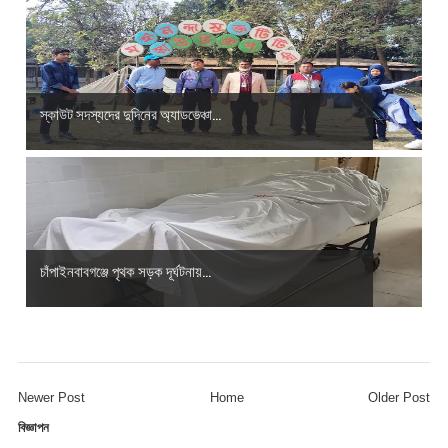
স্কাউট সদস্যদের দুদিনের অ্যাডভেঞ্চা...
চাঁপাইনবাবগঞ্জে পৃথক সড়ক দূর্ঘটনায়...
Newer Post
Home
Older Post
বিজ্ঞাপন