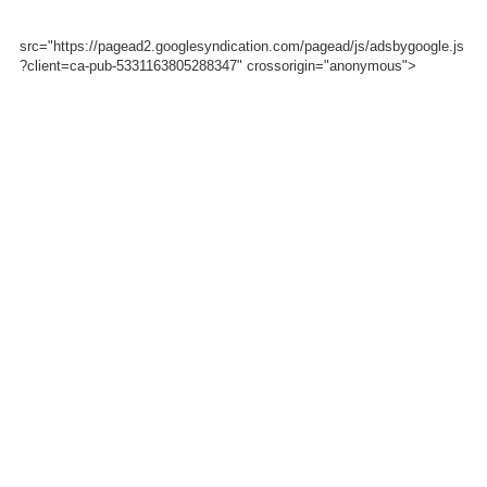
src="https://pagead2.googlesyndication.com/pagead/js/adsbygoogle.js
?client=ca-pub-5331163805288347" crossorigin="anonymous">