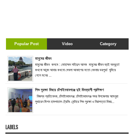
Popular Post
Video
Category
মানুষের জীবন
মানুষের জীবন কলমে : মোহাম্মদ সহিদুল আলম মানুষের জীবন বড়ই অদ্ভুত!
কখনো আনন্দ আবার কখনো মেঘলা আকাশের মতো বেদনায় ভরপুর! ঘুমিয়ে
গেলে মনের ...
শিশু সুরক্ষা বিষয়ে চাঁপাইনবাবগঞ্জে দুই দিনব্যাপী প্রশিক্ষণ
নিজস্ব প্রতিবেদক, চাঁপাইনবাবগঞ্জ: চাঁপাইনবাবগঞ্জ সদর উপজেলার আমনুরা
লুথারেন মিশন হাসপাতাল ট্রেনিং সেন্টারে শিশু সুরক্ষা ও নিরাপত্তা বিষয়...
LABELS