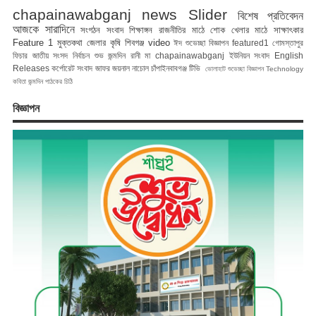
chapainawabganj news
Slider
বিশেষ প্রতিবেদন
আজকে সারাদিনে
সংগঠন সংবাদ
শিক্ষাঙ্গন
রাজনীতির মাঠে
শোক
খেলার মাঠে
সাক্ষাৎকার
Feature 1
মুক্তকথা
জেলার কৃষি
শিবগঞ্জ
video
ঈদ শুভেচ্ছা বিজ্ঞাপন
featured1
গোমস্তাপুর
ফিচার
জাতীয় সংসদ নির্বাচন
শুভ জন্মদিন রানী মা
chapainawabganj
ইউনিয়ন সংবাদ
English
Releases
কর্পোরেট সংবাদ
জাফর জয়নাল
নাচোল
চাঁপাইনবাবগঞ্জ টিভি
ভোলাহাট
শুভেচ্ছা বিজ্ঞাপন
Technology
কবিতা
জন্মদিন
পাঠকের চিঠি
বিজ্ঞাপন