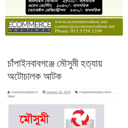
চাঁপাইনবাবগঞ্জে মৌসুমী হত্যায়
অটোচালক আটক
chapainawabganj tv
January 18, 2019
chapainawabganj news
,
Slider