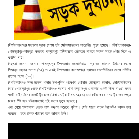
চাঁপাইনবাবগঞ্জে মঙ্গলবার ট্রাক চাপায় দুই মোটরসাইকেল আরোহীর মৃত্যু হয়েছে। চাঁপাইনবাবগঞ্জ-
গোমস্তাপুর-আমনুরা সড়কের কল্যানপুর হর্টিকালচার সেন্টারের সামনে সকাল সাড়ে ৮টার দিকে এ
দুর্ঘটনা ঘটে।
নিহতরা হলেন, জেলার গোমস্তাপুর উপজেলার কয়লাদিয়াড় গ্রামের জালাল উদ্দিনের ছেলে
মিজানুর রহমান পলাশ (৩২) ও একই উপজেলার কলেজপাড়া গ্রামের সালাউদ্দিনের ছেলে মশিউর
রহমান পপেন (৩০)।
চাঁপাইনবাবগঞ্জ সদর মডেল থানার উপ-পুলিশ পরিদর্শক গোলাম মোস্তফা জানান, মোটরসাইকেল
নিয়ে গোমস্তাপুর থেকে চাঁপাইনবাবগঞ্জ আসার পথে কল্যানপুর এলাকায় একই দিকে যাওয়া নবাব
অটো রাইসমিলের একটি ট্রাককে (ঢাকা-মেট্রো-ট-১৬-৯২৫৯) ওভারটেক করার সময় ট্রাকের পেছন
চাকায় পিষ্ট হয়ে ঘটনাস্থলেই দুই জনের মৃত্যু হয়েছে।
খবর পেয়ে ঘটনাস্থল থেকে লাশ উদ্ধার করেছে পুলিশ। সেই সাথে ঘাতক ট্রাকটিও আটক করা
হয়েছে। তবে চালক পতালক বলে জানান তিনি।