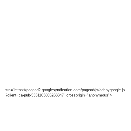
src="https://pagead2.googlesyndication.com/pagead/js/adsbygoogle.js
?client=ca-pub-5331163805288347" crossorigin="anonymous">