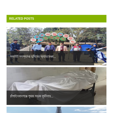
RELATED POSTS
স্কাউট সদস্যদের দুদিনের অ্যাডভেঞ্চা...
চাঁপাইনবাবগঞ্জে পৃথক সড়ক দূর্ঘটনায়...