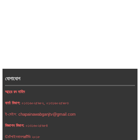
যোগাযোগ
আব্দুর রব নাহিদ
বার্তা বিভাগ:
০১৩১৬০২৫৯৮২, ০১৩১৬০২৫৯৮৩
ই-মেইল: chapainawabganjtv@gmail.com
বিজ্ঞাপন বিভাগ:
০১৩১৬০২৫৯৮৪
©চাঁপাইনবাবগঞ্জটিভি ২০১৮