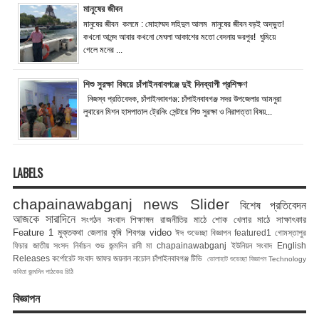
মানুষের জীবন
মানুষের জীবন কলমে : মোহাম্মদ সহিদুল আলম মানুষের জীবন বড়ই অদ্ভুত!
কখনো আনন্দ আবার কখনো মেঘলা আকাশের মতো বেদনায় ভরপুর! ঘুমিয়ে
গেলে মনের ...
শিশু সুরক্ষা বিষয়ে চাঁপাইনবাবগঞ্জে দুই দিনব্যাপী প্রশিক্ষণ
নিজস্ব প্রতিবেদক, চাঁপাইনবাবগঞ্জ: চাঁপাইনবাবগঞ্জ সদর উপজেলার আমনুরা
লুথারেন মিশন হাসপাতাল ট্রেনিং সেন্টারে শিশু সুরক্ষা ও নিরাপত্তা বিষয়...
LABELS
chapainawabganj news
Slider
বিশেষ প্রতিবেদন
আজকে সারাদিনে
সংগঠন সংবাদ
শিক্ষাঙ্গন
রাজনীতির মাঠে
শোক
খেলার মাঠে
সাক্ষাৎকার
Feature 1
মুক্তকথা
জেলার কৃষি
শিবগঞ্জ
video
ঈদ শুভেচ্ছা বিজ্ঞাপন
featured1
গোমস্তাপুর
ফিচার
জাতীয় সংসদ নির্বাচন
শুভ জন্মদিন রানী মা
chapainawabganj
ইউনিয়ন সংবাদ
English
Releases
কর্পোরেট সংবাদ
জাফর জয়নাল
নাচোল
চাঁপাইনবাবগঞ্জ টিভি
ভোলাহাট
শুভেচ্ছা বিজ্ঞাপন
Technology
কবিতা
জন্মদিন
পাঠকের চিঠি
বিজ্ঞাপন