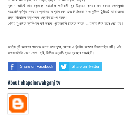
প্রধান অতিথি তার বক্তব্যে মহানইল আদিবাসী যুব উন্নয়ন ক্লাবে সব ধরনের খেলাধুলার
সরঞ্জমাদি ব্যক্তি গতভাবে প্রদানের আশ্বাস দেন এবং নিয়মিতভাবে এ ফুটবল টুর্নামেন্ট আয়োজনের
জন্য আয়োজক কর্তৃপক্ষকে ধন্যবাদ জ্ঞাপন করেন।
খেলায় যুগ্মভাবে চ্যাম্পিয়ন দুই দলকে প্রাইজমানি হিসেবে সাড়ে ২২ হাজার টাকা তুলে দেয়া হয়।
কনটেন্ট চুরি আপনার মেধাকে অলস করে তুলে, আমরা এ নিন্দনীয় কাজকে নিরুৎসাহিত করি। এই
ওয়েবসাইটের কোন লেখা, ছবি, ভিডিও অনুমতি ছাড়া ব্যবহার বেআইনি।
Share on Facebook
Share on Twitter
About chapainawabganj tv