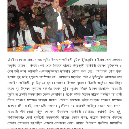
চাঁপাইনবাবগঞ্জের নাচোলে শুভ বড়দিন উপলক্ষে আদিবাসী ফুটবল টুর্নামেন্টের ফাইনাল খেলা মঙ্গলবার
অনুষ্ঠিত হয়েছে। দিনভর খেলা শেষে বিকেলে তানোর দিব্যস্থলী আদিবাসী একাদশ ফুটবলদল ও
গোদাগাড়ী জয়দা আদিবাসী একাদশফুটবলদল ফাইনাল খেলায় অংশ নেয়। ফাইনালে গোল শূন্য
হওয়ায় দুই দলই যুগ্মভাবে চ্যাম্পিয়ন হয়। নাচোলের মহানইল মাঠে এ টুর্নামেন্টের আয়োজন করে
মহানইল আদিবাসী যুব উন্নয়ন ক্লাব।মঙ্গলবার বিকেলে পুরস্কার বিতরণী অনুষ্ঠানে সভাপতিত্ব
করেন যুব উন্নয়ন ক্লাবের সভাপতি রুপেন মুর্মু। প্রধান অতিথি ছিলেন বাংলাদেশ আওয়ামী
যুবলীগের কেন্দ্রীয় সহসম্পাদক সৈকত জোয়ার্দ্দার। বিশেষ অতিথি ছিলেন নাচোল ইউনিয়ন আওয়ামী
লীগের সাধারণ সম্পাদক আবদুস সালাম, নাচোল উপজেলা ক্রীড়া সংস্থার সাধারণ সম্পাদক
আবদুর রশিদ রকেট, রাজশঅহী মহানগর যুবলীগের সহ সভাপতি আমিনুর রহমান খান রুবেল,
আওয়ামী লীগ নেতা আবুল হোসেন, উত্তরবঙ্গ আদিবাসী ফোরামের সভাপতি হিংগু মুর্মু,
চাঁপাইনবাবগঞ্জ জেলা যুবলীগের সহসভাপতি সাইদুর রহমান বাদল, নাচোল ইউনিয়ন পরিষদের
মেম্বার মেসবাউল হক,মহিলা মেম্বার সোনাভান বেগম, নাচোল উপজেলা যুবলীগের সাংগঠনিক
সম্পাদক আবদুল্লাহ আল মামুন, ছাত্রনেতা আবদুল্লাহ প্রমুখ।