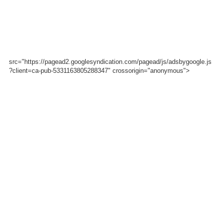
src="https://pagead2.googlesyndication.com/pagead/js/adsbygoogle.js
?client=ca-pub-5331163805288347" crossorigin="anonymous">