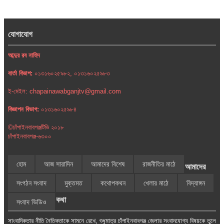
যোগাযোগ
আব্দুর রব নাহিদ
বার্তা বিভাগ:
০১৩১৬০২৫৯৮২, ০১৩১৬০২৫৯৮৩
ই-মেইল: chapainawabganjtv@gmail.com
বিজ্ঞাপন বিভাগ:
০১৩১৬০২৫৯৮৪
©চাঁপাইনবাবগঞ্জটিভি ২০১৮
চাঁপাইনবাবগঞ্জ-৬৩০০
হোম
আজ সারাদিন
আমাদের বিশেষ
রাজনীতির মাঠে
আমাদের
সংগঠন সংবাদ
মুক্তমত
কথোপকথন
খেলার মাঠে
বিদ্যাঙ্গন
কথা
সংবাদ ভিডিও
সাংবাদিকতার নীতি নৈতিকতাকে সামনে রেখে, শুধুমাত্র চাঁপাইনবাবগঞ্জ জেলার সংবাদযোগ্য বিষয়কে তুলে