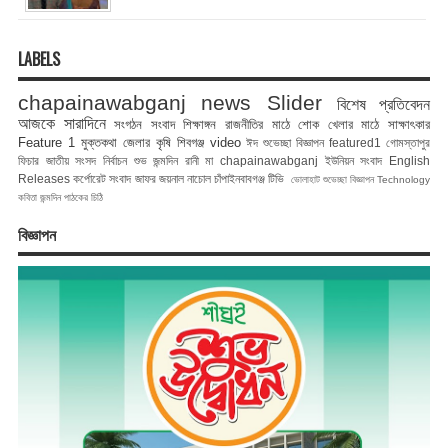
LABELS
chapainawabganj news
Slider
বিশেষ প্রতিবেদন
আজকে সারাদিনে
সংগঠন সংবাদ
শিক্ষাঙ্গন
রাজনীতির মাঠে
শোক
খেলার মাঠে
সাক্ষাৎকার
Feature 1
মুক্তকথা
জেলার কৃষি
শিবগঞ্জ
video
ঈদ শুভেচ্ছা বিজ্ঞাপন
featured1
গোমস্তাপুর
ফিচার
জাতীয় সংসদ নির্বাচন
শুভ জন্মদিন রানী মা
chapainawabganj
ইউনিয়ন সংবাদ
English
Releases
কর্পোরেট সংবাদ
জাফর জয়নাল
নাচোল
চাঁপাইনবাবগঞ্জ টিভি
ভোলাহাট
শুভেচ্ছা বিজ্ঞাপন
Technology
কবিতা
জন্মদিন
পাঠকের চিঠি
বিজ্ঞাপন