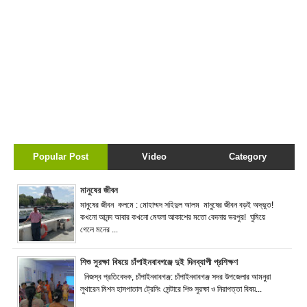
Popular Post
Video
Category
মানুষের জীবন
মানুষের জীবন কলমে : মোহাম্মদ সহিদুল আলম মানুষের জীবন বড়ই অদ্ভুত!
কখনো আনন্দ আবার কখনো মেঘলা আকাশের মতো বেদনায় ভরপুর! ঘুমিয়ে
গেলে মনের ...
শিশু সুরক্ষা বিষয়ে চাঁপাইনবাবগঞ্জে দুই দিনব্যাপী প্রশিক্ষণ
নিজস্ব প্রতিবেদক, চাঁপাইনবাবগঞ্জ: চাঁপাইনবাবগঞ্জ সদর উপজেলার আমনুরা
লুথারেন মিশন হাসপাতাল ট্রেনিং সেন্টারে শিশু সুরক্ষা ও নিরাপত্তা বিষয়...