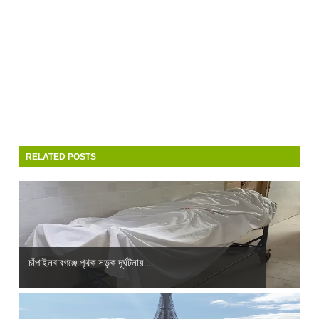
RELATED POSTS
চাঁপাইনবাবগঞ্জে পৃথক সড়ক দূর্ঘটনায়...