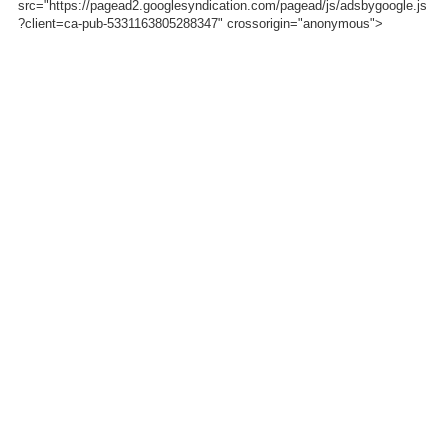
src="https://pagead2.googlesyndication.com/pagead/js/adsbygoogle.js
?client=ca-pub-5331163805288347" crossorigin="anonymous">