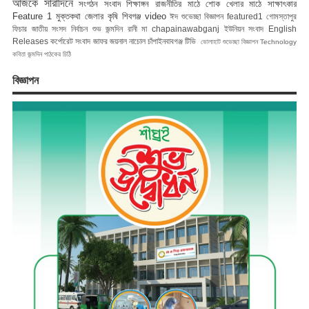
আজকে সারাদিনে
সংগঠন সংবাদ
শিক্ষাঙ্গন
রাজনীতির মাঠে
শোক
খেলার মাঠে
সাক্ষাৎকার
Feature 1
মুক্তকথা
জেলার কৃষি
শিবগঞ্জ
video
ঈদ শুভেচ্ছা বিজ্ঞাপন
featured1
গোমস্তাপুর
ফিচার
জাতীয় সংসদ নির্বাচন
শুভ জন্মদিন রানী মা
chapainawabganj
ইউনিয়ন সংবাদ
English
Releases
কর্পোরেট সংবাদ
জাফর জয়নাল
নাচোল
চাঁপাইনবাবগঞ্জ টিভি
ভোলাহাট
শুভেচ্ছা বিজ্ঞাপন
Technology
কবিতা
জন্মদিন
পাঠকের চিঠি
বিজ্ঞাপন