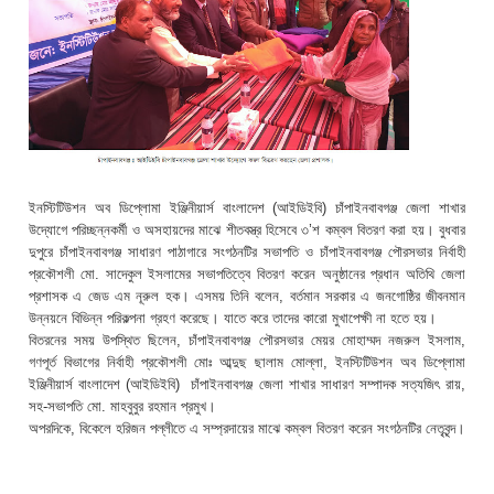
ইনস্টিটিউশন অব ডিপ্লোমা ইঞ্জিনীয়ার্স বাংলাদেশ (আইডিইবি) চাঁপাইনবাবগঞ্জ জেলা শাখার
উদ্যোগে পরিচ্ছন্নকর্মী ও অসহায়দের মাঝে শীতবস্ত্র হিসেবে ৩’শ কম্বল বিতরণ করা হয়। বুধবার
দুপুরে চাঁপাইনবাবগঞ্জ সাধারণ পাঠাগারে সংগঠনটির সভাপতি ও চাঁপাইনবাবগঞ্জ পৌরসভার নির্বাহী
প্রকৌশলী মো. সাদেকুল ইসলামের সভাপতিত্বে বিতরণ করেন অনুষ্ঠানের প্রধান অতিথি জেলা
প্রশাসক এ জেড এম নূরুল হক। এসময় তিনি বলেন, বর্তমান সরকার এ জনগোষ্ঠির জীবনমান
উন্নয়নে বিভিন্ন পরিকল্পনা গ্রহণ করেছে। যাতে করে তাদের কারো মুখাপেক্ষী না হতে হয়।
বিতরনের সময় উপস্থিত ছিলেন, চাঁপাইনবাবগঞ্জ পৌরসভার মেয়র মোহাম্মদ নজরুল ইসলাম,
গণপূর্ত বিভাগের নির্বাহী প্রকৌশলী মোঃ আব্দুছ ছালাম মোল্লা, ইনস্টিটিউশন অব ডিপ্লোমা
ইঞ্জিনীয়ার্স বাংলাদেশ (আইডিইবি) চাঁপাইনবাবগঞ্জ জেলা শাখার সাধারণ সম্পাদক সত্যজিৎ রায়,
সহ-সভাপতি মো. মাহবুবুর রহমান প্রমুখ।
অপরদিকে, বিকেলে হরিজন পল্লীতে এ সম্প্রদায়ের মাঝে কম্বল বিতরণ করেন সংগঠনটির নেতৃবৃন্দ।