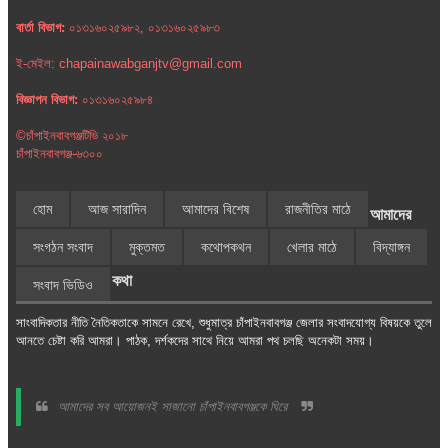
বার্তা বিভাগ:
০১৩১৬০২৫৯৮২, ০১৩১৬০২৫৯৮৩
ই-মেইল: chapainawabganjtv@gmail.com
বিজ্ঞাপন বিভাগ:
০১৩১৬০২৫৯৮৪
©চাঁপাইনবাবগঞ্জটিভি ২০১৮
চাঁপাইনবাবগঞ্জ-৬৩০০
হোম
আজ সারাদিন
আমাদের বিশেষ
রাজনীতির মাঠে
আমাদের
সংগঠন সংবাদ
মুক্তমত
কথোপকথন
খেলার মাঠে
বিদ্যাঙ্গন
কথা
সংবাদ ভিডিও
সাংবাদিকতার নীতি নৈতিকতাকে সামনে রেখে, শুধুমাত্র চাঁপাইনবাবগঞ্জ জেলার সংবাদযোগ্য বিষয়কে তুলে
আনতে চেষ্টা করি আমরা। পাঠক, দর্শকদের সাথে নিয়ে আমরা পথ চলছি অনেকটা সময়।
আমাদের সব আয়োজনই সাজানো চাঁপাইনবাবগঞ্জকে ঘিরে