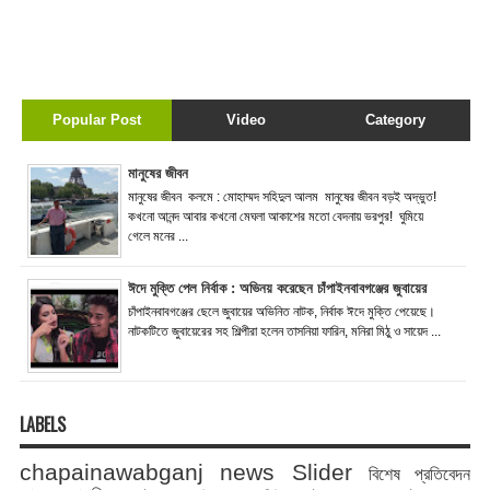
Popular Post
Video
Category
মানুষের জীবন
মানুষের জীবন কলমে : মোহাম্মদ সহিদুল আলম মানুষের জীবন বড়ই অদ্ভুত!
কখনো আনন্দ আবার কখনো মেঘলা আকাশের মতো বেদনায় ভরপুর! ঘুমিয়ে
গেলে মনের ...
ঈদে মুক্তি পেল নির্বাক : অভিনয় করেছেন চাঁপাইনবাবগঞ্জের জুবায়ের
চাঁপাইনবাবগঞ্জের ছেলে জুবায়ের অভিনিত নাটক, নির্বাক ঈদে মুক্তি পেয়েছে।
নাটকটিতে জুবায়েরের সহ শিল্পীরা হলেন তাসনিয়া ফারিন, মনিরা মিঠু ও সায়েদ ...
LABELS
chapainawabganj news
Slider
বিশেষ প্রতিবেদন