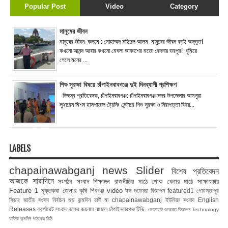
Popular Post
Video
Category
মানুষের জীবন
মানুষের জীবন কলমে : মোহাম্মদ সহিদুল আলম মানুষের জীবন বড়ই অদ্ভুত!
কখনো আনন্দ আবার কখনো মেঘলা আকাশের মতো বেদনায় ভরপুর! ঘুমিয়ে
গেলে মনের ...
শিশু সুরক্ষা বিষয়ে চাঁপাইনবাবগঞ্জে দুই দিনব্যাপী প্রশিক্ষণ
নিজস্ব প্রতিবেদক, চাঁপাইনবাবগঞ্জ: চাঁপাইনবাবগঞ্জ সদর উপজেলার আমনুরা
লুথারেন মিশন হাসপাতাল ট্রেনিং সেন্টারে শিশু সুরক্ষা ও নিরাপত্তা বিষয়...
LABELS
chapainawabganj news
Slider
বিশেষ প্রতিবেদন
আজকে সারাদিনে
সংগঠন সংবাদ
শিক্ষাঙ্গন
রাজনীতির মাঠে
শোক
খেলার মাঠে
সাক্ষাৎকার
Feature 1
মুক্তকথা
জেলার কৃষি
শিবগঞ্জ
video
ঈদ শুভেচ্ছা বিজ্ঞাপন
featured1
গোমস্তাপুর
ফিচার
জাতীয় সংসদ নির্বাচন
শুভ জন্মদিন রানী মা
chapainawabganj
ইউনিয়ন সংবাদ
English
Releases
কর্পোরেট সংবাদ
জাফর জয়নাল
নাচোল
চাঁপাইনবাবগঞ্জ টিভি
ভোলাহাট
শুভেচ্ছা বিজ্ঞাপন
Technology
কবিতা
জন্মদিন
পাঠকের চিঠি