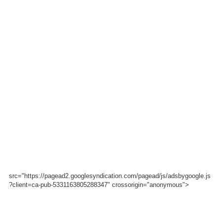
src="https://pagead2.googlesyndication.com/pagead/js/adsbygoogle.js
?client=ca-pub-5331163805288347" crossorigin="anonymous">