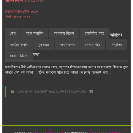
বিজ্ঞাপন বিভাগ:
০১৩১৬০২৫৯৮৪
©চাঁপাইনবাবগঞ্জটিভি ২০১৮
চাঁপাইনবাবগঞ্জ-৬৩০০
হোম
আজ সারাদিন
আমাদের বিশেষ
রাজনীতির মাঠে
আমাদের
সংগঠন সংবাদ
মুক্তমত
কথোপকথন
খেলার মাঠে
বিদ্যাঙ্গন
কথা
সংবাদ ভিডিও
সাংবাদিকতার নীতি নৈতিকতাকে সামনে রেখে, শুধুমাত্র চাঁপাইনবাবগঞ্জ জেলার সংবাদযোগ্য বিষয়কে তুলে
আনতে চেষ্টা করি আমরা। পাঠক, দর্শকদের সাথে নিয়ে আমরা পথ চলছি অনেকটা সময়।
আমাদের সব আয়োজনই সাজানো চাঁপাইনবাবগঞ্জকে ঘিরে