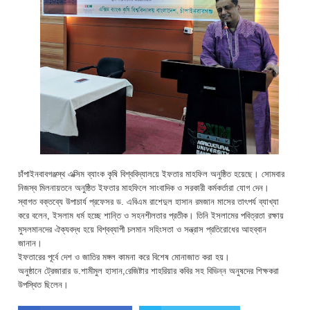
চাঁপাইনবাবগঞ্জস্থ এক্সিম ব্যাংক কৃষি বিশ্ববিদ্যালয়ে ইফতার মাহফিল অনুষ্ঠিত হয়েছে। সোমবার
নিজস্ব মিলনায়তনে অনুষ্ঠিত ইফতার মাহফিলে সাংবাদিক ও সরকারী কর্মকর্তারা যোগ দেন।
স্বাগত বক্তব্যে উপাচার্য প্রফেসর ড. এবিএম রাশেদুল হাসান রমজান মাসের তাৎপর্য ব্যাখ্যা
করে বলেন, ইসলাম ধর্ম হচ্ছে শান্তি ও সহনশীলতার প্রতীক। তিনি ইসলামের পবিত্রতা রক্ষায়
মুসলমানদের ঐক্যবদ্ধ হয়ে বিশ্বব্যাপী চলমান সহিংসতা ও সন্ত্রাস প্রতিরোধের আহব্বান
জানান।
ইফতারের পূর্বে দেশ ও জাতির মঙ্গল কামনা করে বিশেষ মোনাজাত করা হয়।
অনুষ্ঠানে ট্রেজারার ড.শামীমুল হাসান,রেজিষ্টার শাহরিয়ার কবির সহ বিভিন্ন অনুষদের শিক্ষকরা
উপস্থিত ছিলেন।