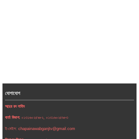
যোগাযোগ
আব্দুর রব নাহিদ
বার্তা বিভাগ:
০১৩১৬০২৫৯৮২, ০১৩১৬০২৫৯৮৩
ই-মেইল: chapainawabganjtv@gmail.com