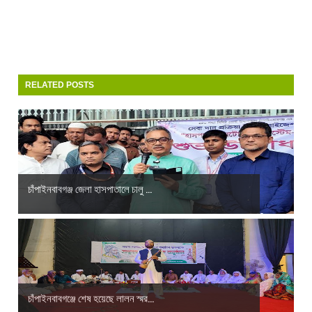
RELATED POSTS
চাঁপাইনবাবগঞ্জ জেলা হাসপাতালে চালু ...
চাঁপাইনবাবগঞ্জে শেষ হয়েছে লালন স্মর...