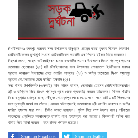
চাঁপাইনবাবগঞ্জ-রহনপুর সড়কের সদর উপজেলার বালুগ্রাম মোড়ের কাছে বুধবার বিকেলে পিকআপ-
মোটরসাইকেলের মুখোমুখি সংঘর্ষে মোটরসাইকেল আরোহী এক শিশুসহ দুইজন নিহত হয়েছেন।
নিহতরা হলেন, আহত মোটরসাইকেল চালক রাজশাহীর তানোর উপজেলার জিওল শ্যামপুর গ্রামের
দেলোয়ার হোসেনের (২৫) স্ত্রী চাঁপাইনবাবগঞ্জ সদর উপজেলার গোবরাতলা ইউনিয়নের সরজন
গ্রামের আনারুল ইসলামের মেয়ে ওয়ারিন আক্তার (২২) ও ভাগ্নি তানোরের জিওল শ্যামপুর
গ্রামের মো.ফরহাদের মেয়ে ফারিয়া ইসলাম (৩)।
সদর থানার উপপরিদর্শক (এসআই) আল আমিন জানান, দেলোয়ার হোসেন মোটরসাইকেলযোগে
স্ত্রী ও ভাগ্নিকে নিয়ে জিওল শ্যামপুর গ্রাম থেকে শ্বশুরবাড়ি সরজন যাচ্ছিলেন। বিকেল পাঁচটার
দিকে বালুগ্রাম মোড়ের কাছে পৌঁছুলে গোমস্তাপুর থেকে ছেড়ে আসা আম ভর্তি একটি পিকআপের
সঙ্গে মুখোমুখি সংঘর্ষ হয় তাঁদের। এসময় ঘটনাস্থলেই দেলোয়ারের স্ত্রী ওয়ারিন আক্তার ও ভাগ্নি
ফারিয়া ইসলাম মারা যান। তিনিও আহত হয়েছেন। পুলিশ গিয়ে লাশ উদ্ধার করে। পরিবারের
আবেদনের প্রেক্ষিতে ময়নাতদন্ত ছাড়াই লাশ হস্তান্তর করা হয়েছে। পিকআপটি আটক করে
থানায় নিয়ে আসা হয়েছে। তবে চালক পলাতক রয়েছে।
Share on Facebook
Share on Twitter