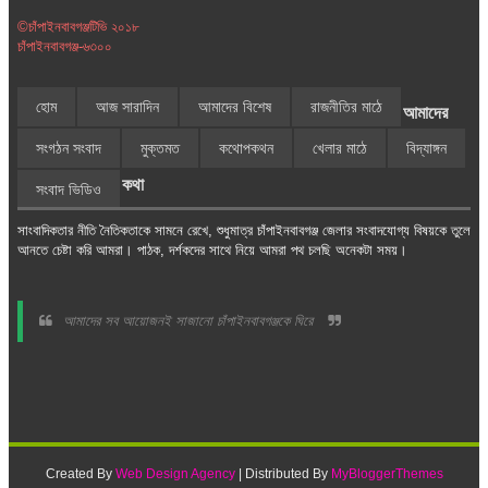
©চাঁপাইনবাবগঞ্জটিভি ২০১৮
চাঁপাইনবাবগঞ্জ-৬৩০০
হোম
আজ সারাদিন
আমাদের বিশেষ
রাজনীতির মাঠে
আমাদের
সংগঠন সংবাদ
মুক্তমত
কথোপকথন
খেলার মাঠে
বিদ্যাঙ্গন
কথা
সংবাদ ভিডিও
সাংবাদিকতার নীতি নৈতিকতাকে সামনে রেখে, শুধুমাত্র চাঁপাইনবাবগঞ্জ জেলার সংবাদযোগ্য বিষয়কে তুলে
আনতে চেষ্টা করি আমরা। পাঠক, দর্শকদের সাথে নিয়ে আমরা পথ চলছি অনেকটা সময়।
আমাদের সব আয়োজনই সাজানো চাঁপাইনবাবগঞ্জকে ঘিরে
Created By
Web Design Agency
| Distributed By
MyBloggerThemes