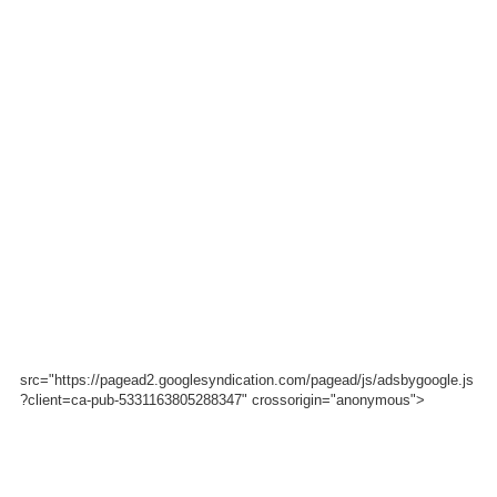
src="https://pagead2.googlesyndication.com/pagead/js/adsbygoogle.js
?client=ca-pub-5331163805288347" crossorigin="anonymous">