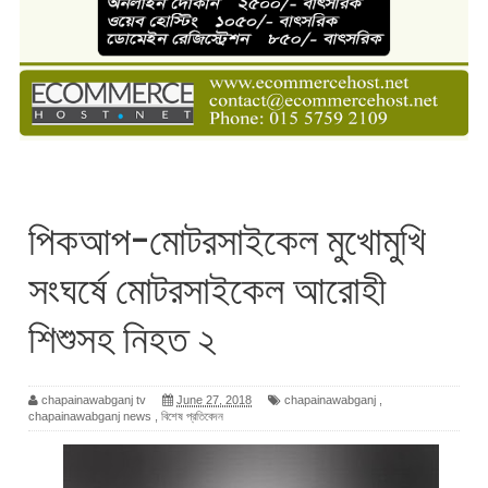
পিকআপ-মোটরসাইকেল মুখোমুখি
সংঘর্ষে মোটরসাইকেল আরোহী
শিশুসহ নিহত ২
chapainawabganj tv
June 27, 2018
chapainawabganj
,
chapainawabganj news
,
বিশেষ প্রতিবেদন