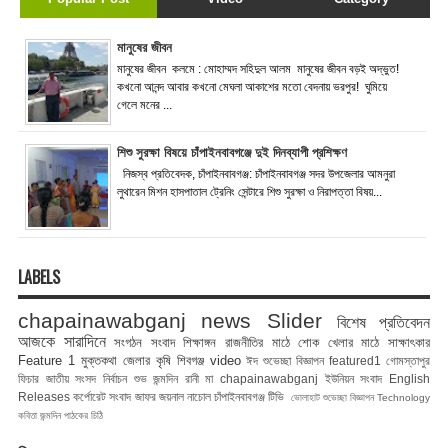
মানুষের জীবন
মানুষের জীবন কলমে : মোহাম্মদ সহিদুল আলম মানুষের জীবন বড়ই অদ্ভুত!
কখনো আনন্দ আবার কখনো মেঘলা আকাশের মতো বেদনায় ভরপুর! ঘুমিয়ে
গেলে মনের ...
শিশু সুরক্ষা বিষয়ে চাঁপাইনবাবগঞ্জে দুই দিনব্যাপী প্রশিক্ষণ
নিজস্ব প্রতিবেদক, চাঁপাইনবাবগঞ্জ: চাঁপাইনবাবগঞ্জ সদর উপজেলার আমনুরা
লুথারেন মিশন হাসপাতাল ট্রেনিং সেন্টারে শিশু সুরক্ষা ও নিরাপত্তা বিষয়...
LABELS
chapainawabganj news
Slider
বিশেষ প্রতিবেদন
আজকে সারাদিনে
সংগঠন সংবাদ
শিক্ষাঙ্গন
রাজনীতির মাঠে
শোক
খেলার মাঠে
সাক্ষাৎকার
Feature 1
মুক্তকথা
জেলার কৃষি
শিবগঞ্জ
video
ঈদ শুভেচ্ছা বিজ্ঞাপন
featured1
গোমস্তাপুর
ফিচার
জাতীয় সংসদ নির্বাচন
শুভ জন্মদিন রানী মা
chapainawabganj
ইউনিয়ন সংবাদ
English
Releases
কর্পোরেট সংবাদ
জাফর জয়নাল
নাচোল
চাঁপাইনবাবগঞ্জ টিভি
ভোলাহাট
শুভেচ্ছা বিজ্ঞাপন
Technology
কবিতা
জন্মদিন
পাঠকের চিঠি