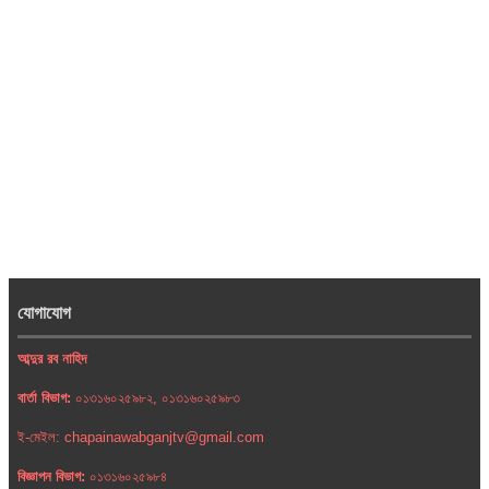
যোগাযোগ
আব্দুর রব নাহিদ
বার্তা বিভাগ:
০১৩১৬০২৫৯৮২, ০১৩১৬০২৫৯৮৩
ই-মেইল: chapainawabganjtv@gmail.com
বিজ্ঞাপন বিভাগ:
০১৩১৬০২৫৯৮৪