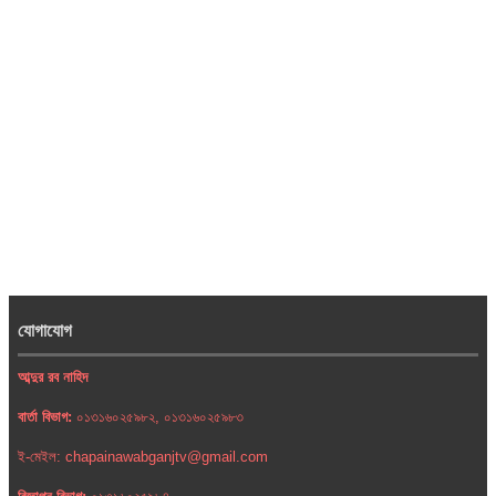
যোগাযোগ
আব্দুর রব নাহিদ
বার্তা বিভাগ:
০১৩১৬০২৫৯৮২, ০১৩১৬০২৫৯৮৩
ই-মেইল: chapainawabganjtv@gmail.com