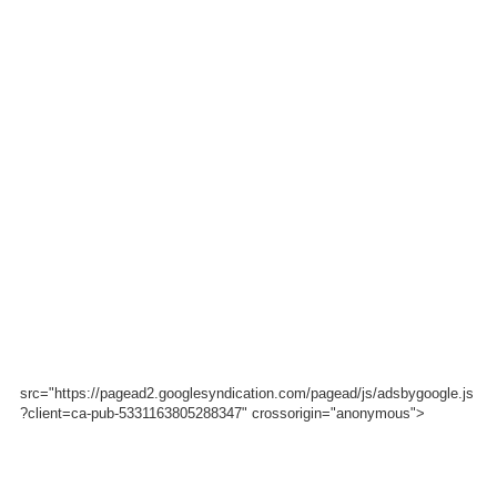
src="https://pagead2.googlesyndication.com/pagead/js/adsbygoogle.js
?client=ca-pub-5331163805288347" crossorigin="anonymous">