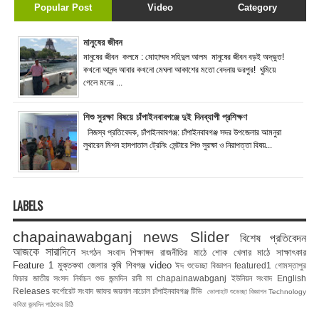
Popular Post
Video
Category
মানুষের জীবন
মানুষের জীবন কলমে : মোহাম্মদ সহিদুল আলম মানুষের জীবন বড়ই অদ্ভুত!
কখনো আনন্দ আবার কখনো মেঘলা আকাশের মতো বেদনায় ভরপুর! ঘুমিয়ে
গেলে মনের ...
শিশু সুরক্ষা বিষয়ে চাঁপাইনবাবগঞ্জে দুই দিনব্যাপী প্রশিক্ষণ
নিজস্ব প্রতিবেদক, চাঁপাইনবাবগঞ্জ: চাঁপাইনবাবগঞ্জ সদর উপজেলার আমনুরা
লুথারেন মিশন হাসপাতাল ট্রেনিং সেন্টারে শিশু সুরক্ষা ও নিরাপত্তা বিষয়...
LABELS
chapainawabganj news
Slider
বিশেষ প্রতিবেদন
আজকে সারাদিনে
সংগঠন সংবাদ
শিক্ষাঙ্গন
রাজনীতির মাঠে
শোক
খেলার মাঠে
সাক্ষাৎকার
Feature 1
মুক্তকথা
জেলার কৃষি
শিবগঞ্জ
video
ঈদ শুভেচ্ছা বিজ্ঞাপন
featured1
গোমস্তাপুর
ফিচার
জাতীয় সংসদ নির্বাচন
শুভ জন্মদিন রানী মা
chapainawabganj
ইউনিয়ন সংবাদ
English
Releases
কর্পোরেট সংবাদ
জাফর জয়নাল
নাচোল
চাঁপাইনবাবগঞ্জ টিভি
ভোলাহাট
শুভেচ্ছা বিজ্ঞাপন
Technology
কবিতা
জন্মদিন
পাঠকের চিঠি