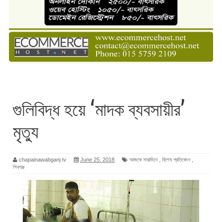
গুলিবিদ্ধ হয়ে ‘মাদক ব্যবসায়ীর’
মৃত্যু
chapainawabganj tv
June 25, 2018
আজকে সারাদিনে
,
বিশেষ প্রতিবেদন
,
শিবগঞ্জ