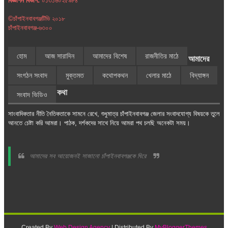
বিজ্ঞাপন বিভাগ:
০১৩১৬০২৫৯৮৪
©চাঁপাইনবাবগঞ্জটিভি ২০১৮
চাঁপাইনবাবগঞ্জ-৬৩০০
হোম
আজ সারাদিন
আমাদের বিশেষ
রাজনীতির মাঠে
আমাদের
সংগঠন সংবাদ
মুক্তমত
কথোপকথন
খেলার মাঠে
বিদ্যাঙ্গন
কথা
সংবাদ ভিডিও
সাংবাদিকতার নীতি নৈতিকতাকে সামনে রেখে, শুধুমাত্র চাঁপাইনবাবগঞ্জ জেলার সংবাদযোগ্য বিষয়কে তুলে
আনতে চেষ্টা করি আমরা। পাঠক, দর্শকদের সাথে নিয়ে আমরা পথ চলছি অনেকটা সময়।
আমাদের সব আয়োজনই সাজানো চাঁপাইনবাবগঞ্জকে ঘিরে
Created By
Web Design Agency
| Distributed By
MyBloggerThemes