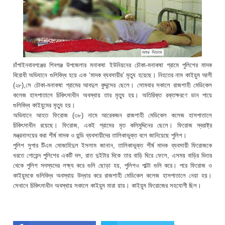
চাঁপাইনবাবগঞ্জের শিবগঞ্জ উপজেলার মনাকষা ইউনিয়নের চৌকা-মনাকষা গ্রামে পুলিশের মাদক
বিরোধী অভিযানে গুলিবিদ্ধ হয়ে এক ‘মাদক ব্যবসায়ীর’ মৃত্যু হয়েছে। নিহতের নাম কাইয়ুম আলী
(২৮),সে চৌকা-মনাকষা গ্রামের আবদুল কুদ্দুসের ছেলে। সোমবার সকালে রাজশাহী মেডিকেল
কলেজ হাসপাতালে চিকিৎসাধীন অবস্থায় তার মৃত্যু হয়। অতিরিক্ত রক্তক্ষরণে ডান পায়ে
গুলিবিদ্ধ কাইয়ুমের মৃত্যু হয়।
অভিযানে আহত ফিরোজ (৩৮) নামে আরেকজন রাজশাহী মেডিকেল কলেজ হাসপাতালে
চিকিৎসাধীন রয়েছে। ফিরোজ, একই গ্রামের মৃত কলিমুদ্দিনের ছেলে। ফিরোজ স্বরাষ্ট্র
মন্ত্রনালয়ের করা শীর্ষ মাদক ও হুন্ডি ব্যবসায়ীদের তালিকাভুক্ত বলে জানিয়েছে পুলিশ।
পুলিশ সুপার টিএম মোজাহিদুল ইসলাম জানান, তালিকাভুক্ত শীর্ষ মাদক ব্যবসায়ী ফিরোজকে
ধরতে গোয়েন্দ পুলিশের একটি দল, রাত দুইটার দিকে তার বাড়ি ঘিরে ফেলে, এসময় বাড়ির ভিতর
থেকে পুলিশ সদস্যদের লক্ষ্য করে গুলি ছোড়া হয়, পুলিশও পাল্টা গুলি করে। পরে ফিরোজ ও
কাইয়ুমকে গুলিবিদ্ধ অবস্থায় উদ্ধার করে রাজশাহী মেডিকেল কলেজ হাসপাতালে নেয়া হয়।
সেখানে চিকিৎসাধীন অবস্থায় সকালে কাইয়ুম মারা য়ায়। কাইয়ুম ফিরোজের সহযোগী ছিল।