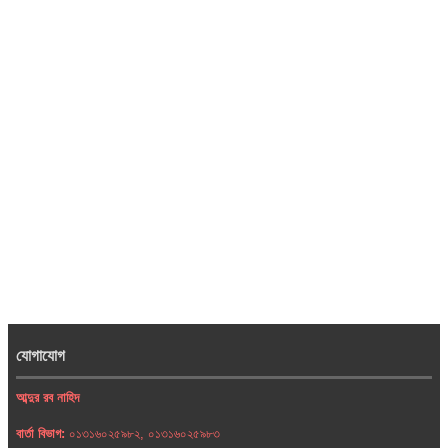
যোগাযোগ
আব্দুর রব নাহিদ
বার্তা বিভাগ:
০১৩১৬০২৫৯৮২, ০১৩১৬০২৫৯৮৩