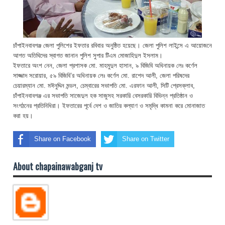
চাঁপাইনবাবগঞ্জ জেলা পুলিশের ইফতার রবিবার অনুষ্ঠিত হয়েছে। জেলা পুলিশ লাইন্সে এ আয়োজনে
আগত অতিথিদের স্বাগত জানান পুলিশ সুপার টিএম মোজাহিদুল ইসলাম।
ইফতারে অংশ নেন, জেলা প্রশাসক মো. মাহমুদুল হাসান, ৯ বিজিবি অধিনায়ক লেঃ কর্ণেল
সাজ্জাদ সরোয়ার, ৫৯ বিজিবি’র অধিনায়ক লেঃ কর্ণেল মো. রাশেদ আলী, জেলা পরিষদের
চেয়ারম্যান মো. মঈনুদ্দিন মন্ডল, চেম্বারের সভাপতি মো. এরফান আলী, সিটি প্রেসক্লাব,
চাঁপাইনবাবগঞ্জ এর সভাপতি সাজেদুল হক সাজুসহ সরকারি বেসরকারি বিভিন্ন প্রতিষ্ঠান ও
সংগঠনের প্রতিনিধিরা। ইফতারের পূর্বে দেশ ও জাতির কল্যাণ ও সমৃদ্ধি কামনা করে মোনাজাত
করা হয়।
Share on Facebook
Share on Twitter
About chapainawabganj tv