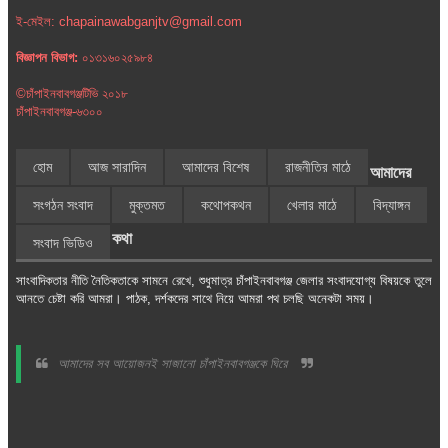
ই-মেইল: chapainawabganjtv@gmail.com
বিজ্ঞাপন বিভাগ:
০১৩১৬০২৫৯৮৪
©চাঁপাইনবাবগঞ্জটিভি ২০১৮
চাঁপাইনবাবগঞ্জ-৬৩০০
হোম
আজ সারাদিন
আমাদের বিশেষ
রাজনীতির মাঠে
আমাদের
সংগঠন সংবাদ
মুক্তমত
কথোপকথন
খেলার মাঠে
বিদ্যাঙ্গন
কথা
সংবাদ ভিডিও
সাংবাদিকতার নীতি নৈতিকতাকে সামনে রেখে, শুধুমাত্র চাঁপাইনবাবগঞ্জ জেলার সংবাদযোগ্য বিষয়কে তুলে
আনতে চেষ্টা করি আমরা। পাঠক, দর্শকদের সাথে নিয়ে আমরা পথ চলছি অনেকটা সময়।
আমাদের সব আয়োজনই সাজানো চাঁপাইনবাবগঞ্জকে ঘিরে