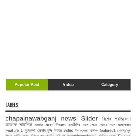
Popular Post
Video
Category
LABELS
chapainawabganj news
Slider
বিশেষ প্রতিবেদন
আজকে সারাদিনে
সংগঠন সংবাদ
শিক্ষাঙ্গন
রাজনীতির মাঠে
শোক
খেলার মাঠে
সাক্ষাৎকার
Feature 1
মুক্তকথা
জেলার কৃষি
শিবগঞ্জ
video
ঈদ শুভেচ্ছা বিজ্ঞাপন
featured1
গোমস্তাপুর
ফিচার
জাতীয় সংসদ নির্বাচন
শুভ জন্মদিন রানী মা
chapainawabganj
ইউনিয়ন সংবাদ
English