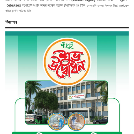
Releases
কর্পোরেট সংবাদ
জাফর জয়নাল
নাচোল
চাঁপাইনবাবগঞ্জ টিভি
ভোলাহাট
শুভেচ্ছা বিজ্ঞাপন
Technology
কবিতা
জন্মদিন
পাঠকের চিঠি
বিজ্ঞাপন