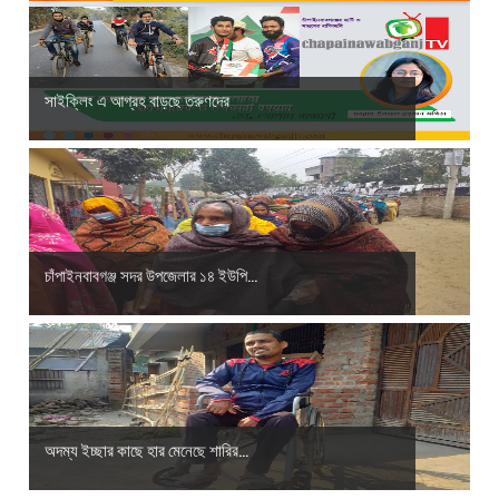
সাইক্লিং এ আগ্রহ বাড়ছে তরুণদের
চাঁপাইনবাবগঞ্জ সদর উপজেলার ১৪ ইউপি...
অদম্য ইচ্ছার কাছে হার মেনেছে শারির...