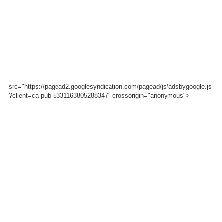
src="https://pagead2.googlesyndication.com/pagead/js/adsbygoogle.js
?client=ca-pub-5331163805288347" crossorigin="anonymous">