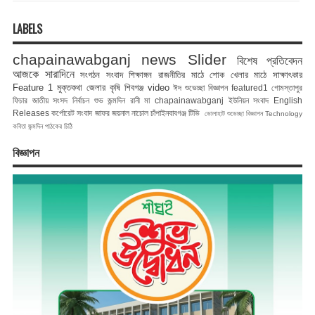
LABELS
chapainawabganj news
Slider
বিশেষ প্রতিবেদন
আজকে সারাদিনে
সংগঠন সংবাদ
শিক্ষাঙ্গন
রাজনীতির মাঠে
শোক
খেলার মাঠে
সাক্ষাৎকার
Feature 1
মুক্তকথা
জেলার কৃষি
শিবগঞ্জ
video
ঈদ শুভেচ্ছা বিজ্ঞাপন
featured1
গোমস্তাপুর
ফিচার
জাতীয় সংসদ নির্বাচন
শুভ জন্মদিন রানী মা
chapainawabganj
ইউনিয়ন সংবাদ
English
Releases
কর্পোরেট সংবাদ
জাফর জয়নাল
নাচোল
চাঁপাইনবাবগঞ্জ টিভি
ভোলাহাট
শুভেচ্ছা বিজ্ঞাপন
Technology
কবিতা
জন্মদিন
পাঠকের চিঠি
বিজ্ঞাপন