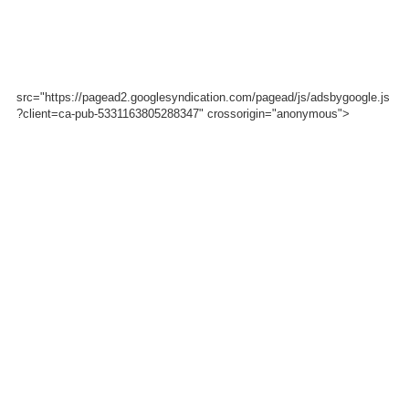
src="https://pagead2.googlesyndication.com/pagead/js/adsbygoogle.js
?client=ca-pub-5331163805288347" crossorigin="anonymous">