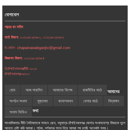
যোগাযোগ
আব্দুর রব নাহিদ
বার্তা বিভাগ:
০১৩১৬০২৫৯৮২, ০১৩১৬০২৫৯৮৩
ই-মেইল: chapainawabganjtv@gmail.com
বিজ্ঞাপন বিভাগ:
০১৩১৬০২৫৯৮৪
©চাঁপাইনবাবগঞ্জটিভি ২০১৮
চাঁপাইনবাবগঞ্জ-৬৩০০
হোম
আজ সারাদিন
আমাদের বিশেষ
রাজনীতির মাঠে
আমাদের
সংগঠন সংবাদ
মুক্তমত
কথোপকথন
খেলার মাঠে
বিদ্যাঙ্গন
কথা
সংবাদ ভিডিও
সাংবাদিকতার নীতি নৈতিকতাকে সামনে রেখে, শুধুমাত্র চাঁপাইনবাবগঞ্জ জেলার সংবাদযোগ্য বিষয়কে তুলে
আনতে চেষ্টা করি আমরা। পাঠক, দর্শকদের সাথে নিয়ে আমরা পথ চলছি অনেকটা সময়।