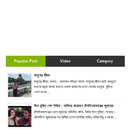
Popular Post
Video
Category
মানুষের জীবন
মানুষের জীবন কলমে : মোহাম্মদ সহিদুল আলম মানুষের জীবন বড়ই অদ্ভুত!
কখনো আনন্দ আবার কখনো মেঘলা আকাশের মতো বেদনায় ভরপুর! ঘুমিয়ে
গেলে মনের ...
ঈদে মুক্তি পেল নির্বাক : অভিনয় করেছেন চাঁপাইনবাবগঞ্জের জুবায়ের
চাঁপাইনবাবগঞ্জের ছেলে জুবায়ের অভিনিত নাটক, নির্বাক ঈদে মুক্তি পেয়েছে।
নাটকটিতে জুবায়েরের সহ শিল্পীরা হলেন তাসনিয়া ফারিন, মনিরা মিঠু ও সায়েদ ...