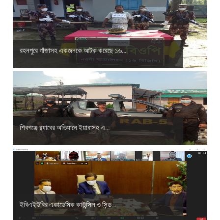
রহনপুরে গাঁজাসহ একজনকে আটক করেছে ১৬...
শিবগঞ্জে র‌্যাবের অভিযানে ইয়াবাসহ এ...
ইবিএইউবির একাডেমিক কাউন্সিল ও সিন্ড...