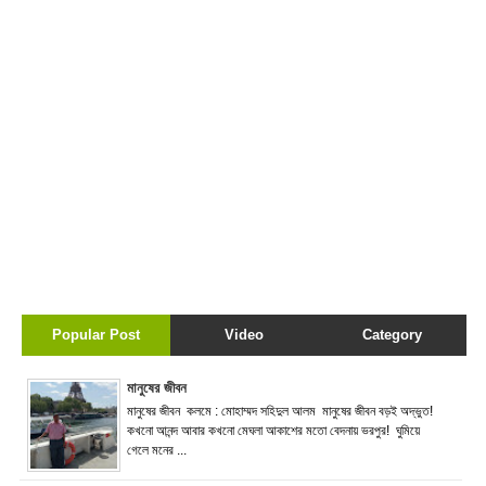
Popular Post
Video
Category
মানুষের জীবন
মানুষের জীবন কলমে : মোহাম্মদ সহিদুল আলম মানুষের জীবন বড়ই অদ্ভুত!
কখনো আনন্দ আবার কখনো মেঘলা আকাশের মতো বেদনায় ভরপুর! ঘুমিয়ে
গেলে মনের ...