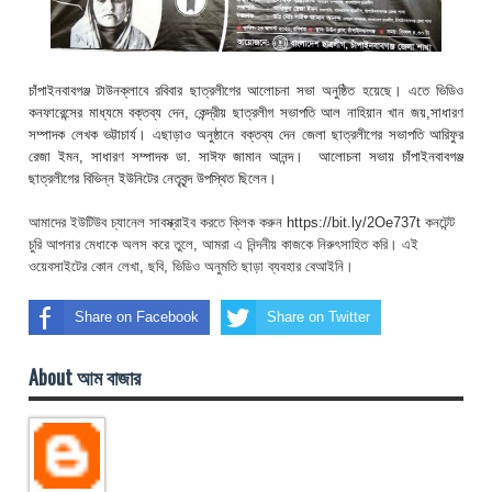
চাঁপাইনবাবগঞ্জ টাউনক্লাবে রবিবার ছাত্রলীগের আলোচনা সভা অনুষ্ঠিত হয়েছে। এতে ভিডিও
কনফারেন্সের মাধ্যমে বক্তব্য দেন, কেন্দ্রীয় ছাত্রলীগ সভাপতি আল নাহিয়ান খান জয়,সাধারণ
সম্পাদক লেখক ভট্টাচার্য। এছাড়াও অনুষ্ঠানে বক্তব্য দেন জেলা ছাত্রলীগের সভাপতি আরিফুর
রেজা ইমন, সাধারণ সম্পাদক ডা. সাঈফ জামান আনন্দ। আলোচনা সভায় চাঁপাইনবাবগঞ্জ
ছাত্রলীগের বিভিন্ন ইউনিটের নেতৃবৃন্দ উপস্থিত ছিলেন।
আমাদের ইউটিউব চ্যানেল সাবস্ক্রাইব করতে ক্লিক করুন https://bit.ly/2Oe737t কনটেন্ট
চুরি আপনার মেধাকে অলস করে তুলে, আমরা এ নিন্দনীয় কাজকে নিরুৎসাহিত করি। এই
ওয়েবসাইটের কোন লেখা, ছবি, ভিডিও অনুমতি ছাড়া ব্যবহার বেআইনি।
Share on Facebook
Share on Twitter
About আম বাজার