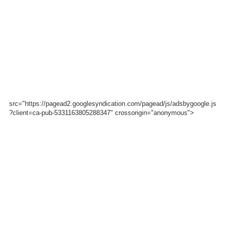
src="https://pagead2.googlesyndication.com/pagead/js/adsbygoogle.js
?client=ca-pub-5331163805288347" crossorigin="anonymous">