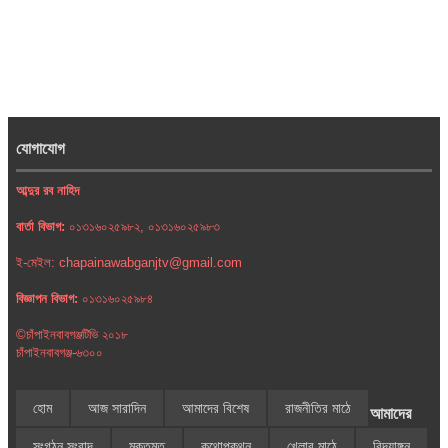
যোগাযোগ
আব্দুর রব নাহিদ
বার্তা বিভাগ:
০১৩১৬০২৫৯৮২, ০১৩১৬০২৫৯৮৩
ই-মেইল: chapainawabganjtv@gmail.com
বিজ্ঞাপন বিভাগ:
০১৩১৬০২৫৯৮৪
©চাঁপাইনবাবগঞ্জটিভি ২০১৮
চাঁপাইনবাবগঞ্জ-৬৩০০
হোম
আজ সারাদিন
আমাদের বিশেষ
রাজনীতির মাঠে
আমাদের
সংগঠন সংবাদ
মুক্তমত
কথোপকথন
খেলার মাঠে
বিদ্যাঙ্গন