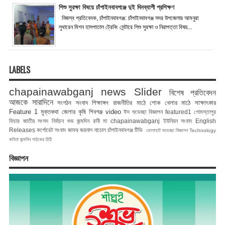
শিশু সুরক্ষা বিষয়ে চাঁপাইনবাবগঞ্জে দুই দিনব্যাপী প্রশিক্ষণ
নিজস্ব প্রতিবেদক, চাঁপাইনবাবগঞ্জ: চাঁপাইনবাবগঞ্জ সদর উপজেলার আমনুরা
লুথারেন মিশন হাসপাতাল ট্রেনিং সেন্টারে শিশু সুরক্ষা ও নিরাপত্তা বিষয়...
LABELS
chapainawabganj news
Slider
বিশেষ প্রতিবেদন
আজকে সারাদিনে
সংগঠন সংবাদ
শিক্ষাঙ্গন
রাজনীতির মাঠে
শোক
খেলার মাঠে
সাক্ষাৎকার
Feature 1
মুক্তকথা
জেলার কৃষি
শিবগঞ্জ
video
ঈদ শুভেচ্ছা বিজ্ঞাপন
featured1
গোমস্তাপুর
ফিচার
জাতীয় সংসদ নির্বাচন
শুভ জন্মদিন রানী মা
chapainawabganj
ইউনিয়ন সংবাদ
English
Releases
কর্পোরেট সংবাদ
জাফর জয়নাল
নাচোল
চাঁপাইনবাবগঞ্জ টিভি
ভোলাহাট
শুভেচ্ছা বিজ্ঞাপন
Technology
কবিতা
জন্মদিন
পাঠকের চিঠি
বিজ্ঞাপন