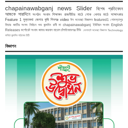
chapainawabganj news
Slider
বিশেষ প্রতিবেদন
আজকে সারাদিনে
সংগঠন সংবাদ
শিক্ষাঙ্গন
রাজনীতির মাঠে
শোক
খেলার মাঠে
সাক্ষাৎকার
Feature 1
মুক্তকথা
জেলার কৃষি
শিবগঞ্জ
video
ঈদ শুভেচ্ছা বিজ্ঞাপন
featured1
গোমস্তাপুর
ফিচার
জাতীয় সংসদ নির্বাচন
শুভ জন্মদিন রানী মা
chapainawabganj
ইউনিয়ন সংবাদ
English
Releases
কর্পোরেট সংবাদ
জাফর জয়নাল
নাচোল
চাঁপাইনবাবগঞ্জ টিভি
ভোলাহাট
শুভেচ্ছা বিজ্ঞাপন
Technology
কবিতা
জন্মদিন
পাঠকের চিঠি
বিজ্ঞাপন