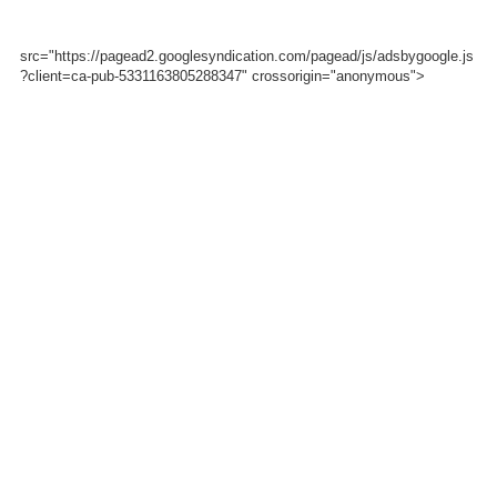
src="https://pagead2.googlesyndication.com/pagead/js/adsbygoogle.js
?client=ca-pub-5331163805288347" crossorigin="anonymous">