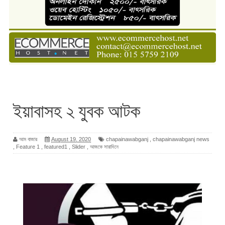
ইয়াবাসহ ২ যুবক আটক
আম বাজার
August 19, 2020
chapainawabganj
,
chapainawabganj news
,
Feature 1
,
featured1
,
Slider
,
আজকে সারাদিনে