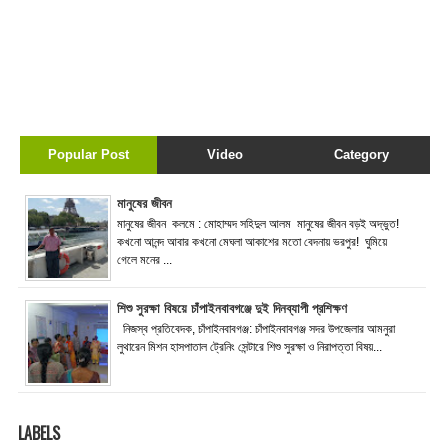
Popular Post
Video
Category
মানুষের জীবন
মানুষের জীবন কলমে : মোহাম্মদ সহিদুল আলম মানুষের জীবন বড়ই অদ্ভুত!
কখনো আনন্দ আবার কখনো মেঘলা আকাশের মতো বেদনায় ভরপুর! ঘুমিয়ে
গেলে মনের ...
শিশু সুরক্ষা বিষয়ে চাঁপাইনবাবগঞ্জে দুই দিনব্যাপী প্রশিক্ষণ
নিজস্ব প্রতিবেদক, চাঁপাইনবাবগঞ্জ: চাঁপাইনবাবগঞ্জ সদর উপজেলার আমনুরা
লুথারেন মিশন হাসপাতাল ট্রেনিং সেন্টারে শিশু সুরক্ষা ও নিরাপত্তা বিষয়...
LABELS