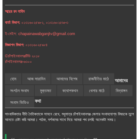
আব্দুর রব নাহিদ
বার্তা বিভাগ:
০১৩১৬০২৫৯৮২, ০১৩১৬০২৫৯৮৩
ই-মেইল: chapainawabganjtv@gmail.com
বিজ্ঞাপন বিভাগ:
০১৩১৬০২৫৯৮৪
©চাঁপাইনবাবগঞ্জটিভি ২০১৮
চাঁপাইনবাবগঞ্জ-৬৩০০
হোম
আজ সারাদিন
আমাদের বিশেষ
রাজনীতির মাঠে
আমাদের
সংগঠন সংবাদ
মুক্তমত
কথোপকথন
খেলার মাঠে
বিদ্যাঙ্গন
কথা
সংবাদ ভিডিও
সাংবাদিকতার নীতি নৈতিকতাকে সামনে রেখে, শুধুমাত্র চাঁপাইনবাবগঞ্জ জেলার সংবাদযোগ্য বিষয়কে তুলে
আনতে চেষ্টা করি আমরা। পাঠক, দর্শকদের সাথে নিয়ে আমরা পথ চলছি অনেকটা সময়।