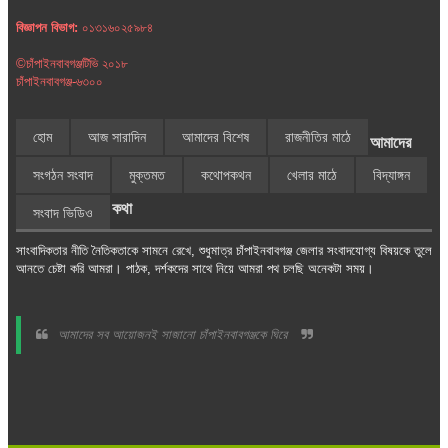
বিজ্ঞাপন বিভাগ:
০১৩১৬০২৫৯৮৪
©চাঁপাইনবাবগঞ্জটিভি ২০১৮
চাঁপাইনবাবগঞ্জ-৬৩০০
হোম
আজ সারাদিন
আমাদের বিশেষ
রাজনীতির মাঠে
আমাদের
সংগঠন সংবাদ
মুক্তমত
কথোপকথন
খেলার মাঠে
বিদ্যাঙ্গন
কথা
সংবাদ ভিডিও
সাংবাদিকতার নীতি নৈতিকতাকে সামনে রেখে, শুধুমাত্র চাঁপাইনবাবগঞ্জ জেলার সংবাদযোগ্য বিষয়কে তুলে
আনতে চেষ্টা করি আমরা। পাঠক, দর্শকদের সাথে নিয়ে আমরা পথ চলছি অনেকটা সময়।
আমাদের সব আয়োজনই সাজানো চাঁপাইনবাবগঞ্জকে ঘিরে