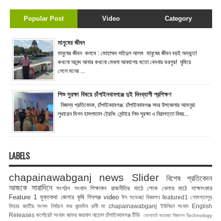
Popular Post
Video
Category
মানুষের জীবন
মানুষের জীবন কলমে : মোহাম্মদ সহিদুল আলম মানুষের জীবন বড়ই অদ্ভুত!
কখনো আনন্দ আবার কখনো মেঘলা আকাশের মতো বেদনায় ভরপুর! ঘুমিয়ে
গেলে মনের ...
শিশু সুরক্ষা বিষয়ে চাঁপাইনবাবগঞ্জে দুই দিনব্যাপী প্রশিক্ষণ
নিজস্ব প্রতিবেদক, চাঁপাইনবাবগঞ্জ: চাঁপাইনবাবগঞ্জ সদর উপজেলার আমনুরা
লুথারেন মিশন হাসপাতাল ট্রেনিং সেন্টারে শিশু সুরক্ষা ও নিরাপত্তা বিষয়...
LABELS
chapainawabganj news
Slider
বিশেষ প্রতিবেদন
আজকে সারাদিনে
সংগঠন সংবাদ
শিক্ষাঙ্গন
রাজনীতির মাঠে
শোক
খেলার মাঠে
সাক্ষাৎকার
Feature 1
মুক্তকথা
জেলার কৃষি
শিবগঞ্জ
video
ঈদ শুভেচ্ছা বিজ্ঞাপন
featured1
গোমস্তাপুর
ফিচার
জাতীয় সংসদ নির্বাচন
শুভ জন্মদিন রানী মা
chapainawabganj
ইউনিয়ন সংবাদ
English
Releases
কর্পোরেট সংবাদ
জাফর জয়নাল
নাচোল
চাঁপাইনবাবগঞ্জ টিভি
ভোলাহাট
শুভেচ্ছা বিজ্ঞাপন
Technology