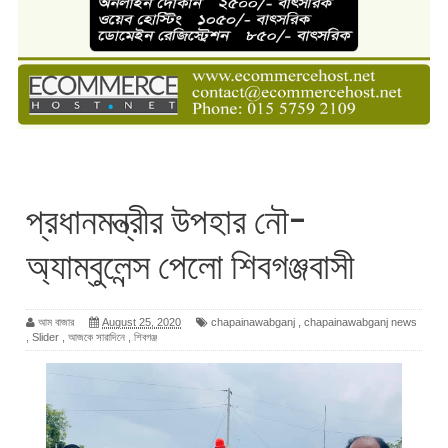
প্রধানমন্ত্রীর উপহার নৌ-
অ্যাম্বুলেন্স পেলো শিবগঞ্জবাসী
আম বাজার
August 25, 2020
chapainawabganj
,
chapainawabganj news
,
Slider
,
আজকে সারাদিনে
,
শিবগঞ্জ