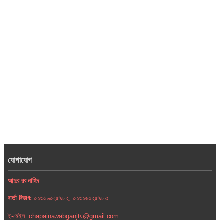
যোগাযোগ
আব্দুর রব নাহিদ
বার্তা বিভাগ:
০১৩১৬০২৫৯৮২, ০১৩১৬০২৫৯৮৩
ই-মেইল: chapainawabganjtv@gmail.com