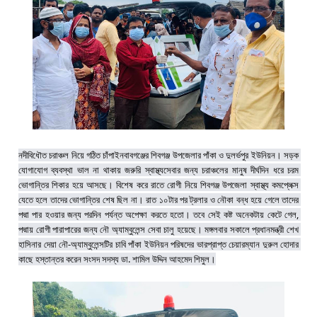
নদীবিধৌত চরাঞ্চল নিয়ে গঠিত চাঁপাইনবাবগঞ্জের শিবগঞ্জ উপজেলার পাঁকা ও দুলর্ভপুর ইউনিয়ন। সড়ক 
যোগাযোগ ব্যবস্থা ভাল না থাকায় জরুরি স্বাস্থ্যসেবার জন্য চরাঞ্চলের মানুষ দীর্ঘদিন ধরে চরম 
ভোগান্তির শিকার হয়ে আসছে। বিশেষ করে রাতে রোগী নিয়ে শিবগঞ্জ উপজেলা স্বাস্থ্য কমপ্লেক্স 
যেতে হলে তাদের ভোগান্তির শেষ ছিল না। রাত ১০টার পর ট্রলার ও নৌকা বন্ধ হয়ে গেলে তাদের 
পদ্মা পার হওয়ার জন্য পরদিন পর্যন্ত অপেক্ষা করতে হতো। তবে সেই কষ্ট অনেকটায় কেটে গেল, 
পদ্মায় রোগী পারাপারের জন্য নৌ অ্যাম্বুলেন্স সেবা চালু হয়েছে। মঙ্গলবার সকালে প্রধানমন্ত্রী শেখ 
হাসিনার দেয়া নৌ-অ্যাম্বুলেন্সটির চাবি পাঁকা ইউনিয়ন পরিষদের ভারপ্রাপ্ত চেয়ারম্যান দুরুল হোদার 
কাছে হস্তান্তর করেন সংসদ সদস্য ডা. শামিল উদ্দিন আহমেদ শিমুল।