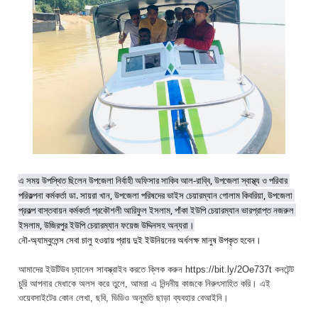
এ সময় উপস্থিত ছিলেন উপজেলা নির্বাহী অফিসার সাকিব আল-রাব্বি, উপজেলা স্বাস্থ্য ও পরিবার 
পরিকল্পনা কর্মকর্তা ডা. সায়রা খান, উপজেলা পরিষদের ভাইস চেয়ারম্যান গোলাম কিবরিয়া, উপজেলা 
প্রকল্প বাস্তবায়ন কর্মকর্তা প্রকৌশলী আরিফুল ইসলাম, পাঁকা ইউপি চেয়ারম্যান ভারপ্রাপ্ত নজরুল 
নৌ-অ্যাম্বুলেন্স সেবা চালু হওয়ায় প্রায় দুই ইউনিয়নের অর্ধলক্ষ মানুষ উপকৃত হবেন।
আমাদের ইউটিউব চ্যানেল সাবস্ক্রাইব করতে ক্লিক করুন https://bit.ly/2Oe737t কনটেন্ট
চুরি আপনার মেধাকে অলস করে তুলে, আমরা এ নিন্দনীয় কাজকে নিরুৎসাহিত করি। এই
ওয়েবসাইটের কোন লেখা, ছবি, ভিডিও অনুমতি ছাড়া ব্যবহার বেআইনি।