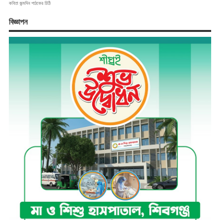
কবিতা
জন্মদিন
পাঠকের চিঠি
বিজ্ঞাপন