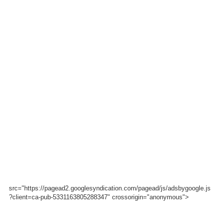
src="https://pagead2.googlesyndication.com/pagead/js/adsbygoogle.js
?client=ca-pub-5331163805288347" crossorigin="anonymous">