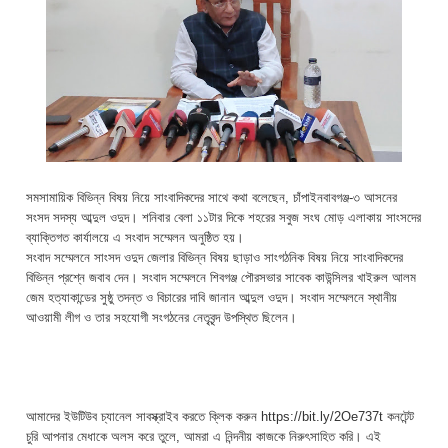
সমসামায়িক বিভিন্ন বিষয় নিয়ে সাংবাদিকদের সাথে কথা বলেছেন, চাঁপাইনবাবগঞ্জ-৩ আসনের
সংসদ সদস্য আব্দুল ওদুদ। শনিবার বেলা ১১টার দিকে শহরের সবুজ সংঘ মোড় এলাকায় সাংসদের
ব্যাক্তিগত কার্যালয়ে এ সংবাদ সম্মেলন অনুষ্ঠিত হয়।
সংবাদ সম্মেলনে সাংসদ ওদুদ জেলার বিভিন্ন বিষয় ছাড়াও সাংগঠনিক বিষয় নিয়ে সাংবাদিকদের
বিভিন্ন প্রশ্নে জবাব দেন। সংবাদ সম্মেলনে শিবগঞ্জ পৌরসভার সাবেক কাউন্সিলর খাইরুল আলম
জেম হত্যাকান্ডের সুষ্ঠু তদন্ত ও বিচারের দাবি জানান আব্দুল ওদুদ। সংবাদ সম্মেলনে স্থানীয়
আওয়ামী লীগ ও তার সহযোগী সংগঠনের নেতৃবৃন্দ উপস্থিত ছিলেন।
আমাদের ইউটিউব চ্যানেল সাবস্ক্রাইব করতে ক্লিক করুন https://bit.ly/2Oe737t কনটেন্ট
চুরি আপনার মেধাকে অলস করে তুলে, আমরা এ নিন্দনীয় কাজকে নিরুৎসাহিত করি। এই