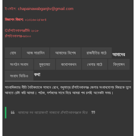
ই-মেইল: chapainawabganjtv@gmail.com
বিজ্ঞাপন বিভাগ:
০১৩১৬০২৫৯৮৪
©চাঁপাইনবাবগঞ্জটিভি ২০১৮
চাঁপাইনবাবগঞ্জ-৬৩০০
হোম
আজ সারাদিন
আমাদের বিশেষ
রাজনীতির মাঠে
আমাদের
সংগঠন সংবাদ
মুক্তমত
কথোপকথন
খেলার মাঠে
বিদ্যাঙ্গন
কথা
সংবাদ ভিডিও
সাংবাদিকতার নীতি নৈতিকতাকে সামনে রেখে, শুধুমাত্র চাঁপাইনবাবগঞ্জ জেলার সংবাদযোগ্য বিষয়কে তুলে
আনতে চেষ্টা করি আমরা। পাঠক, দর্শকদের সাথে নিয়ে আমরা পথ চলছি অনেকটা সময়।
আমাদের সব আয়োজনই সাজানো চাঁপাইনবাবগঞ্জকে ঘিরে