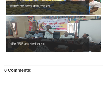
কানসাটে চাঙ্গা আমের বাজার,মোড় ঘুরে...
ঝিলিম ইউনিয়নের বাজেট ঘোষনা
0 Comments: