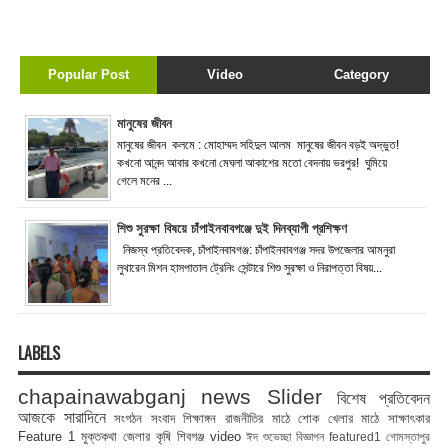
Popular Post
Video
Category
মানুষের জীবন
মানুষের জীবন কলমে : মোহাম্মদ সহিদুল আলম মানুষের জীবন বড়ই অদ্ভুত!
কখনো আনন্দ আবার কখনো মেঘলা আকাশের মতো বেদনায় ভরপুর! ঘুমিয়ে
গেলে মনের ...
শিশু সুরক্ষা বিষয়ে চাঁপাইনবাবগঞ্জে দুই দিনব্যাপী প্রশিক্ষণ
নিজস্ব প্রতিবেদক, চাঁপাইনবাবগঞ্জ: চাঁপাইনবাবগঞ্জ সদর উপজেলার আমনুরা
লুথারেন মিশন হাসপাতাল ট্রেনিং সেন্টারে শিশু সুরক্ষা ও নিরাপত্তা বিষয়...
LABELS
chapainawabganj news
Slider
বিশেষ প্রতিবেদন
আজকে সারাদিনে
সংগঠন সংবাদ
শিক্ষাঙ্গন
রাজনীতির মাঠে
শোক
খেলার মাঠে
সাক্ষাৎকার
Feature 1
মুক্তকথা
জেলার কৃষি
শিবগঞ্জ
video
ঈদ শুভেচ্ছা বিজ্ঞাপন
featured1
গোমস্তাপুর