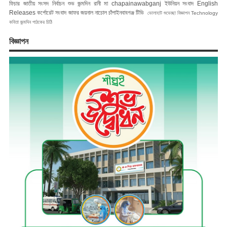
ফিচার
জাতীয় সংসদ নির্বাচন
শুভ জন্মদিন রানী মা
chapainawabganj
ইউনিয়ন সংবাদ
English
Releases
কর্পোরেট সংবাদ
জাফর জয়নাল
নাচোল
চাঁপাইনবাবগঞ্জ টিভি
ভোলাহাট
শুভেচ্ছা বিজ্ঞাপন
Technology
কবিতা
জন্মদিন
পাঠকের চিঠি
বিজ্ঞাপন