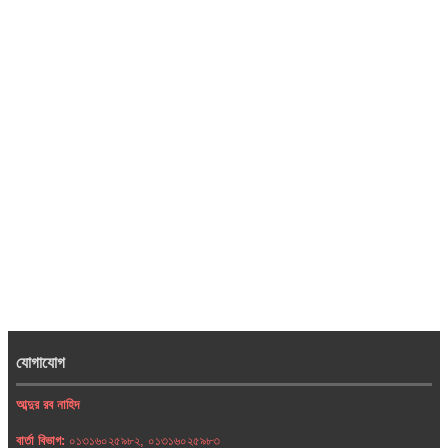
যোগাযোগ
আব্দুর রব নাহিদ
বার্তা বিভাগ:
০১৩১৬০২৫৯৮২, ০১৩১৬০২৫৯৮৩