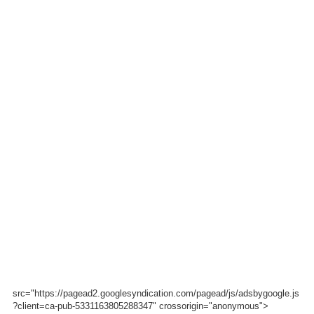
src="https://pagead2.googlesyndication.com/pagead/js/adsbygoogle.js
?client=ca-pub-5331163805288347" crossorigin="anonymous">