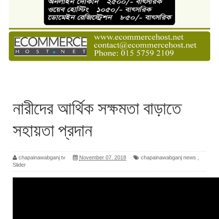
নারীদের আর্থিক সক্ষমতা বাড়াতে
সহায়তা প্রদান
chapainawabganj tv
November 07, 2018
chapainawabganj news
,
Slider