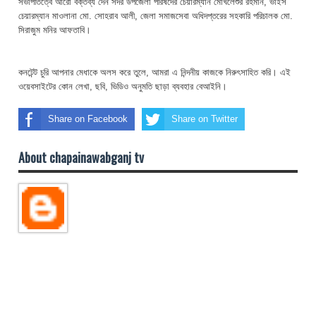
সভাপতিত্বে আরো বক্তব্য দেন সদর উপজেলা পরিষদের চেয়ারম্যান মোখলেশুর রহমান, ভাইস
চেয়ারম্যান মাওলানা মো. সোহরাব আলী, জেলা সমাজসেবা অধিদপ্তরের সহকারি পরিচালক মো.
সিরাজুম মনির আফতাবি।
কনটেন্ট চুরি আপনার মেধাকে অলস করে তুলে, আমরা এ নিন্দনীয় কাজকে নিরুৎসাহিত করি। এই
ওয়েবসাইটের কোন লেখা, ছবি, ভিডিও অনুমতি ছাড়া ব্যবহার বেআইনি।
Share on Facebook
Share on Twitter
About chapainawabganj tv