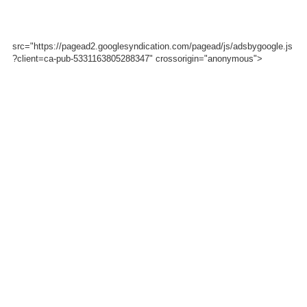
src="https://pagead2.googlesyndication.com/pagead/js/adsbygoogle.js
?client=ca-pub-5331163805288347" crossorigin="anonymous">