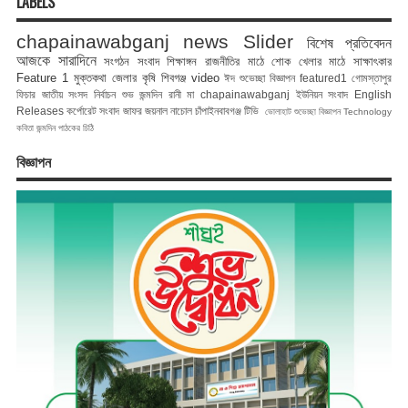
LABELS
chapainawabganj news
Slider
বিশেষ প্রতিবেদন
আজকে সারাদিনে
সংগঠন সংবাদ
শিক্ষাঙ্গন
রাজনীতির মাঠে
শোক
খেলার মাঠে
সাক্ষাৎকার
Feature 1
মুক্তকথা
জেলার কৃষি
শিবগঞ্জ
video
ঈদ শুভেচ্ছা বিজ্ঞাপন
featured1
গোমস্তাপুর
ফিচার
জাতীয় সংসদ নির্বাচন
শুভ জন্মদিন রানী মা
chapainawabganj
ইউনিয়ন সংবাদ
English
Releases
কর্পোরেট সংবাদ
জাফর জয়নাল
নাচোল
চাঁপাইনবাবগঞ্জ টিভি
ভোলাহাট
শুভেচ্ছা বিজ্ঞাপন
Technology
কবিতা
জন্মদিন
পাঠকের চিঠি
বিজ্ঞাপন