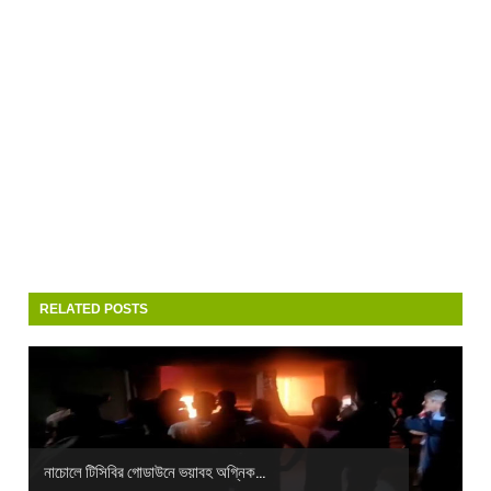
RELATED POSTS
নাচোলে টিসিবির গোডাউনে ভয়াবহ অগ্নিক...