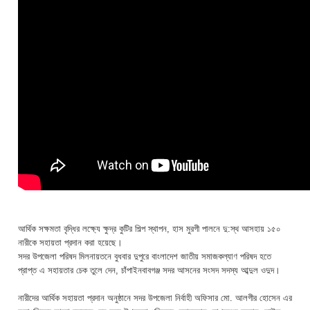
আর্থিক সক্ষমতা বৃদ্ধির লক্ষ্যে ক্ষুদ্র কুটির শিল্প স্থাপন, হাস মুরগী পালনে দু:স্থ আসহায় ১৫০
নারীকে সহায়তা প্রদান করা হয়েছে।
সদর উপজেলা পরিষদ মিলনায়তনে বুধবার দুপুরে বাংলাদেশ জাতীয় সমাজকল্যাণ পরিষদ হতে
প্রাপ্ত এ সহায়তার চেক তুলে দেন, চাঁপাইনবাবগঞ্জ সদর আসনের সংসদ সদস্য আব্দুল ওদুদ।
নারীদের আর্থিক সহায়তা প্রদান অনুষ্ঠানে সদর উপজেলা নির্বাহী অফিসার মো. আলগীর হোসেন এর