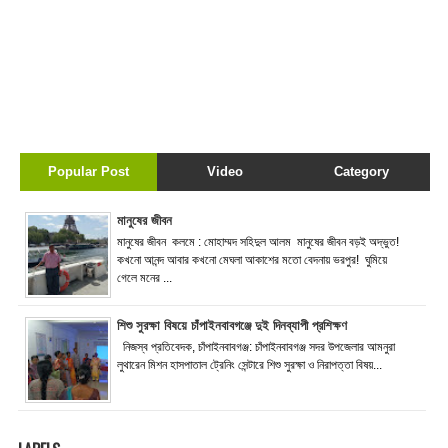
Popular Post
Video
Category
মানুষের জীবন
মানুষের জীবন কলমে : মোহাম্মদ সহিদুল আলম মানুষের জীবন বড়ই অদ্ভুত!
কখনো আনন্দ আবার কখনো মেঘলা আকাশের মতো বেদনায় ভরপুর! ঘুমিয়ে
গেলে মনের ...
শিশু সুরক্ষা বিষয়ে চাঁপাইনবাবগঞ্জে দুই দিনব্যাপী প্রশিক্ষণ
নিজস্ব প্রতিবেদক, চাঁপাইনবাবগঞ্জ: চাঁপাইনবাবগঞ্জ সদর উপজেলার আমনুরা
লুথারেন মিশন হাসপাতাল ট্রেনিং সেন্টারে শিশু সুরক্ষা ও নিরাপত্তা বিষয়...