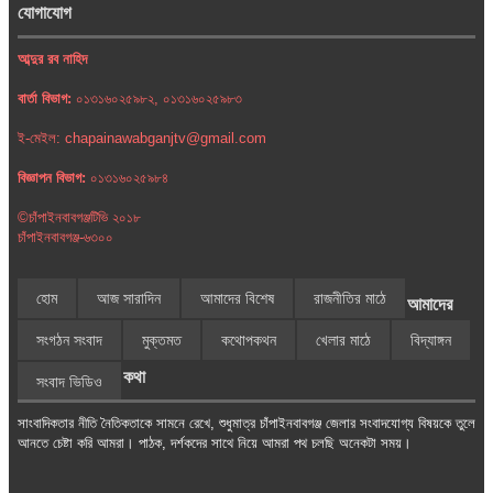
যোগাযোগ
আব্দুর রব নাহিদ
বার্তা বিভাগ:
০১৩১৬০২৫৯৮২, ০১৩১৬০২৫৯৮৩
ই-মেইল: chapainawabganjtv@gmail.com
বিজ্ঞাপন বিভাগ:
০১৩১৬০২৫৯৮৪
©চাঁপাইনবাবগঞ্জটিভি ২০১৮
চাঁপাইনবাবগঞ্জ-৬৩০০
হোম
আজ সারাদিন
আমাদের বিশেষ
রাজনীতির মাঠে
আমাদের
সংগঠন সংবাদ
মুক্তমত
কথোপকথন
খেলার মাঠে
বিদ্যাঙ্গন
কথা
সংবাদ ভিডিও
সাংবাদিকতার নীতি নৈতিকতাকে সামনে রেখে, শুধুমাত্র চাঁপাইনবাবগঞ্জ জেলার সংবাদযোগ্য বিষয়কে তুলে
আনতে চেষ্টা করি আমরা। পাঠক, দর্শকদের সাথে নিয়ে আমরা পথ চলছি অনেকটা সময়।