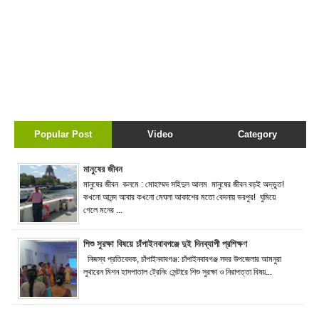
Popular Post
Video
Category
মানুষের জীবন
মানুষের জীবন কলমে : মোহাম্মদ সহিদুল আলম মানুষের জীবন বড়ই অদ্ভুত!
কখনো আনন্দ আবার কখনো মেঘলা আকাশের মতো বেদনায় ভরপুর! ঘুমিয়ে
গেলে মনের ...
শিশু সুরক্ষা বিষয়ে চাঁপাইনবাবগঞ্জে দুই দিনব্যাপী প্রশিক্ষণ
নিজস্ব প্রতিবেদক, চাঁপাইনবাবগঞ্জ: চাঁপাইনবাবগঞ্জ সদর উপজেলার আমনুরা
লুথারেন মিশন হাসপাতাল ট্রেনিং সেন্টারে শিশু সুরক্ষা ও নিরাপত্তা বিষয়...