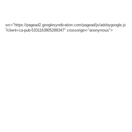
src="https://pagead2.googlesyndication.com/pagead/js/adsbygoogle.js
?client=ca-pub-5331163805288347" crossorigin="anonymous">