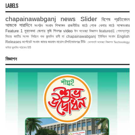
LABELS
chapainawabganj news
Slider
বিশেষ প্রতিবেদন
আজকে সারাদিনে
সংগঠন সংবাদ
শিক্ষাঙ্গন
রাজনীতির মাঠে
শোক
খেলার মাঠে
সাক্ষাৎকার
Feature 1
মুক্তকথা
জেলার কৃষি
শিবগঞ্জ
video
ঈদ শুভেচ্ছা বিজ্ঞাপন
featured1
গোমস্তাপুর
ফিচার
জাতীয় সংসদ নির্বাচন
শুভ জন্মদিন রানী মা
chapainawabganj
ইউনিয়ন সংবাদ
English
Releases
কর্পোরেট সংবাদ
জাফর জয়নাল
নাচোল
চাঁপাইনবাবগঞ্জ টিভি
ভোলাহাট
শুভেচ্ছা বিজ্ঞাপন
Technology
কবিতা
জন্মদিন
পাঠকের চিঠি
বিজ্ঞাপন