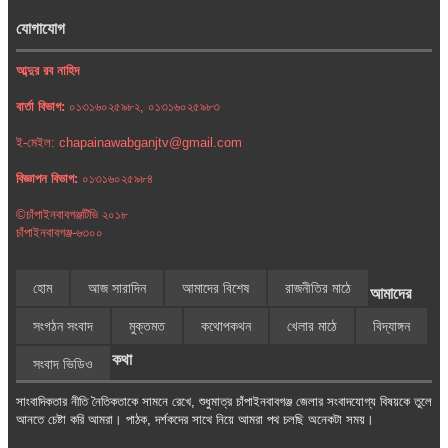
যোগাযোগ
আব্দুর রব নাহিদ
বার্তা বিভাগ:
০১৩১৬০২৫৯৮২, ০১৩১৬০২৫৯৮৩
ই-মেইল: chapainawabganjtv@gmail.com
বিজ্ঞাপন বিভাগ:
০১৩১৬০২৫৯৮৪
©চাঁপাইনবাবগঞ্জটিভি ২০১৮
চাঁপাইনবাবগঞ্জ-৬৩০০
হোম
আজ সারাদিন
আমাদের বিশেষ
রাজনীতির মাঠে
আমাদের
সংগঠন সংবাদ
মুক্তমত
কথোপকথন
খেলার মাঠে
বিদ্যাঙ্গন
কথা
সংবাদ ভিডিও
সাংবাদিকতার নীতি নৈতিকতাকে সামনে রেখে, শুধুমাত্র চাঁপাইনবাবগঞ্জ জেলার সংবাদযোগ্য বিষয়কে তুলে
আনতে চেষ্টা করি আমরা। পাঠক, দর্শকদের সাথে নিয়ে আমরা পথ চলছি অনেকটা সময়।