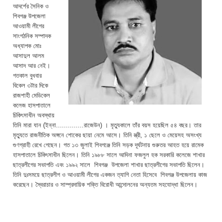
আদর্শের সৈনিক ও
শিবগঞ্জ উপজেলা
আওয়ামী লীগের
সাংগঠনিক সম্পাদক
অধ্যাপক মোঃ
আসাদুল আলম
আসাদ আর নেই।
গতকাল বুধবার
বিকেল ৩টার দিকে
রাজশাহী মেডিকেল
কলেজ হাসপাতালে
চিকিৎসাধীন অবস্থায়
তিনি মারা যান (ইন্না..............রাজেউন) । মৃত্যুকালে তাঁর বয়স হয়েছিল ৫৪ বছর। তার
মৃত্যুতে রাজনীতিক অঙ্গনে শোকের ছায়া নেমে আসে। তিনি স্ত্রী, ১ ছেলে ও মেয়েসহ অসংখ্য
গুণগ্রাহী রেখে গেছেন। গত ১৩ জুলাই শিবগঞ্জে তিনি সড়ক দূর্ঘটনায় গুরুতর আহত হয়ে রামেক
হাসপাতালে চিকিৎসাধীন ছিলেন। তিনি ১৯৮৮ সালে আদিনা ফজলুল হক সরকারি কলেজে শাখার
ছাত্রলীগের সভাপতি এবং ১৯৯২ সালে শিবগঞ্জ উপজেলা শাখার ছাত্রলীগের সভাপতি ছিলেন।
তিনি দুঃসময়ে ছাত্রলীগ ও আওয়ামী লীগের একজন ত্যাগি নেতা হিসেবে শিবগঞ্জ উপজেলায় কাজ
করেছেন। স্বৈরাচার ও সাম্প্রদায়িক শক্তি বিরোধী আন্দোলনের অন্যতম সহযোদ্ধা ছিলেন।