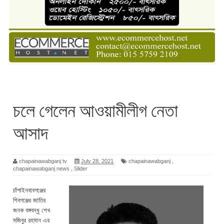
চলে গেলেন আওয়ামীলীগ নেতা
আসাদ
chapainawabganj tv
July 28, 2021
chapainawabganj
,
chapainawabganj news
,
Slider
চাঁপাইনবাবগঞ্জের
শিবগঞ্জের জাতির
জনক বঙ্গবন্ধু শেখ
মজিবুর রহমান এর