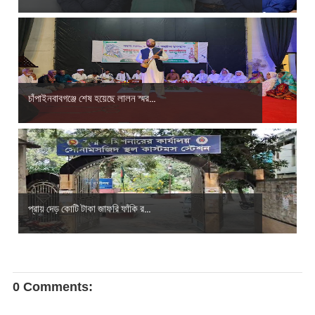
চাঁপাইনবাবগঞ্জে শেষ হয়েছে লালন স্মর...
প্রায় দেড় কোটি টাকা জাফরি ফাঁকি র...
0 Comments: