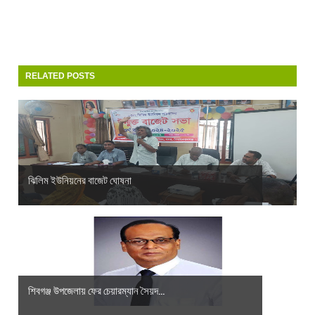
RELATED POSTS
ঝিলিম ইউনিয়নের বাজেট ঘোষনা
শিবগঞ্জ উপজেলায় ফের চেয়ারম্যান সৈয়দ...