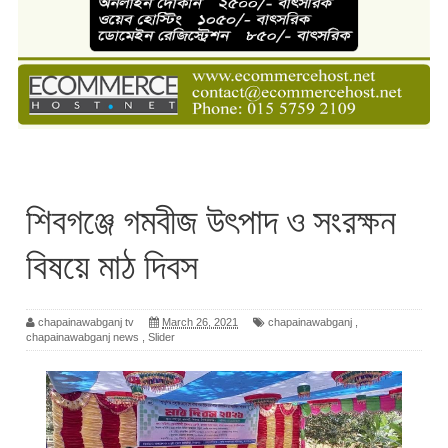
শিবগঞ্জে গমবীজ উৎপাদ ও সংরক্ষন
বিষয়ে মাঠ দিবস
chapainawabganj tv
March 26, 2021
chapainawabganj
,
chapainawabganj news
,
Slider