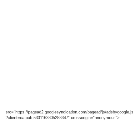
src="https://pagead2.googlesyndication.com/pagead/js/adsbygoogle.js
?client=ca-pub-5331163805288347" crossorigin="anonymous">