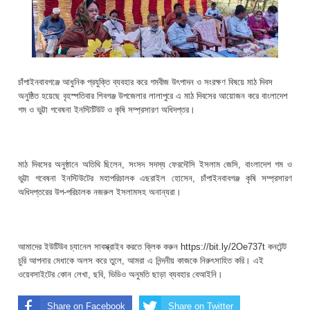
চাঁপাইনবাবগঞ্জে আধুনিক প্রযুক্তি ব্যবহার করে গমবীজ উৎপাদন ও সংরক্ষণ বিষয়ে মাঠ দিবস
অনুষ্ঠিত হয়েছে বৃহস্পতিবার শিবগঞ্জ উপজেলার লালাপুরে এ মাঠ দিবসের আয়োজন করে বাংলাদেশ
গম ও ভুট্টা গবেষনা ইনস্টিটিউট ও কৃষি সম্প্রসারণ অধিদপ্তর।
মাঠ দিবসের অনুষ্ঠানে অতিথি ছিলেন, সংসদ সদস্য ফেরদৌসি ইসলাম জেসি, বাংলাদেশ গম ও
ভুট্টা গবেষনা ইনস্টিউটের মহাপরিচালক এছরাইল হোসেন, চাঁপাইনবাবগঞ্জ কৃষি সম্প্রসারণ
অধিদপ্তরের উপ-পরিচালক নজরুল ইসলামসহ অনান্যরা।
আমাদের ইউটিউব চ্যানেল সাবস্ক্রাইব করতে ক্লিক করুন https://bit.ly/2Oe737t কনটেন্ট
চুরি আপনার মেধাকে অলস করে তুলে, আমরা এ নিন্দনীয় কাজকে নিরুৎসাহিত করি। এই
ওয়েবসাইটের কোন লেখা, ছবি, ভিডিও অনুমতি ছাড়া ব্যবহার বেআইনি।
Share on Facebook
Share on Twitter