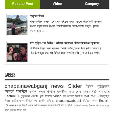
Popular Post
Video
Category
মানুষের জীবন
মানুষের জীবন কলমে : মোহাম্মদ সহিদুল আলম মানুষের জীবন বড়ই অদ্ভুত!
কখনো আনন্দ আবার কখনো মেঘলা আকাশের মতো বেদনায় ভরপুর! ঘুমিয়ে
গেলে মনের ...
ঈদে মুক্তি পেল নির্বাক : অভিনয় করেছেন চাঁপাইনবাবগঞ্জের জুবায়ের
চাঁপাইনবাবগঞ্জের ছেলে জুবায়ের অভিনিত নাটক, নির্বাক ঈদে মুক্তি পেয়েছে।
নাটকটিতে জুবায়েরের সহ শিল্পীরা হলেন তাসনিয়া ফারিন, মনিরা মিঠু ও সায়েদ ...
LABELS
chapainawabganj news
Slider
বিশেষ প্রতিবেদন
আজকে সারাদিনে
সংগঠন সংবাদ
শিক্ষাঙ্গন
রাজনীতির মাঠে
শোক
খেলার মাঠে
সাক্ষাৎকার
Feature 1
মুক্তকথা
জেলার কৃষি
শিবগঞ্জ
video
ঈদ শুভেচ্ছা বিজ্ঞাপন
featured1
গোমস্তাপুর
ফিচার
জাতীয় সংসদ নির্বাচন
শুভ জন্মদিন রানী মা
chapainawabganj
ইউনিয়ন সংবাদ
English
Releases
কর্পোরেট সংবাদ
জাফর জয়নাল
নাচোল
চাঁপাইনবাবগঞ্জ টিভি
ভোলাহাট
শুভেচ্ছা বিজ্ঞাপন
Technology
কবিতা
জন্মদিন
পাঠকের চিঠি