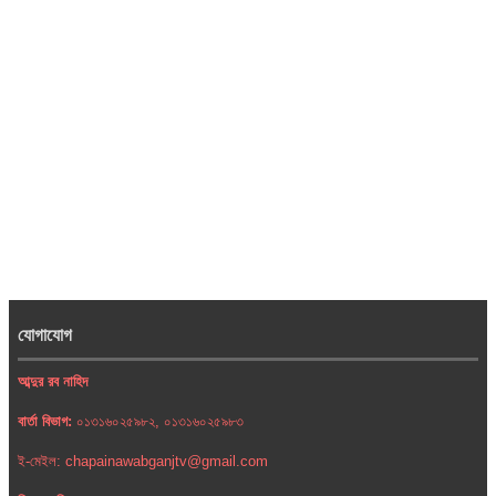
যোগাযোগ
আব্দুর রব নাহিদ
বার্তা বিভাগ:
০১৩১৬০২৫৯৮২, ০১৩১৬০২৫৯৮৩
ই-মেইল: chapainawabganjtv@gmail.com