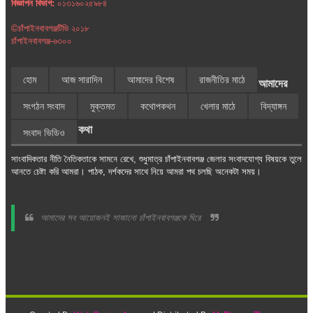
বিজ্ঞাপন বিভাগ:
০১৩১৬০২৫৯৮৪
©চাঁপাইনবাবগঞ্জটিভি ২০১৮
চাঁপাইনবাবগঞ্জ-৬৩০০
হোম
আজ সারাদিন
আমাদের বিশেষ
রাজনীতির মাঠে
আমাদের
সংগঠন সংবাদ
মুক্তমত
কথোপকথন
খেলার মাঠে
বিদ্যাঙ্গন
কথা
সংবাদ ভিডিও
সাংবাদিকতার নীতি নৈতিকতাকে সামনে রেখে, শুধুমাত্র চাঁপাইনবাবগঞ্জ জেলার সংবাদযোগ্য বিষয়কে তুলে
আনতে চেষ্টা করি আমরা। পাঠক, দর্শকদের সাথে নিয়ে আমরা পথ চলছি অনেকটা সময়।
আমাদের সব আয়োজনই সাজানো চাঁপাইনবাবগঞ্জকে ঘিরে