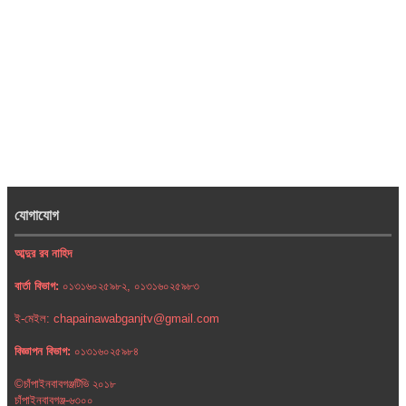
যোগাযোগ
আব্দুর রব নাহিদ
বার্তা বিভাগ:
০১৩১৬০২৫৯৮২, ০১৩১৬০২৫৯৮৩
ই-মেইল: chapainawabganjtv@gmail.com
বিজ্ঞাপন বিভাগ:
০১৩১৬০২৫৯৮৪
©চাঁপাইনবাবগঞ্জটিভি ২০১৮
চাঁপাইনবাবগঞ্জ-৬৩০০