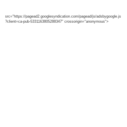
src="https://pagead2.googlesyndication.com/pagead/js/adsbygoogle.js
?client=ca-pub-5331163805288347" crossorigin="anonymous">