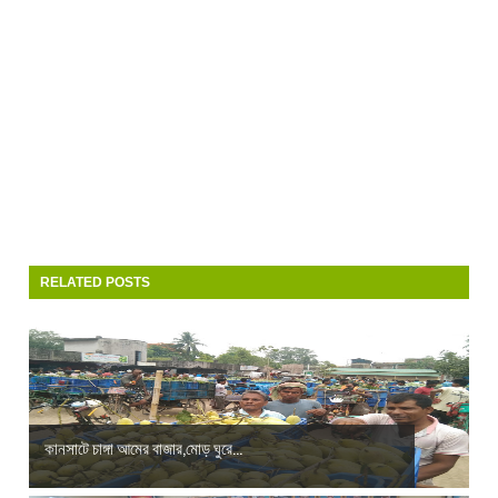
RELATED POSTS
কানসাটে চাঙ্গা আমের বাজার,মোড় ঘুরে...