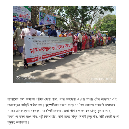
বাংলাদেশ পূজা উদযাপন পরিষদ জেলা শাখা, সদর উপজেলা ও পৌর শাখার যৌথ উদ্যোগে এই
মানববন্ধন কর্মসূচি পালিত হয়। বৃহস্পতিবার সকাল সাড়ে ১০ টায় নবাবগঞ্জ সরকারি কলেজের
সামনে মানববন্ধনে বক্তব্য দেন চাঁপাইনববগঞ্জ জেলা শাখার আহবায়ক ডাবলু কুমার ঘোষ,
অধ্যাপক কনক রঞ্জন দাস, শ্রী দিলিপ রায়, সাদা মনের মানুষ কানাই চন্দ্র দাস, নারী নেত্রী কল্পনা
মূর্মুসহ অনান্যরা।