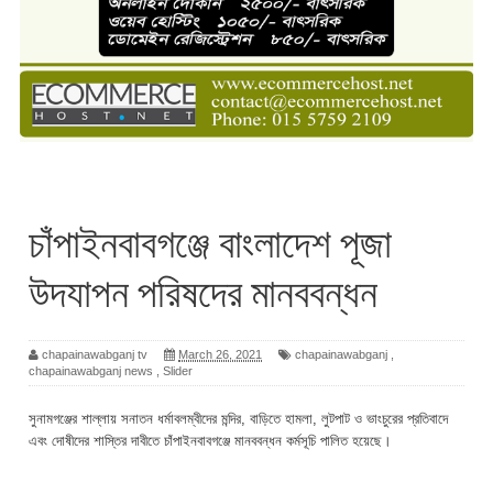
চাঁপাইনবাবগঞ্জে বাংলাদেশ পূজা
উদযাপন পরিষদের মানববন্ধন
chapainawabganj tv
March 26, 2021
chapainawabganj
,
chapainawabganj news
,
Slider
সুনামগঞ্জের শাল্লায় সনাতন ধর্মাবলম্বীদের মন্দির, বাড়িতে হামলা, লুটপাট ও ভাংচুরের প্রতিবাদে
এবং দোষীদের শাস্তির দাবীতে চাঁপাইনবাবগঞ্জে মানববন্ধন কর্মসূচি পালিত হয়েছে।