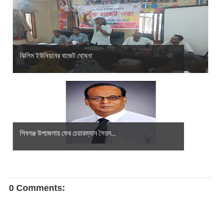
ঝিলিম ইউনিয়নের বাজেট ঘোষনা
শিবগঞ্জ উপজেলায় ফের চেয়ারম্যান সৈয়দ...
0 Comments: