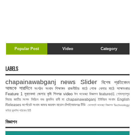
Popular Post
Video
Category
LABELS
chapainawabganj news
Slider
বিশেষ প্রতিবেদন
আজকে সারাদিনে
সংগঠন সংবাদ
শিক্ষাঙ্গন
রাজনীতির মাঠে
শোক
খেলার মাঠে
সাক্ষাৎকার
Feature 1
মুক্তকথা
জেলার কৃষি
শিবগঞ্জ
video
ঈদ শুভেচ্ছা বিজ্ঞাপন
featured1
গোমস্তাপুর
ফিচার
জাতীয় সংসদ নির্বাচন
শুভ জন্মদিন রানী মা
chapainawabganj
ইউনিয়ন সংবাদ
English
Releases
কর্পোরেট সংবাদ
জাফর জয়নাল
নাচোল
চাঁপাইনবাবগঞ্জ টিভি
ভোলাহাট
শুভেচ্ছা বিজ্ঞাপন
Technology
কবিতা
জন্মদিন
পাঠকের চিঠি
বিজ্ঞাপন