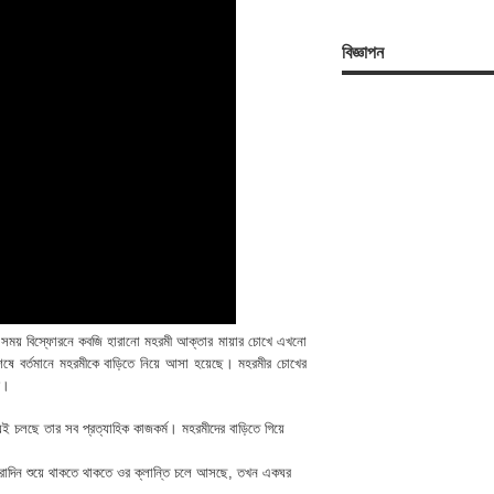
বিজ্ঞাপন
ার সময় বিস্ফোরনে কবজি হারানো মহরমী আক্তার মায়ার চোখে এখনো
 শেষে বর্তমানে মহরমীকে বাড়িতে নিয়ে আসা হয়েছে। মহরমীর চোখের
ি।
 চলছে তার সব প্রত্যাহিক কাজকর্ম। মহরমীদের বাড়িতে গিয়ে
সারাদিন শুয়ে থাকতে থাকতে ওর ক্লান্তি চলে আসছে, তখন একঘর