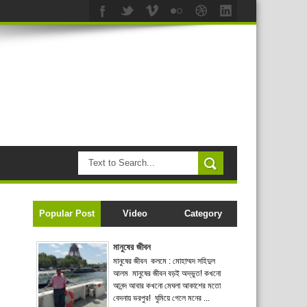
Popular Post
Video
Category
মানুষের জীবন
মানুষের জীবন কলমে : মোহাম্মদ সহিদুল
আলম মানুষের জীবন বড়ই অদ্ভুত! কখনো
আনন্দ আবার কখনো মেঘলা আকাশের মতো
বেদনায় ভরপুর! ঘুমিয়ে গেলে মনের ...