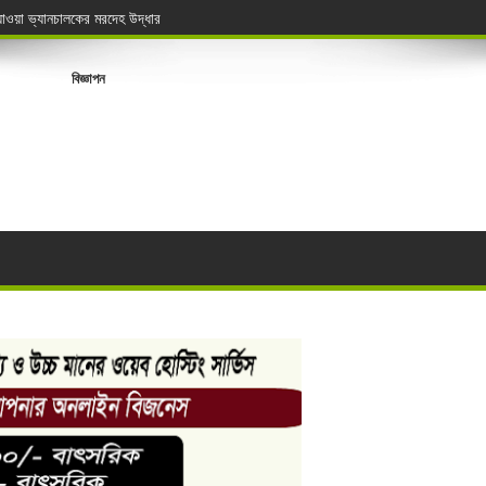
াওয়া ভ্যানচালকের মরদেহ উদ্ধার
সিস্টেম, চিকিৎসাসেবা হবে আরও সহজ ও আধুনিক
বিজ্ঞাপন
্থলবন্দর থেকে ৮৪ মেট্রিক টন বাসমতি চােল জব্দ
র মৃত্যু
রণ
যবসায়ীদের
োয়ারুল বিজয়ী
ডার বেসিক কোর্স