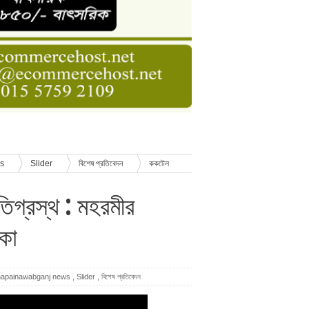
াসনাত সুমন
ণ
ws
Slider
বিশেষ প্রতিবেদন
ককটেল
িগ্রস্থ : মহরমীর
্কা
hapainawabganj news
,
Slider
,
বিশেষ প্রতিবেদন