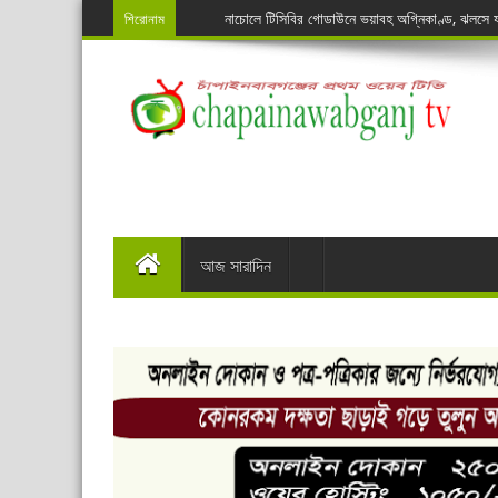
শিরোনাম
নাচোলে টিসিবির গোডাউনে ভয়াবহ অগ্নিকাণ্ড, ঝলসে য
চাঁপাইনবাবগঞ্জ জেলা হাসপাতালে চালু হলো অটোমেশন 
চাঁপাইনবাবগঞ্জে শেষ হয়েছে লালন স্মরনোৎসব ও সাধুসঙ্গ
নাচোলে ৫৪তম জাতীয় সমবায় দিবস পালিত
প্রায় দেড় কোটি টাকা জাফরি ফাঁকি রোধ: সোনামসজিদ স
পাশেই শোধনাগার, তবুও খোলা জায়গায় ময়লার স্তুপ
সাংবাদিক জোবদুল হকের দাফন সম্পন্ন
স্কাউট সদস্যদের দুদিনের অ্যাডভেঞ্চার গ্রুপ ক্যাম্প
আজ সারাদিন
চাঁপাইনবাবগঞ্জে পৃথক সড়ক দূর্ঘটনায় বাবা-ছেলেসহ ৪ জনে
গোমস্তাপুরে শিক্ষার্থীর মাঝে বৃত্তি ও বাইসাইকেল বিত
কানসাটে চাঙ্গা আমের বাজার,মোড় ঘুরেছে আম চাষী ও ব্
ঝিলিম ইউনিয়নের বাজেট ঘোষনা
শিবগঞ্জ উপজেলায় ফের চেয়ারম্যান সৈয়দ নজরুল ইসলাম
নাচোলে কাদের, গোমস্তাপুরে আশরাফ ও ভোলাহাটে আন
চাঁপাইনবাবগঞ্জে শেষ হয়েছে ৫ দিনের স্কাউট ইউনিট লি