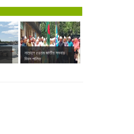
নাচোলে ৫৪তম জাতীয় সমবায়
দিবস পালিত