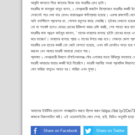
আকুতি জানাতে গিয়ে কান্নায় ভিজে যায় মহরমীর চোখ দুটো।
মহরমীর মা মাসকুরা খাতুন বলেন, ১ ফেব্রুয়ারী ককটেল বিস্ফোরনে মহরমীর কবজ
সেখানেই পরে দেখা যায় চোখও মারাতœক ক্ষতিগ্রস্থ হয়েছে। এরপর রাজশাহী থেকে 
আই হসপিটালে প্রফেসর ডা. গোলাম রসুলের কাছে দেখাচ্ছি। দুইবার দেখানো হয়
তো মা শতকষ্ট হলেও মেয়ের চোখের চিকিৎসা করার চেষ্টা করছি, শেষ পযন্ত করে যাবে
মহরমীর দাদা আব্দুল কাইয়ুম জানান, ‘ তাদের ডাক্তার বলেছে দুইটা চোখের মধ্য
করে যাচ্ছেন’। ডাক্তার বলেছে প্রায় ৩ লাখের উপরে খরচ হবে। সেজন্য জেলা প্রশা
মহরমীর এক হাতের কবজী তো কেটে ফেলতে হয়েছে, এখন যদি চোখটাও অন্ধ হয়ে যায়
করবেন যেন আমার মহরমী আবারো দেখতে পায়।
প্রসঙ্গত ১ ফেব্রুয়ারী বিকালে চাঁপাইনবাবগঞ্জ পৌর এলাকার মহনা বিদিরপুর মহল্লা
মহরমী আক্তার মায়ার কবজী উঠে গিয়েছিল। মহরমী স্থানীয় গনকা প্রাথমিক বিদ্য
বোন মারিয়া খাতুনও আহত হয়। মারিয়া এখন সুস্থ।
আমাদের ইউটিউব চ্যানেল সাবস্ক্রাইব করতে ক্লিক করুন https://bit.ly/2Oe737
কাজকে নিরুৎসাহিত করি। এই ওয়েবসাইটের কোন লেখা, ছবি, ভিডিও অনুমতি ছাড়া
Share on Facebook
Share on Twitter