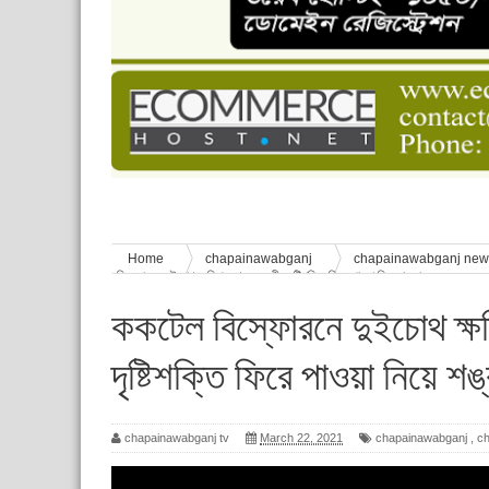
বাংলাদেশ স্কাউটস দিবস পালন
পানি সংকট, কলস নিয়ে বিক্ষোভ
ঈদের শুভেচ্ছা জানিয়েছেন সাবেক ছাত্রলীগ নেতা আবু হ
শিশু সুরক্ষা বিষয়ে চাঁপাইনবাবগঞ্জে দুই দিনব্যাপী প্রশিক্ষ
মানুষের জীবন
Home
chapainawabganj
chapainawabganj ne
বিস্ফোরনে দুইচোথ ক্ষতিগ্রস্থ : মহরমীর দৃষ্টিশক্তি ফিরে পাওয়া নিয়ে শঙ্কা
ককটেল বিস্ফোরনে দুইচোথ ক্ষত
দৃষ্টিশক্তি ফিরে পাওয়া নিয়ে শঙ
chapainawabganj tv
March 22, 2021
chapainawabganj
,
c