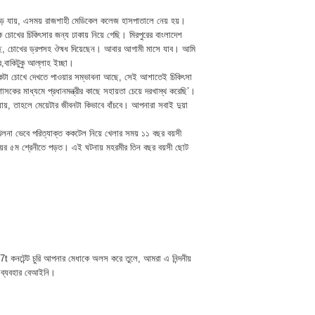
ী উড়ে যায়, এসময় রাজশাহী মেডিকেল কলেজ হাসপাতালে নেয় হয়।
চোখের চিকিৎসার জন্য ঢাকায় নিয়ে গেছি। মিরপুরের বাংলাদেশ
েছে, চোখের ড্রপসহ ঔষধ দিয়েছেন। আবার আগামী মাসে যাব। আমি
,বাকিটুকু আল্লাহ ইচ্ছা।
ে একটা চোখে দেখতে পাওয়ার সম্ভাবনা আছে, সেই আশাতেই চিকিৎসা
সকের মাধ্যমে প্রধানমন্ত্রীর কাছে সহায়তা চেয়ে দরখাস্থ করেছি’।
, তাহলে মেয়েটার জীবনটা কিভাবে বাঁচবে। আপনারা সবাই দুয়া
য় খেলনা ভেবে পরিত্যাক্ত ককটেল নিয়ে খেলার সময় ১১ বছর বয়সী
ালয়ের ৫ম শ্রেনীতে পড়ত। এই ঘটনায় মহরমীর তিন বছর বয়সী ছোট
t কনটেন্ট চুরি আপনার মেধাকে অলস করে তুলে, আমরা এ নিন্দনীয়
 ব্যবহার বেআইনি।