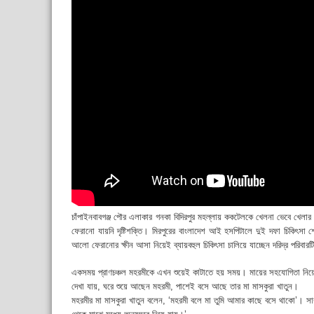
চাঁপাইনবাবগঞ্জ পৌর এলাকার গনকা বিদিরপুর মহল্লায় ককটেলকে খেলনা ভেবে খেল
ফেরানো যায়নি দৃষ্টিশক্তি। মিরপুরের বাংলাদেশ আই হসপিটালে দুই দফা চিকিৎসা
আলো ফেরানোর ক্ষীন আসা নিয়েই ব্যায়বহুল চিকিৎসা চালিয়ে যাচ্ছেন দরিদ্র পরিবারট
একসময় প্রাণচঞ্চল মহরমীকে এখন শুয়েই কাটাতে হয় সময়। মায়ের সহযোগিতা নিয়েই
দেখা যায়, ঘরে শুয়ে আছেন মহরমী, পাশেই বসে আছে তার মা মাসকুরা খাতুন।
মহরমীর মা মাসকুরা খাতুন বলেন, ‘মহরমী বলে মা তুমি আমার কাছে বসে থাকো’। 