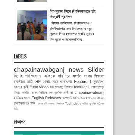
শিশু সুরক্ষা বিষয়ে চাঁপাইনবাবগঞ্জে দুই
দিনব্যাপী প্রশিক্ষণ
নিজস্ব প্রতিবেদক, চাঁপাইনবাবগঞ্জ:
চাঁপাইনবাবগঞ্জ সদর উপজেলার আমনুরা
লুথারেন মিশন হাসপাতাল ট্রেনিং সেন্টারে
শিশু সুরক্ষা ও নিরাপত্তা বিষয়...
LABELS
chapainawabganj news
Slider
বিশেষ প্রতিবেদন
আজকে সারাদিনে
সংগঠন সংবাদ
শিক্ষাঙ্গন
রাজনীতির মাঠে
শোক
খেলার মাঠে
সাক্ষাৎকার
Feature 1
মুক্তকথা
জেলার কৃষি
শিবগঞ্জ
video
ঈদ শুভেচ্ছা বিজ্ঞাপন
featured1
গোমস্তাপুর
ফিচার
জাতীয় সংসদ নির্বাচন
শুভ জন্মদিন রানী মা
chapainawabganj
ইউনিয়ন সংবাদ
English Releases
কর্পোরেট সংবাদ
জাফর জয়নাল
নাচোল
চাঁপাইনবাবগঞ্জ টিভি
ভোলাহাট
শুভেচ্ছা বিজ্ঞাপন
Technology
কবিতা
জন্মদিন
পাঠকের
চিঠি
বিজ্ঞাপন