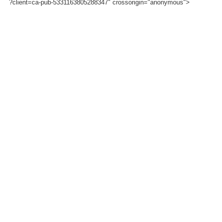
?client=ca-pub-5331163805288347" crossorigin="anonymous">