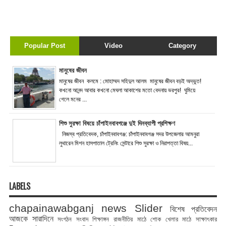
Popular Post
Video
Category
মানুষের জীবন
মানুষের জীবন কলমে : মোহাম্মদ সহিদুল আলম মানুষের জীবন বড়ই অদ্ভুত!
কখনো আনন্দ আবার কখনো মেঘলা আকাশের মতো বেদনায় ভরপুর! ঘুমিয়ে
গেলে মনের ...
শিশু সুরক্ষা বিষয়ে চাঁপাইনবাবগঞ্জে দুই দিনব্যাপী প্রশিক্ষণ
নিজস্ব প্রতিবেদক, চাঁপাইনবাবগঞ্জ: চাঁপাইনবাবগঞ্জ সদর উপজেলার আমনুরা
লুথারেন মিশন হাসপাতাল ট্রেনিং সেন্টারে শিশু সুরক্ষা ও নিরাপত্তা বিষয়...
LABELS
chapainawabganj news
Slider
বিশেষ প্রতিবেদন
আজকে সারাদিনে
সংগঠন সংবাদ
শিক্ষাঙ্গন
রাজনীতির মাঠে
শোক
খেলার মাঠে
সাক্ষাৎকার