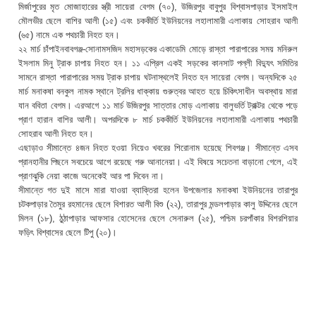
মির্জাপুরের মৃত মোজাহারের স্ত্রী সায়েরা বেগম (৭০), উজিরপুর বাবুপুর বিশ্বাসপাড়ার ইসমাইল
মৌলভীর ছেলে বাশির আলী (১৫) এবং চককীর্তি ইউনিয়নের লহালামারী এলাকায় সোহরাব আলী
(৬৫) নামে এক পথচারী নিহত হন।
২২ মার্চ চাঁপাইনবাবগঞ্জ-সোনামসজিদ মহাসড়কের একাডেমি মোড়ে রাস্তা পারাপারের সময় মনিরুল
ইসলাম মিনু ট্রাক চাপায় নিহত হন। ১১ এপ্রিল একই সড়কের কানসাট পল্লী বিদ্যুৎ সমিতির
সামনে রাস্তা পারাপারের সময় ট্রাক চাপায় ঘটনাস্থলেই নিহত হন সায়েরা বেগম। অন্যদিকে ২৫
মার্চ মনাকষা বনকুল নামক স্থানে ট্রলির ধাক্কায় গুরুত্বর আহত হয়ে চিকিৎসাধীন অবস্থায় মারা
যান ববিতা বেগম। এরআগে ১১ মার্চ উজিরপুর সাত্তার মোড় এলাকায় বালুভর্তি ট্রাক্টর থেকে পড়ে
প্রাণ হারান বাশির আলী। অপরদিকে ৮ মার্চ চককীর্তি ইউনিয়নের লহালামারী এলাকায় পথচারী
সোহরাব আলী নিহত হন।
এছাড়াও সীমান্তে ৪জন নিহত হওয়া নিয়েও খবরের শিরোনাম হয়েছে শিবগঞ্জ। সীমান্তে এসব
প্রানহানীর পিছনে সবচেয়ে আগে রয়েছে গরু আনানেয়া। এই বিষয়ে সচেতনা বাড়ানো গেলে, এই
প্রাণঝুকি নেয়া কাজে অনেকেই আর পা দিবেন না।
সীমান্তে গত দুই মাসে মারা যাওয়া ব্যাক্তিরা হলেন উপজেলার মনাকষা ইউনিয়নের তারাপুর
চটকপাড়ার তৈমুর রহমানের ছেলে বিশারত আলী বিশু (২২), তারাপুর মন্ডলপাড়ার কালু উদ্দিনের ছেলে
মিলন (১৮), ঠুঠাপাড়ার আফসার হোসেনের ছেলে সেনারুল (২৫), পশ্চিম চরপাঁকার বিশরশিয়ার
ফড়িৎ বিশ্বাসের ছেলে টিপু (২০)।