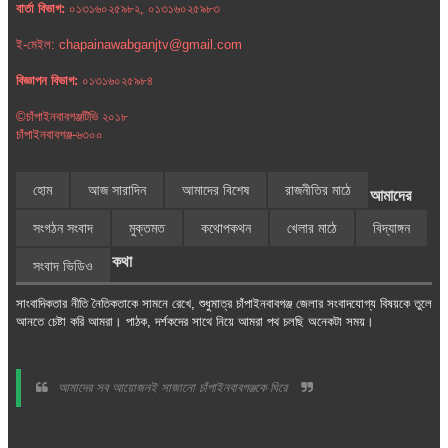
বার্তা বিভাগ:
০১৩১৬০২৫৯৮২, ০১৩১৬০২৫৯৮৩
ই-মেইল: chapainawabganjtv@gmail.com
বিজ্ঞাপন বিভাগ:
০১৩১৬০২৫৯৮৪
©চাঁপাইনবাবগঞ্জটিভি ২০১৮
চাঁপাইনবাবগঞ্জ-৬৩০০
হোম
আজ সারাদিন
আমাদের বিশেষ
রাজনীতির মাঠে
আমাদের
সংগঠন সংবাদ
মুক্তমত
কথোপকথন
খেলার মাঠে
বিদ্যাঙ্গন
কথা
সংবাদ ভিডিও
সাংবাদিকতার নীতি নৈতিকতাকে সামনে রেখে, শুধুমাত্র চাঁপাইনবাবগঞ্জ জেলার সংবাদযোগ্য বিষয়কে তুলে
আনতে চেষ্টা করি আমরা। পাঠক, দর্শকদের সাথে নিয়ে আমরা পথ চলছি অনেকটা সময়।
আমাদের সব আয়োজনই সাজানো চাঁপাইনবাবগঞ্জকে ঘিরে