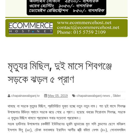
মৃত্যুর মিছিল, দুই মাসে শিবগঞ্জে
সড়কে ঝড়ল ৫ প্রাণ
chapainawabganj tv
May 05, 2019
chapainawabganj news
,
Slider
থামছে না সড়কে মৃত্যুর মিছিল, প্রতিনিয়িত যুক্ত হচ্ছে নতুন নতুন নাম। গত দুই মাসে শিবগঞ্জ
উপজেলার বিভিন্ন স্থানে সড়কে ঝড়ে গেছে ৫ প্রাণ। হয়েছে খবরের শিরোনাম শিবগঞ্জ, সড়কে
এ মৃত্যুর মিছিল থামতে প্রয়োজন সবার সচেতনা প্রয়োজন।
সড়ক দুর্ঘটনায় উপজেলার চককীর্তি ইউনিয়নের ডুবলি ভান্ডারের মৃত সলি মন্ডলের ছেলে মনিরুল
ইসলাম মিনু (৬৫), চৌকা মনাকষার ইয়াসিন আলীর স্ত্রী ববিতা বেগম (৪০), সোনামসজিদ