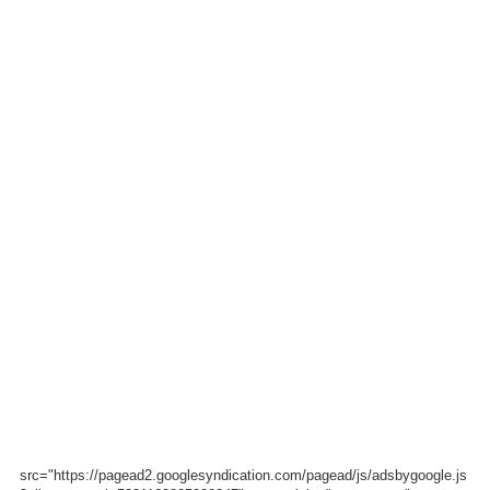
src="https://pagead2.googlesyndication.com/pagead/js/adsbygoogle.js