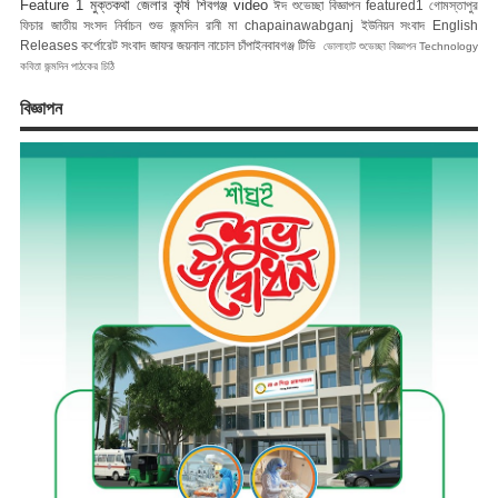
Feature 1
মুক্তকথা
জেলার কৃষি
শিবগঞ্জ
video
ঈদ শুভেচ্ছা বিজ্ঞাপন
featured1
গোমস্তাপুর
ফিচার
জাতীয় সংসদ নির্বাচন
শুভ জন্মদিন রানী মা
chapainawabganj
ইউনিয়ন সংবাদ
English
Releases
কর্পোরেট সংবাদ
জাফর জয়নাল
নাচোল
চাঁপাইনবাবগঞ্জ টিভি
ভোলাহাট
শুভেচ্ছা বিজ্ঞাপন
Technology
কবিতা
জন্মদিন
পাঠকের চিঠি
বিজ্ঞাপন