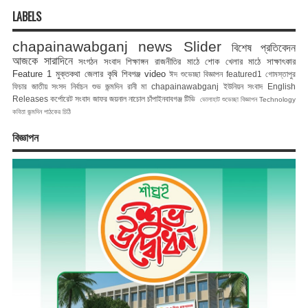
LABELS
chapainawabganj news
Slider
বিশেষ প্রতিবেদন
আজকে সারাদিনে
সংগঠন সংবাদ
শিক্ষাঙ্গন
রাজনীতির মাঠে
শোক
খেলার মাঠে
সাক্ষাৎকার
Feature 1
মুক্তকথা
জেলার কৃষি
শিবগঞ্জ
video
ঈদ শুভেচ্ছা বিজ্ঞাপন
featured1
গোমস্তাপুর
ফিচার
জাতীয় সংসদ নির্বাচন
শুভ জন্মদিন রানী মা
chapainawabganj
ইউনিয়ন সংবাদ
English
Releases
কর্পোরেট সংবাদ
জাফর জয়নাল
নাচোল
চাঁপাইনবাবগঞ্জ টিভি
ভোলাহাট
শুভেচ্ছা বিজ্ঞাপন
Technology
কবিতা
জন্মদিন
পাঠকের চিঠি
বিজ্ঞাপন