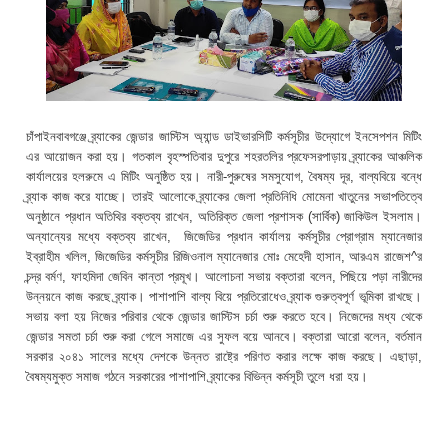
চাঁপাইনবাবগঞ্জে ব্র্যাকের জেন্ডার জাস্টিস অ্যান্ড ডাইভারসিটি কর্মসূচীর উদ্যোগে ইনসেপশন মিটিং
এর আয়োজন করা হয়। গতকাল বৃহস্পতিবার দুপুরে শহরতলির প্রফেসরপাড়ায় ব্র্যাকের আঞ্চলিক
কার্যালয়ের হলরুমে এ মিটিং অনুষ্ঠিত হয়। নারী-পুরুষের সমসুযোগ, বৈষম্য দূর, বাল্যবিয়ে বন্ধে
ব্র্যাক কাজ করে যাচ্ছে। তারই আলোকে ব্র্যাকের জেলা প্রতিনিধি মোমেনা খাতুনের সভাপতিত্বে
অনুষ্ঠানে প্রধান অতিথির বক্তব্য রাখেন, অতিরিক্ত জেলা প্রশাসক (সার্বিক) জাকিউল ইসলাম।
অন্যান্যের মধ্যে বক্তব্য রাখেন, জিজেডির প্রধান কার্যালয় কর্মসূচীর প্রোগ্রাম ম্যানেজার
ইব্রাহীম খলিল, জিজেডির কর্মসূচীর রিজিওনাল ম্যানেজার মোঃ মেহেদী হাসান, আরএম রাজেশ^র
চন্দ্র বর্মণ, ফাহমিদা জেবিন কান্তা প্রমূখ। আলোচনা সভায় বক্তারা বলেন, পিছিয়ে পড়া নারীদের
উন্নয়নে কাজ করছে ব্র্যাক। পাশাপাশি বাল্য বিয়ে প্রতিরোধেও ব্র্যাক গুরুত্বপূর্ণ ভূমিকা রাখছে।
সভায় বলা হয় নিজের পরিবার থেকে জেন্ডার জাস্টিস চর্চা শুরু করতে হবে। নিজেদের মধ্য থেকে
জেন্ডার সমতা চর্চা শুরু করা গেলে সমাজে এর সুফল বয়ে আনবে। বক্তারা আরো বলেন, বর্তমান
সরকার ২০৪১ সালের মধ্যে দেশকে উন্নত রাষ্ট্রে পরিণত করার লক্ষে কাজ করছে। এছাড়া,
বৈষম্যমুক্ত সমাজ গঠনে সরকারের পাশাপাশি ব্র্যাকের বিভিন্ন কর্মসূচী তুলে ধরা হয়।