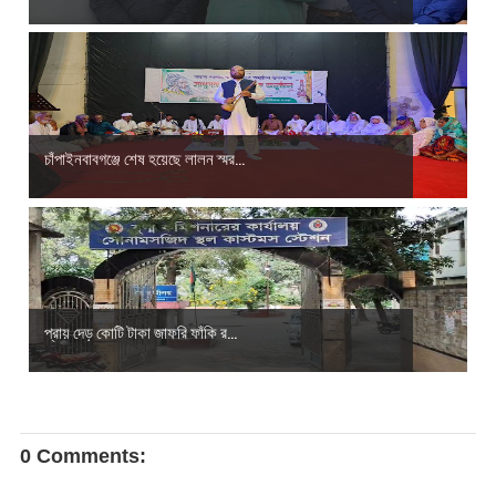
চাঁপাইনবাবগঞ্জে শেষ হয়েছে লালন স্মর...
প্রায় দেড় কোটি টাকা জাফরি ফাঁকি র...
0 Comments: