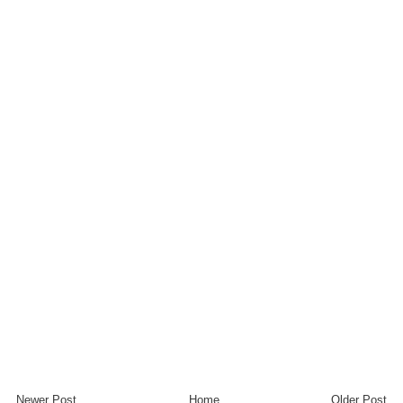
Newer Post
Home
Older Post