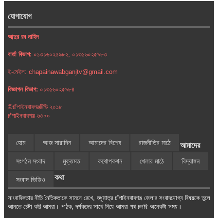
যোগাযোগ
আব্দুর রব নাহিদ
বার্তা বিভাগ:
০১৩১৬০২৫৯৮২, ০১৩১৬০২৫৯৮৩
ই-মেইল: chapainawabganjtv@gmail.com
বিজ্ঞাপন বিভাগ:
০১৩১৬০২৫৯৮৪
©চাঁপাইনবাবগঞ্জটিভি ২০১৮
চাঁপাইনবাবগঞ্জ-৬৩০০
হোম
আজ সারাদিন
আমাদের বিশেষ
রাজনীতির মাঠে
আমাদের
সংগঠন সংবাদ
মুক্তমত
কথোপকথন
খেলার মাঠে
বিদ্যাঙ্গন
কথা
সংবাদ ভিডিও
সাংবাদিকতার নীতি নৈতিকতাকে সামনে রেখে, শুধুমাত্র চাঁপাইনবাবগঞ্জ জেলার সংবাদযোগ্য বিষয়কে তুলে
আনতে চেষ্টা করি আমরা। পাঠক, দর্শকদের সাথে নিয়ে আমরা পথ চলছি অনেকটা সময়।