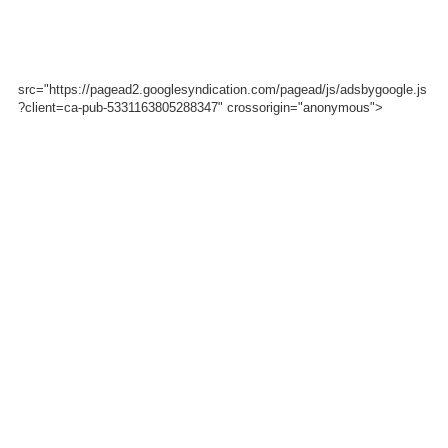
src="https://pagead2.googlesyndication.com/pagead/js/adsbygoogle.js
?client=ca-pub-5331163805288347" crossorigin="anonymous">