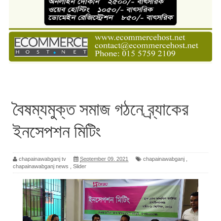
বৈষম্যমুক্ত সমাজ গঠনে ব্র্যাকের
ইনসেপশন মিটিং
chapainawabganj tv
September 09, 2021
chapainawabganj
,
chapainawabganj news
,
Slider