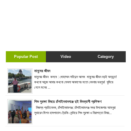
Popular Post
Video
Category
মানুষের জীবন
মানুষের জীবন কলমে : মোহাম্মদ সহিদুল আলম মানুষের জীবন বড়ই অদ্ভুত!
কখনো আনন্দ আবার কখনো মেঘলা আকাশের মতো বেদনায় ভরপুর! ঘুমিয়ে
গেলে মনের ...
শিশু সুরক্ষা বিষয়ে চাঁপাইনবাবগঞ্জে দুই দিনব্যাপী প্রশিক্ষণ
নিজস্ব প্রতিবেদক, চাঁপাইনবাবগঞ্জ: চাঁপাইনবাবগঞ্জ সদর উপজেলার আমনুরা
লুথারেন মিশন হাসপাতাল ট্রেনিং সেন্টারে শিশু সুরক্ষা ও নিরাপত্তা বিষয়...