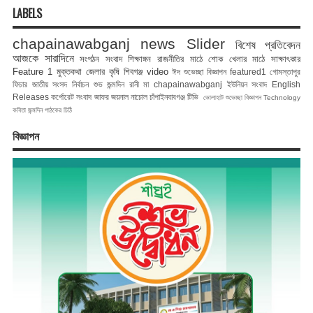
LABELS
chapainawabganj news
Slider
বিশেষ প্রতিবেদন
আজকে সারাদিনে
সংগঠন সংবাদ
শিক্ষাঙ্গন
রাজনীতির মাঠে
শোক
খেলার মাঠে
সাক্ষাৎকার
Feature 1
মুক্তকথা
জেলার কৃষি
শিবগঞ্জ
video
ঈদ শুভেচ্ছা বিজ্ঞাপন
featured1
গোমস্তাপুর
ফিচার
জাতীয় সংসদ নির্বাচন
শুভ জন্মদিন রানী মা
chapainawabganj
ইউনিয়ন সংবাদ
English
Releases
কর্পোরেট সংবাদ
জাফর জয়নাল
নাচোল
চাঁপাইনবাবগঞ্জ টিভি
ভোলাহাট
শুভেচ্ছা বিজ্ঞাপন
Technology
কবিতা
জন্মদিন
পাঠকের চিঠি
বিজ্ঞাপন