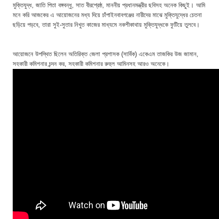
মুক্তিযুদ্ধ, জাতি পিতা বঙ্গবন্ধু, সাত বীরশ্রেষ্ঠ, মাননীয় প্রধানমন্ত্রীর ছবিসহ অনেক কিছুই। আমি
মনে করি আজকের এ আয়োজনের মধ্য দিয়ে চাঁপাইনবাবগঞ্জের নারীদের মাঝে মুক্তিযুদ্ধের চেতনা
ছড়িয়ে পড়বে, তারা সুই-সুতার নিখুত কাজের মাধ্যমে নকশীকাথায় মুক্তিযুদ্ধকে ফুটিয়ে তুলবে।
আয়োজনে উপস্থিত ছিলেন অতিরিক্ত জেলা প্রশাসক (সার্বিক) একেএম তাজকির উজ জামান,
সহকারী কমিশনার চন্দন কর, সহকারী কমিশনার রুহুল আমিনসহ আরও অনেকে।