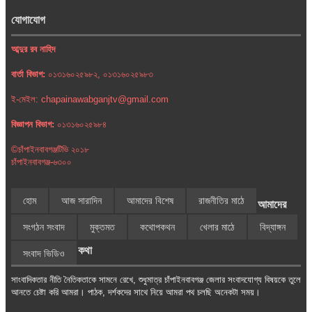
যোগাযোগ
আব্দুর রব নাহিদ
বার্তা বিভাগ:
০১৩১৬০২৫৯৮২, ০১৩১৬০২৫৯৮৩
ই-মেইল: chapainawabganjtv@gmail.com
বিজ্ঞাপন বিভাগ:
০১৩১৬০২৫৯৮৪
©চাঁপাইনবাবগঞ্জটিভি ২০১৮
চাঁপাইনবাবগঞ্জ-৬৩০০
হোম
আজ সারাদিন
আমাদের বিশেষ
রাজনীতির মাঠে
আমাদের
সংগঠন সংবাদ
মুক্তমত
কথোপকথন
খেলার মাঠে
বিদ্যাঙ্গন
কথা
সংবাদ ভিডিও
সাংবাদিকতার নীতি নৈতিকতাকে সামনে রেখে, শুধুমাত্র চাঁপাইনবাবগঞ্জ জেলার সংবাদযোগ্য বিষয়কে তুলে
আনতে চেষ্টা করি আমরা। পাঠক, দর্শকদের সাথে নিয়ে আমরা পথ চলছি অনেকটা সময়।