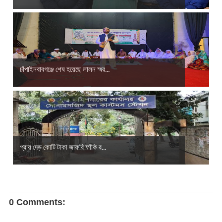
চাঁপাইনবাবগঞ্জে শেষ হয়েছে লালন স্মর...
প্রায় দেড় কোটি টাকা জাফরি ফাঁকি র...
0 Comments: