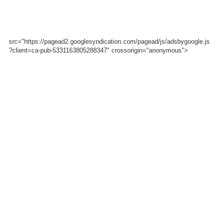
src="https://pagead2.googlesyndication.com/pagead/js/adsbygoogle.js
?client=ca-pub-5331163805288347" crossorigin="anonymous">