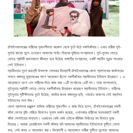
চাঁপাইনবাবগঞ্জের নারীদের সৃজনশীলতা বহুকাল থেকে ফুটে উঠে নকশিকাঁথায়। এবার নারীরা সুই-
সুতার কাব্যে তুলে এনেছেন আমাদের গর্বের গৌরবের মুক্তির সংগ্রামকে। সুই-সুতার ফোড়ে
ফোড়ে প্রতিটি ক্যানভাসে জীবন্ত হয়ে উঠেছে বাঙ্গালীর সংগ্রামের, একটি স্বাধীন ভুখন্ড পাওয়ার
সেই ইতিহাস।
স্বাধীনতার সুবর্ণ জয়ন্তী উপলক্ষে সোমবার দিনব্যাপী চাঁপাইনবাবগঞ্জ জেলা প্রশাসকের কার্যালয়ের
সামনে বঙ্গবন্ধু মুক্তমঞ্চের পাশে আয়োজন ছিলো নকশীকাঁখায় স্বাধীনতার ইতিহাস চিত্রায়ণ । এ
আয়োজনে অংশ নেন নারীদের নিয়ে কাজ করা ১২টি সংগঠনের ১৪টি দল। তারা দলগতভাবে,
সুইসুতার প্রতিটি ফোড়ে ফোড়ে নকশীকাঁখায় চিত্রায়ন করেছেন স্বাধীনতার ইতিহাস। নারীদের
সুইসুতার সৃষ্টিশীলতায় ফুটে উঠেছে, জাতির জনক বঙ্গবন্ধুর ছবি, ৭মার্চেও ভাষণের সেই মহুর্তসহ
ইতিহাসের নানা দিক।
জেলা প্রশাসক মঞ্জুরুল হাফিজ নারীদের সৃজনশীল এ কাজ নিয়ে বলেন, চাঁপাইনবাবগঞ্জের নকশী
কাঁথা দেশের গন্ডি পেরিয়ে বিদেশেও সুনাম অর্জন করেছে, এখানকার নারীদের অবসরকাটে নকশী
কাঁথা সেলাইয়ের মাধ্যমে। এরমধ্যে কেউ কেউ এটাকে জীবিকা নির্বাহের পথ হিসাবে খুজে
নিয়েছে। আমরা চেয়েছিলাম নকশী কাঁথায় যদি আমাদের স্বাধীনতার ইতিহাসকে ফুটিতে তোলা
যায়, সেই জন্য এ আয়োজন করা। দিনব্যাপী এ আয়োজনে নারীরা ফুটিতে তুলেছে আমাদের