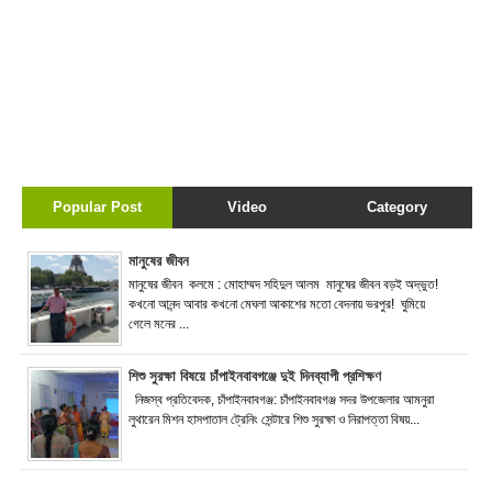
Popular Post
Video
Category
মানুষের জীবন
মানুষের জীবন কলমে : মোহাম্মদ সহিদুল আলম মানুষের জীবন বড়ই অদ্ভুত!
কখনো আনন্দ আবার কখনো মেঘলা আকাশের মতো বেদনায় ভরপুর! ঘুমিয়ে
গেলে মনের ...
শিশু সুরক্ষা বিষয়ে চাঁপাইনবাবগঞ্জে দুই দিনব্যাপী প্রশিক্ষণ
নিজস্ব প্রতিবেদক, চাঁপাইনবাবগঞ্জ: চাঁপাইনবাবগঞ্জ সদর উপজেলার আমনুরা
লুথারেন মিশন হাসপাতাল ট্রেনিং সেন্টারে শিশু সুরক্ষা ও নিরাপত্তা বিষয়...