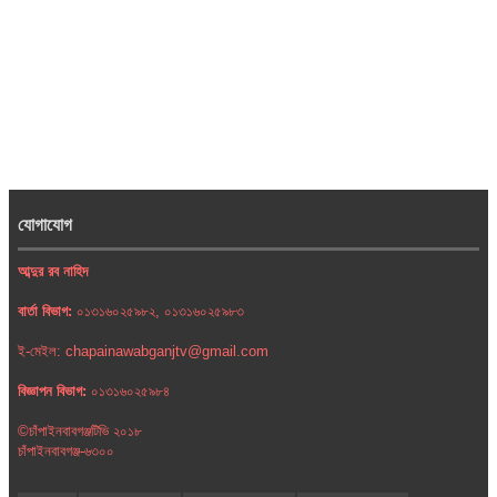
যোগাযোগ
আব্দুর রব নাহিদ
বার্তা বিভাগ:
০১৩১৬০২৫৯৮২, ০১৩১৬০২৫৯৮৩
ই-মেইল: chapainawabganjtv@gmail.com
বিজ্ঞাপন বিভাগ:
০১৩১৬০২৫৯৮৪
©চাঁপাইনবাবগঞ্জটিভি ২০১৮
চাঁপাইনবাবগঞ্জ-৬৩০০