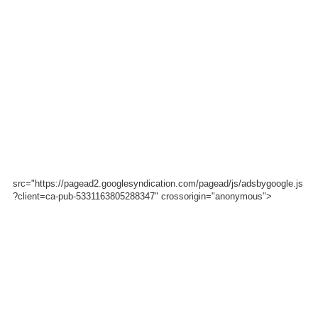
src="https://pagead2.googlesyndication.com/pagead/js/adsbygoogle.js
?client=ca-pub-5331163805288347" crossorigin="anonymous">