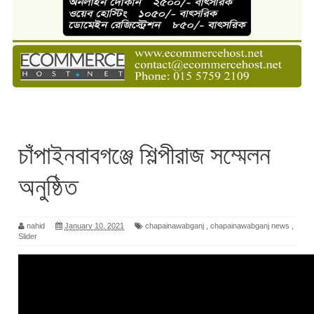
চাঁপাইনবাবগঞ্জে শিল্পীরাজ সম্মেলন
অনুষ্ঠিত
nahid
January 10, 2021
chapainawabganj
,
chapainawabganj news
,
Slider