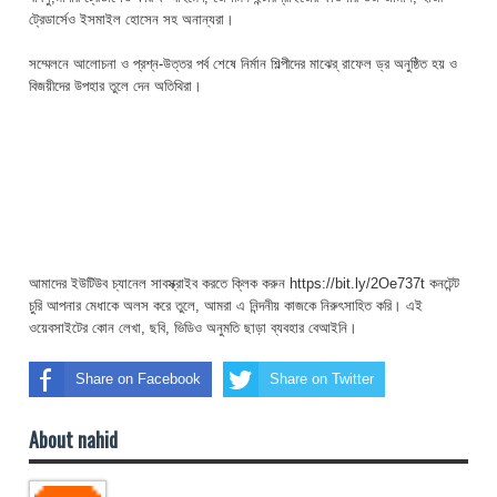
ট্রেডার্সেও ইসমাইল হোসেন সহ অনান্যরা।
সম্মেলনে আলোচনা ও প্রশ্ন-উত্তর পর্ব শেষে নির্মান শিল্পীদের মাঝের্ রাফেল ড্র অনুষ্ঠিত হয় ও
বিজয়ীদের উপহার তুলে দেন অতিথিরা।
আমাদের ইউটিউব চ্যানেল সাবস্ক্রাইব করতে ক্লিক করুন https://bit.ly/2Oe737t কনটেন্ট
চুরি আপনার মেধাকে অলস করে তুলে, আমরা এ নিন্দনীয় কাজকে নিরুৎসাহিত করি। এই
ওয়েবসাইটের কোন লেখা, ছবি, ভিডিও অনুমতি ছাড়া ব্যবহার বেআইনি।
Share on Facebook
Share on Twitter
About nahid