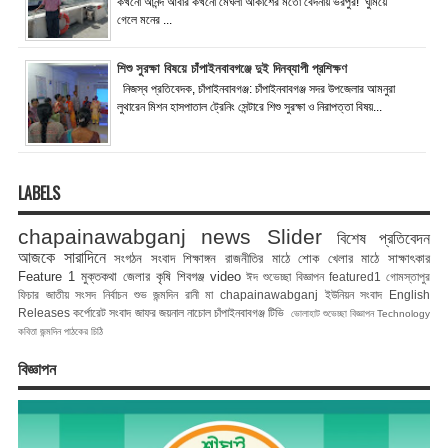
কখনো আনন্দ আবার কখনো মেঘলা আকাশের মতো বেদনায় ভরপুর! ঘুমিয়ে
গেলে মনের ...
শিশু সুরক্ষা বিষয়ে চাঁপাইনবাবগঞ্জে দুই দিনব্যাপী প্রশিক্ষণ
নিজস্ব প্রতিবেদক, চাঁপাইনবাবগঞ্জ: চাঁপাইনবাবগঞ্জ সদর উপজেলার আমনুরা
লুথারেন মিশন হাসপাতাল ট্রেনিং সেন্টারে শিশু সুরক্ষা ও নিরাপত্তা বিষয়...
LABELS
chapainawabganj news
Slider
বিশেষ প্রতিবেদন
আজকে সারাদিনে
সংগঠন সংবাদ
শিক্ষাঙ্গন
রাজনীতির মাঠে
শোক
খেলার মাঠে
সাক্ষাৎকার
Feature 1
মুক্তকথা
জেলার কৃষি
শিবগঞ্জ
video
ঈদ শুভেচ্ছা বিজ্ঞাপন
featured1
গোমস্তাপুর
ফিচার
জাতীয় সংসদ নির্বাচন
শুভ জন্মদিন রানী মা
chapainawabganj
ইউনিয়ন সংবাদ
English
Releases
কর্পোরেট সংবাদ
জাফর জয়নাল
নাচোল
চাঁপাইনবাবগঞ্জ টিভি
ভোলাহাট
শুভেচ্ছা বিজ্ঞাপন
Technology
কবিতা
জন্মদিন
পাঠকের চিঠি
বিজ্ঞাপন