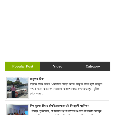
Popular Post
Video
Category
মানুষের জীবন
মানুষের জীবন কলমে : মোহাম্মদ সহিদুল আলম মানুষের জীবন বড়ই অদ্ভুত!
কখনো আনন্দ আবার কখনো মেঘলা আকাশের মতো বেদনায় ভরপুর! ঘুমিয়ে
গেলে মনের ...
শিশু সুরক্ষা বিষয়ে চাঁপাইনবাবগঞ্জে দুই দিনব্যাপী প্রশিক্ষণ
নিজস্ব প্রতিবেদক, চাঁপাইনবাবগঞ্জ: চাঁপাইনবাবগঞ্জ সদর উপজেলার আমনুরা