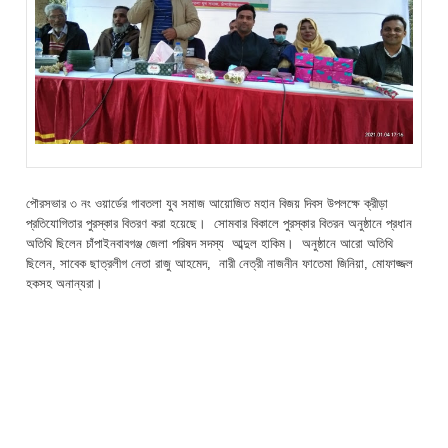
পৌরসভার ৩ নং ওয়ার্ডের গাবতলা যুব সমাজ আয়োজিত মহান বিজয় দিবস উপলক্ষে ক্রীড়া
প্রতিযোগিতার পুরস্কার বিতরণ করা হয়েছে।
সোমবার বিকালে পুরস্কার বিতরন অনুষ্ঠানে প্রধান
অতিথি ছিলেন
চাঁপাইনবাবগঞ্জ জেলা পরিষদ সদস্য আব্দুল হাকিম। অনুষ্ঠানে আরো অতিথি
ছিলেন, সাবেক ছাত্রলীগ নেতা রাজু আহমেদ, নারী নেত্রী নাজনীন ফাতেমা জিনিয়া, মোফাজ্জল
হকসহ অনান্যরা।