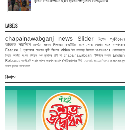
লুথারেন মিশন হাসপাতাল ট্রেনিং সেন্টারে শিশু সুরক্ষা ও নিরাপত্তা বিষয়...
LABELS
chapainawabganj news
Slider
বিশেষ প্রতিবেদন
আজকে সারাদিনে
সংগঠন সংবাদ
শিক্ষাঙ্গন
রাজনীতির মাঠে
শোক
খেলার মাঠে
সাক্ষাৎকার
Feature 1
মুক্তকথা
জেলার কৃষি
শিবগঞ্জ
video
ঈদ শুভেচ্ছা বিজ্ঞাপন
featured1
গোমস্তাপুর
ফিচার
জাতীয় সংসদ নির্বাচন
শুভ জন্মদিন রানী মা
chapainawabganj
ইউনিয়ন সংবাদ
English
Releases
কর্পোরেট সংবাদ
জাফর জয়নাল
নাচোল
চাঁপাইনবাবগঞ্জ টিভি
ভোলাহাট
শুভেচ্ছা বিজ্ঞাপন
Technology
কবিতা
জন্মদিন
পাঠকের চিঠি
বিজ্ঞাপন