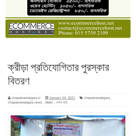
ক্রীড়া প্রতিযোগিতার পুরস্কার
বিতরণ
chapainawabganj tv
January 04, 2021
chapainawabganj
,
chapainawabganj news
,
Slider
,
খেলার মাঠে