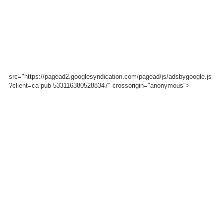
src="https://pagead2.googlesyndication.com/pagead/js/adsbygoogle.js
?client=ca-pub-5331163805288347" crossorigin="anonymous">