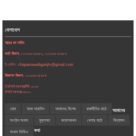
যোগাযোগ
আব্দুর রব নাহিদ
বার্তা বিভাগ:
০১৩১৬০২৫৯৮২, ০১৩১৬০২৫৯৮৩
ই-মেইল: chapainawabganjtv@gmail.com
বিজ্ঞাপন বিভাগ:
০১৩১৬০২৫৯৮৪
©চাঁপাইনবাবগঞ্জটিভি ২০১৮
চাঁপাইনবাবগঞ্জ-৬৩০০
হোম
আজ সারাদিন
আমাদের বিশেষ
রাজনীতির মাঠে
আমাদের
সংগঠন সংবাদ
মুক্তমত
কথোপকথন
খেলার মাঠে
বিদ্যাঙ্গন
কথা
সংবাদ ভিডিও