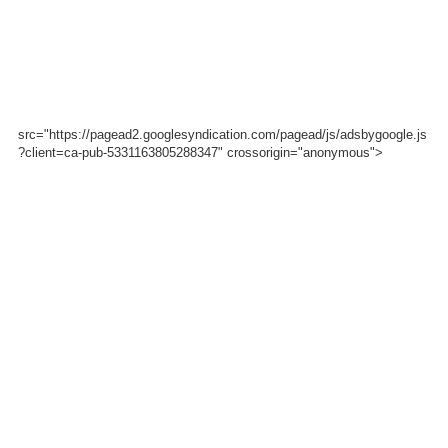
src="https://pagead2.googlesyndication.com/pagead/js/adsbygoogle.js
?client=ca-pub-5331163805288347" crossorigin="anonymous">