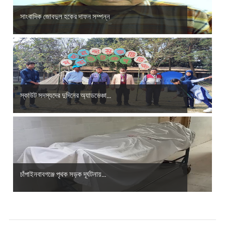
সাংবাদিক জোবদুল হকের দাফন সম্পন্ন
স্কাউট সদস্যদের দুদিনের অ্যাডভেঞ্চা...
চাঁপাইনবাবগঞ্জে পৃথক সড়ক দূর্ঘটনায়...