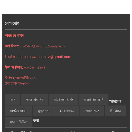
যোগাযোগ
আব্দুর রব নাহিদ
বার্তা বিভাগ:
০১৩১৬০২৫৯৮২, ০১৩১৬০২৫৯৮৩
ই-মেইল: chapainawabganjtv@gmail.com
বিজ্ঞাপন বিভাগ:
০১৩১৬০২৫৯৮৪
©চাঁপাইনবাবগঞ্জটিভি ২০১৮
চাঁপাইনবাবগঞ্জ-৬৩০০
হোম
আজ সারাদিন
আমাদের বিশেষ
রাজনীতির মাঠে
আমাদের
সংগঠন সংবাদ
মুক্তমত
কথোপকথন
খেলার মাঠে
বিদ্যাঙ্গন
কথা
সংবাদ ভিডিও