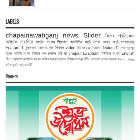
LABELS
chapainawabganj news
Slider
বিশেষ প্রতিবেদন
আজকে সারাদিনে
সংগঠন সংবাদ
শিক্ষাঙ্গন
রাজনীতির মাঠে
শোক
খেলার মাঠে
সাক্ষাৎকার
Feature 1
মুক্তকথা
জেলার কৃষি
শিবগঞ্জ
video
ঈদ শুভেচ্ছা বিজ্ঞাপন
featured1
গোমস্তাপুর
ফিচার
জাতীয় সংসদ নির্বাচন
শুভ জন্মদিন রানী মা
chapainawabganj
ইউনিয়ন সংবাদ
English
Releases
কর্পোরেট সংবাদ
জাফর জয়নাল
নাচোল
চাঁপাইনবাবগঞ্জ টিভি
ভোলাহাট
শুভেচ্ছা বিজ্ঞাপন
Technology
কবিতা
জন্মদিন
পাঠকের চিঠি
বিজ্ঞাপন