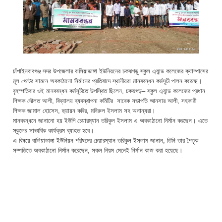
চাঁপাইনবাবগঞ্জ সদর উপজেলার বালিয়াডাঙ্গা ইউনিয়নের চকঝগড়ু স্কুল এ্যান্ড কলেজের ক্যাম্পাসের
মূল গেটের সামনে অবকাঠানো নির্মানের প্রতিবাদে স্থানীয়রা মানববন্ধন কর্মসূচী পালন করেছে।
বৃহস্পতিবার ওই মানববন্ধন কর্মসূচীতে উপস্থিত ছিলেন, চকঝগড়– স্কুল এ্যান্ড কলেজের প্রধান
শিক্ষক দৌলত আলী, বিদ্যালয় ব্যবস্থাপনা কমিটির সাবেক সভাপতি আনসার আলী, সহকারী
শিক্ষক জামাল হোসেস, হুয়ায়ন কবির, মনিরুল ইসলাম সহ অনান্যরা।
মানববন্ধনে জানানো হয় ইউপি চেয়ারম্যান তরিকুল ইসলাম এ অবকাঠানো নির্মান করছেন। এতে
স্কুলের সাভাবিক কার্যক্রম ব্যাহত হবে।
এ বিষয়ে বালিয়াডাঙ্গা ইউনিয়ন পরিষদের চেয়ারম্যান তরিকুল ইসলাম জানান, তিনি তার পৈতৃক
সম্পতিতে অবকাঠানো নির্মান করেছেন, সকল নিয়ম মেনেই নির্মান কাজ করা হয়েছে।