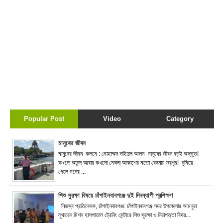
Popular Post
Video
Category
মানুষের জীবন
মানুষের জীবন কলমে : মোহাম্মদ সহিদুল আলম মানুষের জীবন বড়ই অদ্ভুত!
কখনো আনন্দ আবার কখনো মেঘলা আকাশের মতো বেদনায় ভরপুর! ঘুমিয়ে
গেলে মনের ...
শিশু সুরক্ষা বিষয়ে চাঁপাইনবাবগঞ্জে দুই দিনব্যাপী প্রশিক্ষণ
নিজস্ব প্রতিবেদক, চাঁপাইনবাবগঞ্জ: চাঁপাইনবাবগঞ্জ সদর উপজেলার আমনুরা
লুথারেন মিশন হাসপাতাল ট্রেনিং সেন্টারে শিশু সুরক্ষা ও নিরাপত্তা বিষয়...