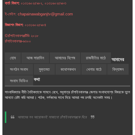
বার্তা বিভাগ:
০১৩১৬০২৫৯৮২, ০১৩১৬০২৫৯৮৩
ই-মেইল: chapainawabganjtv@gmail.com
বিজ্ঞাপন বিভাগ:
০১৩১৬০২৫৯৮৪
©চাঁপাইনবাবগঞ্জটিভি ২০১৮
চাঁপাইনবাবগঞ্জ-৬৩০০
হোম
আজ সারাদিন
আমাদের বিশেষ
রাজনীতির মাঠে
আমাদের
সংগঠন সংবাদ
মুক্তমত
কথোপকথন
খেলার মাঠে
বিদ্যাঙ্গন
কথা
সংবাদ ভিডিও
সাংবাদিকতার নীতি নৈতিকতাকে সামনে রেখে, শুধুমাত্র চাঁপাইনবাবগঞ্জ জেলার সংবাদযোগ্য বিষয়কে তুলে
আনতে চেষ্টা করি আমরা। পাঠক, দর্শকদের সাথে নিয়ে আমরা পথ চলছি অনেকটা সময়।
আমাদের সব আয়োজনই সাজানো চাঁপাইনবাবগঞ্জকে ঘিরে