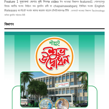
Feature 1
মুক্তকথা
জেলার কৃষি
শিবগঞ্জ
video
ঈদ শুভেচ্ছা বিজ্ঞাপন
featured1
গোমস্তাপুর
ফিচার
জাতীয় সংসদ নির্বাচন
শুভ জন্মদিন রানী মা
chapainawabganj
ইউনিয়ন সংবাদ
English
Releases
কর্পোরেট সংবাদ
জাফর জয়নাল
নাচোল
চাঁপাইনবাবগঞ্জ টিভি
ভোলাহাট
শুভেচ্ছা বিজ্ঞাপন
Technology
কবিতা
জন্মদিন
পাঠকের চিঠি
বিজ্ঞাপন