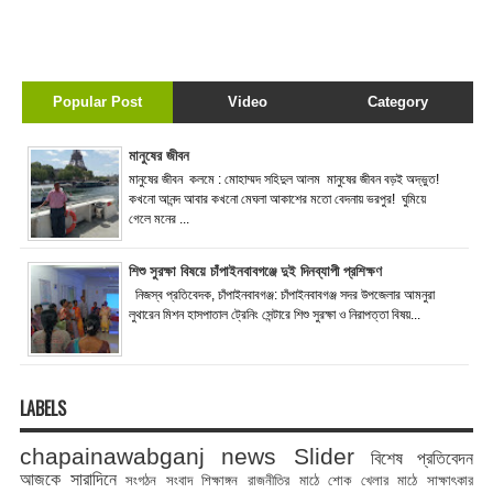
Popular Post
Video
Category
মানুষের জীবন
মানুষের জীবন কলমে : মোহাম্মদ সহিদুল আলম মানুষের জীবন বড়ই অদ্ভুত!
কখনো আনন্দ আবার কখনো মেঘলা আকাশের মতো বেদনায় ভরপুর! ঘুমিয়ে
গেলে মনের ...
শিশু সুরক্ষা বিষয়ে চাঁপাইনবাবগঞ্জে দুই দিনব্যাপী প্রশিক্ষণ
নিজস্ব প্রতিবেদক, চাঁপাইনবাবগঞ্জ: চাঁপাইনবাবগঞ্জ সদর উপজেলার আমনুরা
লুথারেন মিশন হাসপাতাল ট্রেনিং সেন্টারে শিশু সুরক্ষা ও নিরাপত্তা বিষয়...
LABELS
chapainawabganj news
Slider
বিশেষ প্রতিবেদন
আজকে সারাদিনে
সংগঠন সংবাদ
শিক্ষাঙ্গন
রাজনীতির মাঠে
শোক
খেলার মাঠে
সাক্ষাৎকার