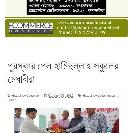
পুরস্কার পেল হামিদুল্লাহ স্কুলের
মেধাবীরা
chapainawabganj tv
October 01, 2019
chapainawabganj news
,
Slider