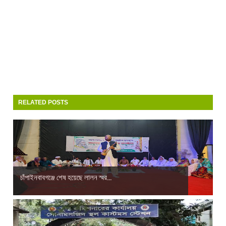
RELATED POSTS
চাঁপাইনবাবগঞ্জে শেষ হয়েছে লালন স্মর...