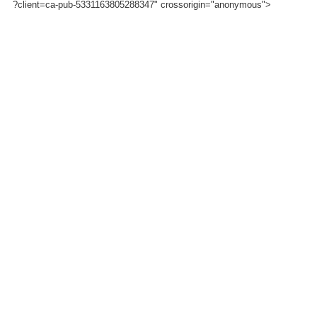
?client=ca-pub-5331163805288347" crossorigin="anonymous">