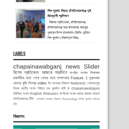
শিশু সুরক্ষা বিষয়ে চাঁপাইনবাবগঞ্জে দুই
দিনব্যাপী প্রশিক্ষণ
নিজস্ব প্রতিবেদক, চাঁপাইনবাবগঞ্জ:
চাঁপাইনবাবগঞ্জ সদর উপজেলার আমনুরা
লুথারেন মিশন হাসপাতাল ট্রেনিং সেন্টারে
শিশু সুরক্ষা ও নিরাপত্তা বিষয়...
LABELS
chapainawabganj news
Slider
বিশেষ প্রতিবেদন
আজকে সারাদিনে
সংগঠন সংবাদ
শিক্ষাঙ্গন
রাজনীতির মাঠে
শোক
খেলার মাঠে
সাক্ষাৎকার
Feature 1
মুক্তকথা
জেলার কৃষি
শিবগঞ্জ
video
ঈদ শুভেচ্ছা বিজ্ঞাপন
featured1
গোমস্তাপুর
ফিচার
জাতীয় সংসদ নির্বাচন
শুভ জন্মদিন রানী মা
chapainawabganj
ইউনিয়ন সংবাদ
English Releases
কর্পোরেট সংবাদ
জাফর জয়নাল
নাচোল
চাঁপাইনবাবগঞ্জ টিভি
ভোলাহাট
শুভেচ্ছা বিজ্ঞাপন
Technology
কবিতা
জন্মদিন
পাঠকের
চিঠি
বিজ্ঞাপন