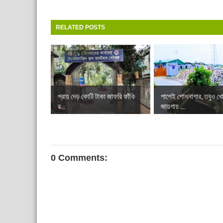
RELATED POSTS
প্রায় দেড় কোটি টাকা জাফরি ফাঁকি
পাশেই শোধনাগার, তবুও খে
র...
জায়গায় ...
0 Comments: