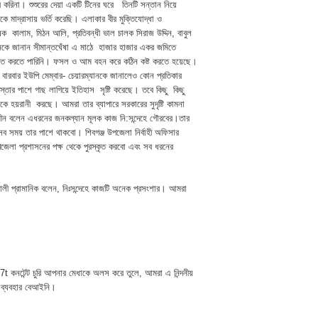
িনা। শুশুরের দেয়া একটি টিনের ঘরে তিনটি সন্তান নিয়ে
 মাদ্রাসায় ভর্তি করেছি। এলাকার বীর মুক্তিযোদ্ধা ও
 কালাম, মিঠন আলি, প্রতিবন্ধী ভাল চালক সিরাজ উদ্দিন, বাবুল
অনেকে জানান সীমান্তঘেঁষা এ মাঠে হাজার হাজার একর জমিতে
ায়াত করতে পারিনি। ফসল ও আম বহন করে কঠিন কষ্ট করতে হয়েছে।
বারবার ইউপি মেম্বার- চেয়ারম্যানকে জানালেও কোন প্রতিকার
্তার পাশে গাছ লাগিয়ে ইতিহাস সৃষ্টি করেছে। তবে কিছু কিছু
াকে হয়রানী করছে। আমরা তার ব্যাপারে সরকারের সুদৃষ্টি কামনা
মীন বলেন এধরনের জনকল্যান মূলক কাজ নি:সন্দেহে গৌরবের।তার
ব সময় তার পাশে থাকবো। শিবগঞ্জ উপজেলা নির্বাহী অফিসার
লা প্রশাসনের পক্ষ থেকে পুরস্কৃত করবো এবং সব ধরনের
ী প্রামানিক বলেন, নিঃসন্দেহে কাজটি অনেক প্রসংশার। আমরা
t কনটেন্ট চুরি আপনার মেধাকে অলস করে তুলে, আমরা এ নিন্দনীয়
 ব্যবহার বেআইনি।