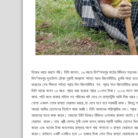
নিজের খরচে করতে পরি। তিনি জানান, ১৬ বছরে বিশ^নাথপুর মাঠের বিভিন্ন সড়কের পা
বিশ^নাথপুর ঘুনটোলা চৌকা নুরানী মাদ্রাসা পর্যন্ত আধা কিলোমিটার, চুনকি পাড়া হ
ভারতের শেষ সীমানা পর্যন্ত প্রায় তিন কিলোমিটার সহ প্রায় সাত কিলোমিটার রা
তিনি আরো বলেন ১৬ বছর প্রায় খরচ হয়েছে প্রায় ১০লাখ টাকা। ২০১৬ সালে আমার গ
কাদা- পানি জমে থাকায় মহিলা সহ পথিকের কষ্ট দেখে সে রাস্তাটুকি আমি নিজ খরচ
গেলো একদল লোক রাস্তা মেরামত করছে,যা দেখে মনে হবে সরকারী কাজ। কিন্তু
আমরা আমির হোসেনের নির্দেশে কাজ করছি। তিনি আমাদের পারিশ্রমিক দেন। প্
আমাদের সাথে কাজ করেন। তাছাড়া তিনি নিজেও বিভিন্ন এলাকায় কামলা খাটেন। তিন
মেরামত করেন। তার স্ত্রী মোসাঃ সুখী বেগম বলেন,আমার স্বামী আমির হোসেন নি
করেন এবং অর্ধেক টাকা জনসেবায় রাস্তার পাশে গাছ গালানো ও রাস্তা মেরামতে খর
করেন। বর্তমানে একটি এনজিও হতে ১০ হাজার টাকা লোন নিয়ে রাস্তা মেরামতের 