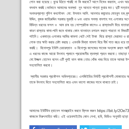
লোন করা হয়েছে। বুঝে উঠতে পারছি না কি করবো? আগে নিষেধ করতাম, এখন আর কর
বসবাস করছি।বর্তমানে আমাদের অবস্থা নুন আনতে পান্তা ফুরার মত। দুটি সন্তানকে
অবসরপ্রাপ্ত পুলিশ কনস্টেবল মো: উসমান আলি. আনসার কমান্ডার মোহবুল হক,কৃষক
উদ্দিন, কৃষক জাহিরুদ্দিন সরকার মুরব্বী ও ৯নং ওয়াড সদস্য বাদশাহ সহ এলাকার 
বিভিন্ন ধরনের ফসল ও আম চাষ হয়।সাম্প্রতিক কালেও এ রাস্তাগুলি দিয়ে যাত
কারণ রাস্তায় কাদা-পানি জমে থাকায় কোন যানবাহন চলাচল করতে পারতো না বিষয়টি 
পাইনি। একমাত্র এলাকার আমির কামলা খেটে সেই টাকা দিয়ে রাস্তা মেরামত ও রাস
লোক তার ক্ষতি করার চেষ্টা করছে। এমনকি মিথ্যা মামলা দিয়ে দীর্ঘ সাত বছর ধরে ত
করছি। বিনোদপুর ইউপি চেয়ারম্যান ও বিনোপুর কলেজের সাবেক অধ্যক্ষ রুহুল আ
এ ধরনের কাজে আরো উৎসাহ প্রদানে প্রয়োজনীয় ব্যবস্থা গ্রহন করবো। তাছাড়া স
মো:উজ্জল হোসেন বলেন এটি খুবই ভাল কাজ।তার খোঁজ খবর নিয়ে তাকে আমরা উপজে
সহযোগিতা করবো।
স্থানীয় সরকার প্রকৌশল অধিদপ্তরের। এলজিইডির নির্বাহী প্রকৌশলী মোজাহার আল
তাকে উৎসাহ দিতে সহযোগিতা করে এমন ভালো কাজের সাথে থাকতে চাই।
আমাদের ইউটিউব চ্যানেল সাবস্ক্রাইব করতে ক্লিক করুন https://bit.ly/2Oe737
কাজকে নিরুৎসাহিত করি। এই ওয়েবসাইটের কোন লেখা, ছবি, ভিডিও অনুমতি ছাড়া