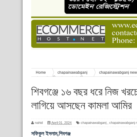
চাঁপাইনবাবগঞ্জে শেষ হয়েছে ৫ দিনের স্কাউট ইউনিট লি
বাংলাদেশ স্কাউটস দিবস পালন
পানি সংকট, কলস নিয়ে বিক্ষোভ
ঈদের শুভেচ্ছা জানিয়েছেন সাবেক ছাত্রলীগ নেতা আবু হ
শিশু সুরক্ষা বিষয়ে চাঁপাইনবাবগঞ্জে দুই দিনব্যাপী প্রশিক্ষ
Home
chapainawabganj
chapainawabganj ne
মেরামত ও গাছ লাগিয়ে আসছেন কামলা আমির
শিবগঞ্জে ১৬ বছর ধরে নিজ খরচ
লাগিয়ে আসছেন কামলা আমির
nahid
April 01, 2024
chapainawabganj
,
chapainawabganj 
সফিকুল ইসলাম,শিবগঞ্জ