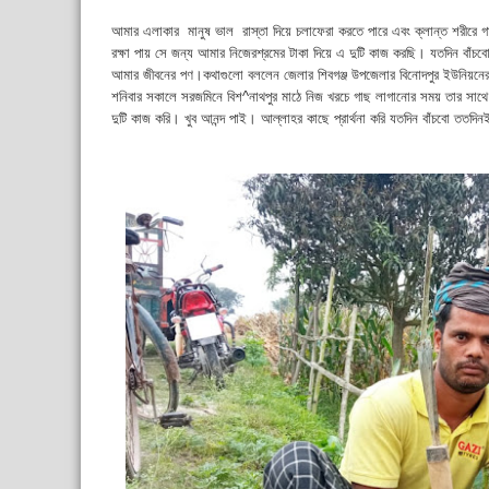
আমার এলাকার মানুষ ভাল রাস্তা দিয়ে চলাফেরা করতে পারে এবং ক্লান্ত শরীরে গাছে
রক্ষা পায় সে জন্য আমার নিজেরশ্রমের টাকা দিয়ে এ দুটি কাজ করছি। যতদিন বা
আমার জীবনের পণ।কথাগুলো বললেন জেলার শিবগঞ্জ উপজেলার বিনোদপুর ইউনিয়নের 
শনিবার সকালে সরজমিনে বিশ^নাথপুর মাঠে নিজ খরচে গাছ লাগানোর সময় তার সাথ
দুটি কাজ করি। খুব আনন্দ পাই। আল্লাহর কাছে প্রার্থনা করি যতদিন বাঁচবো ততদিন