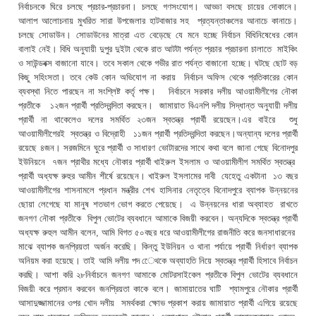
নির্বাচনকে ঘিরে চলছে প্রচার-প্রচারনা। চলছে গণসংযোগ। আড্ডা বসছে চায়ের দোকানে।
আলাপ আলোচনায় মুখরিত সারা উপজেলার হাটবাজার সহ প্রত্যন্তাঞ্চলের আনাচে কানাচে।
চলছে সোডাউন। সোডাউনের মাত্রা এত বেড়েছে যে মনে হচ্ছে নির্বাচন বিধিনিষেধের কোন
বালাই নেই। বিধি অনুযায়ী দুপুর দুইটা থেকে রাত আটটা পর্যন্ত প্রচার প্রচারনা চালাতে মাইকিং
ও সাউন্ডবক্স বাজানো যাবে। তবে সকাল থেকে গভীর রাত পর্যন্ত বাজানো হচ্ছে। ঘটছে ছোট বড়
কিছু সহিংসতা। তবে কেউ কোন অভিযোগ না করায় নির্বাচন অফিস থেকে প্রতিকারের কোন
ব্যবস্থা নিতে পারছেন না সংশ্লিষ্ট কর্তৃ পক্ষ। নির্বাচনে সরকার দলীয় আওয়ামীলীগের নৌকা
প্রতীকে ১২জন প্রার্থী প্রতিদ্বন্দিতা করছেন। জামায়াত বিএনপি দলীয় সিদ্ধান্ত অনুযায়ী দলীয়
প্রার্থী না থাকেলেও দলের সমর্থিত ২৩জন স্বতন্ত্র প্রার্থী রয়েছেন।এর বাইরে শুধু
আওয়ামীলীগেরই স্বতন্ত্র ও বিদ্রোহী ১১জন প্রার্থী প্রতিদ্বন্দিতা করছেন।অন্যান্য দলের প্রার্থী
রয়েছে ৪জন। সরজমিনে ঘুরে প্রার্থী ও সাধারণ ভোটারদের সাথে কথা বলে জানা গেছে বিনোদপুর
ইউনিয়নে ৭জন প্রাথীর মধ্যে নৌকার প্রার্থী খাইরুল ইসলাম ও আওয়ামীলীগ সমর্থিত স্বতন্ত্র
প্রার্থী অধ্যক্ষ রুহুর আমীন শীর্ষে রয়েছেন। খাইরুল ইসলামের দাবী যেহেতু একটানা ১৩ বছর
আওয়ামীলীগের শাসনামলে প্রধান মন্ত্রীর শেখ হাসিনার নেতৃত্বে বিনোদপুরে ব্যাপক উন্নয়নের
ছোয়া লেগেছে যা মানুষ শতভাগ ভোগ করতে পেয়েছে। এ উন্নয়নের ধারা অব্যাহত রাখতে
জনগণ নৌকা প্রতীকে বিপুল ভোটের ব্যবধানে আমাকে বিজয়ী করবেন। অন্যদিকে স্বতন্ত্র প্রার্থী
অধ্যক্ষ রুহুল আমীন বলেন, আমি বিগত ৫০বছর ধরে আওয়ামীলীগের রাজনীতি করে জনসাধারনের
মাঝে ব্যাপক জনপ্রিয়তা অর্জন করেছি। কিন্তু ইউনিয়ন ও থানা পর্যায়ে প্রার্থী নির্ধারণ ব্যাপক
অনিয়ম করা হয়েছে। তাই আমি দলীয় পদ েেথকে অব্যাহতি নিয়ে স্বতন্ত্র প্রার্থী হিসাবে নির্বাচন
করছি। আশা করি ২৮নির্বাচনে জনগণ আমাকে মোটরসাইকেল প্রতীকে বিপুল ভোটের ব্যবধানে
বিজয়ী করে প্রমান করবেন জনপ্রিয়তা কাকে বলে। জামায়াতের ঘাটি শ্যামপুরে নৌকার প্রার্থী
আসাদুজ্জামানের ওপর খোদ দলীয় সমর্থকরা ক্ষোভ প্রকাশ করায় জামায়াত প্রার্থী এগিয়ে রয়েছে