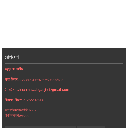
যোগাযোগ
আব্দুর রব নাহিদ
বার্তা বিভাগ:
০১৩১৬০২৫৯৮২, ০১৩১৬০২৫৯৮৩
ই-মেইল: chapainawabganjtv@gmail.com
বিজ্ঞাপন বিভাগ:
০১৩১৬০২৫৯৮৪
©চাঁপাইনবাবগঞ্জটিভি ২০১৮
চাঁপাইনবাবগঞ্জ-৬৩০০