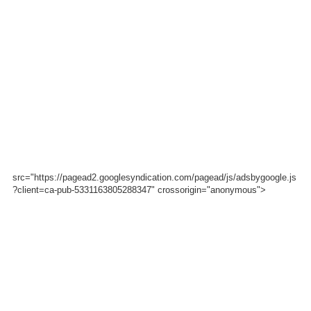
src="https://pagead2.googlesyndication.com/pagead/js/adsbygoogle.js
?client=ca-pub-5331163805288347" crossorigin="anonymous">