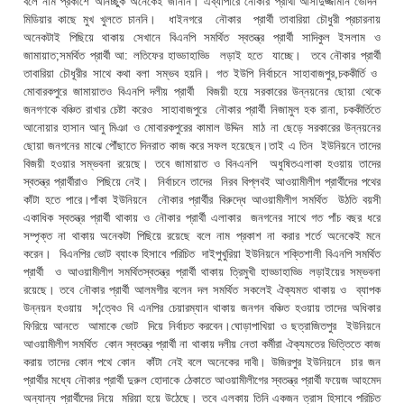
বলে নাম প্রকাশে অনিচ্ছুক অনেকেই জানান। এব্যাপারে নৌকার প্রার্থী আসাদুজ্জামান ভোদন
মিডিয়ার কাছে মুখ খুলতে চাননি। ধাইনগরে নৌকার প্রার্থী তাবারিয়া চৌধুরী প্রচারনায়
অনেকটাই পিছিয়ে থাকায় সেখানে বিএনপি সমর্থিত স্বতন্ত্র প্রার্থী সাদিকুল ইসলাম ও
জামায়াত;সমর্থিত প্রার্থী আ: লতিফের হাড্ডাহাড্ডি লড়াই হতে যাচ্ছে। তবে নৌকার প্রার্থী
তাবারিয়া চৌধূরীর সাথে কথা বলা সম্ভব হয়নি। গত ইউপি নির্বাচনে সাহাবাজপুর,চককীর্তি ও
মোবারকপুরে জামায়াতও বিএনপি দলীয় প্রার্থী বিজয়ী হয়ে সরকারের উন্নয়নের ছোয়া থেকে
জনগণকে বঞ্চিত রাখার চেষ্টা করেও সাহাবাজপুরে নৌকার প্রার্থী নিজামুল হক রানা, চককীর্তিতে
আনোয়ার হাসান আনু মিঞা ও মোবারকপুরের কামাল উদ্দিন মাঠ না ছেড়ে সরকারের উন্নয়নের
ছোয়া জনগনের মাঝে পৌঁছাতে দিনরাত কাজ করে সফল হয়েছেন।তাই এ তিন ইউনিয়নে তাদের
বিজয়ী হওয়ার সম্ভবনা রয়েছে। তবে জামায়াত ও বিনএনপি অধুষিতএলাকা হওয়ায় তাদের
স্বতন্ত্র প্রার্থীরাও পিছিয়ে নেই। নির্বাচনে তাদের নিরব বিপ্লবই আওয়ামীলীগ প্রার্থীদের পথের
কাঁটা হতে পারে।পাঁকা ইউনিয়নে নৌকার প্রার্থীর বিরুদ্ধে আওয়ামীলীগ সমর্থিত উঠতি বয়সী
একাধিক স্বতন্ত্র প্রার্থী থাকায় ও নৌকার প্রার্থী এলাকার জনগনের সাথে গত পাঁচ বছর ধরে
সম্পৃক্ত না থাকায় অনেকটা পিছিয়ে রয়েছে বলে নাম প্রকাশ না করার শর্তে অনেকেই মনে
করেন। বিএনপির ভোট ব্যাংক হিসাবে পরিচিত দাইপুখুরিয়া ইউনিয়নে শক্তিশালী বিএনপি সমর্থিত
প্রার্থী ও আওয়ামীলীগ সমর্থিতস্বতন্ত্র প্রার্থী থাকায় ত্রিমুখী হাড্ডাহাড্ডি লড়াইয়ের সম্ভবনা
রয়েছে। তবে নৌকার প্রার্থী আলমগীর বলেন দল সমর্থিত সকলেই ঐক্যমত থাকায় ও ব্যাপক
উন্নয়ন হওয়ায় স¦ত্বেও বি এনপির চেয়ারম্যান থাকায় জনগন বঞ্চিত হওয়ায় তাদের অধিকার
ফিরিয়ে আনতে আমাকে ভোট দিয়ে নির্বাচত করবেন।ঘোড়াপাখিয়া ও ছত্রাজিতপুর ইউনিয়নে
আওয়ামীলীগ সমর্থিত কোন স্বতন্ত্র প্রার্থী না থাকায় দলীয় নেতা কর্মীরা ঐক্যমতের ভিত্তিতে কাজ
করায় তাদের কোন পথে কোন কাঁটা নেই বলে অনেকের দাবী। উজিরপুর ইউনিয়নে চার জন
প্রার্থীর মধ্যে নৌকার প্রার্থী দুরুল হোদাকে ঠেকাতে আওয়ামীলীগের স্বতন্ত্র প্রার্থী ফয়েজ আহমেদ
অন্যান্য প্রার্থীদের নিয়ে মরিয়া হয়ে উঠেছে। তবে এলকায় তিনি একজন ত্রাস হিসাবে পরিচিত