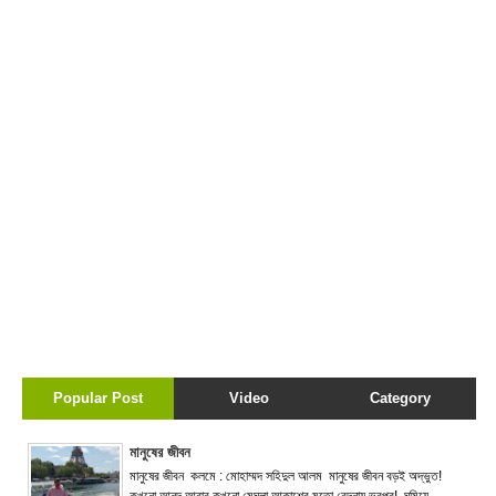
Popular Post
Video
Category
মানুষের জীবন
মানুষের জীবন কলমে : মোহাম্মদ সহিদুল আলম মানুষের জীবন বড়ই অদ্ভুত!
কখনো আনন্দ আবার কখনো মেঘলা আকাশের মতো বেদনায় ভরপুর! ঘুমিয়ে