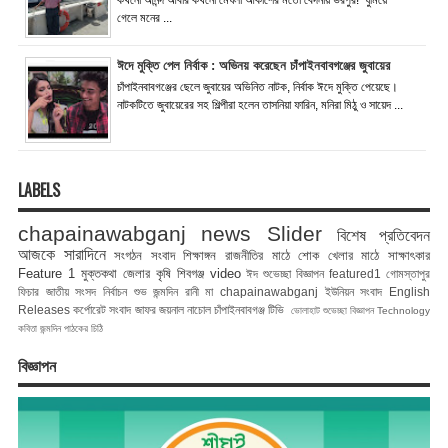
গেলে মনের ...
ঈদে মুক্তি পেল নির্বাক : অভিনয় করেছেন চাঁপাইনবাবগঞ্জের জুবায়ের
চাঁপাইনবাবগঞ্জের ছেলে জুবায়ের অভিনিত নাটক, নির্বাক ঈদে মুক্তি পেয়েছে।
নাটকটিতে জুবায়েরের সহ শিল্পীরা হলেন তাসনিয়া ফারিন, মনিরা মিঠু ও সায়েদ ...
LABELS
chapainawabganj news
Slider
বিশেষ প্রতিবেদন
আজকে সারাদিনে
সংগঠন সংবাদ
শিক্ষাঙ্গন
রাজনীতির মাঠে
শোক
খেলার মাঠে
সাক্ষাৎকার
Feature 1
মুক্তকথা
জেলার কৃষি
শিবগঞ্জ
video
ঈদ শুভেচ্ছা বিজ্ঞাপন
featured1
গোমস্তাপুর
ফিচার
জাতীয় সংসদ নির্বাচন
শুভ জন্মদিন রানী মা
chapainawabganj
ইউনিয়ন সংবাদ
English
Releases
কর্পোরেট সংবাদ
জাফর জয়নাল
নাচোল
চাঁপাইনবাবগঞ্জ টিভি
ভোলাহাট
শুভেচ্ছা বিজ্ঞাপন
Technology
কবিতা
জন্মদিন
পাঠকের চিঠি
বিজ্ঞাপন