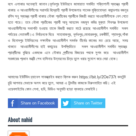
বলে এলাকার অনেক্ইে জানান।দূর্লভপুর ইউনিয়নে জামায়াত সমর্থিত শক্তিশালী স্বতন্ত্র প্রার্থী
থাকায় ও আওয়ামীলীগের সরাসরি বিদ্রোহী প্রার্থী উপজেলার সাবেক মুক্তিযোদ্ধা কমান্ডপার বজলুর
রশিদ সনু স্বতন্ত্র প্রার্থী থাকায় নৌকা প্রতীকের প্রার্থীকে বিজয়ী করতে আওয়ামীলীগকে বেগ পেতে
হতে পারে। তবে নৌকা প্রতীকের প্রার্থী আবু আহমেদ নজমুল কবির মুক্তা শিবগঞ্জ উপজেলা
আওয়ামীলীগের সভাপতি হওয়ায় তাকে বিজয়ী করতে মাঠে রয়েছে আওয়ামীলীগ সমর্থিত সকল
পর্যায়ের নেতাকর্মী।এ নির্বাচনকে ঘিরে সাহাবাজপুর, দূর্লভপুর,মোবারকপুর, চককীর্তি, শ্যামপুর,পাঁকা
ও বিনোদপুর ইউনিয়নের লক্ষাধীক আওয়ামীলীগ সমর্থক তীর্থের কাকের মত চেয়ে আছে, সময়
থাকতে আওয়ামীলীগের হাই কমান্ডের উপস্থিতিতে সকল আওয়ামীলীগ সমর্থিত স্বতন্ত্র
প্রার্র্থীদের বুঝিয়ে একমঞ্চে এনে নৌকার র্প্র্থাীদের বিজয়ের পথকে সুগম করে আওয়ামীলীগ
সরকারের প্রধান মন্ত্রী শেখ হাসিনার উন্নয়নের চিত্র তুলে ধরার সুযোগ করে দেয়া হোক।
আমাদের ইউটিউব চ্যানেল সাবস্ক্রাইব করতে ক্লিক করুন https://bit.ly/2Oe737t কনটেন্ট
চুরি আপনার মেধাকে অলস করে তুলে, আমরা এ নিন্দনীয় কাজকে নিরুৎসাহিত করি। এই
ওয়েবসাইটের কোন লেখা, ছবি, ভিডিও অনুমতি ছাড়া ব্যবহার বেআইনি।
Share on Facebook
Share on Twitter
About nahid