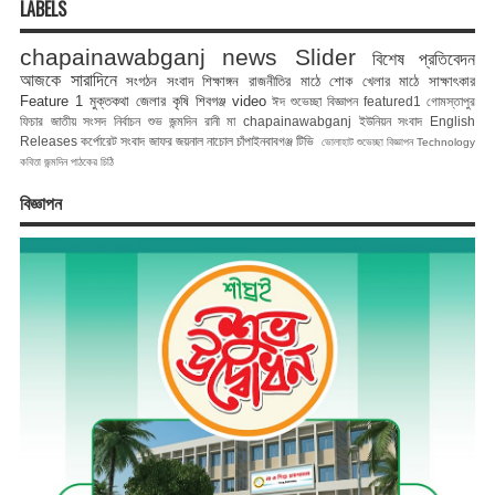
LABELS
chapainawabganj news
Slider
বিশেষ প্রতিবেদন
আজকে সারাদিনে
সংগঠন সংবাদ
শিক্ষাঙ্গন
রাজনীতির মাঠে
শোক
খেলার মাঠে
সাক্ষাৎকার
Feature 1
মুক্তকথা
জেলার কৃষি
শিবগঞ্জ
video
ঈদ শুভেচ্ছা বিজ্ঞাপন
featured1
গোমস্তাপুর
ফিচার
জাতীয় সংসদ নির্বাচন
শুভ জন্মদিন রানী মা
chapainawabganj
ইউনিয়ন সংবাদ
English
Releases
কর্পোরেট সংবাদ
জাফর জয়নাল
নাচোল
চাঁপাইনবাবগঞ্জ টিভি
ভোলাহাট
শুভেচ্ছা বিজ্ঞাপন
Technology
কবিতা
জন্মদিন
পাঠকের চিঠি
বিজ্ঞাপন