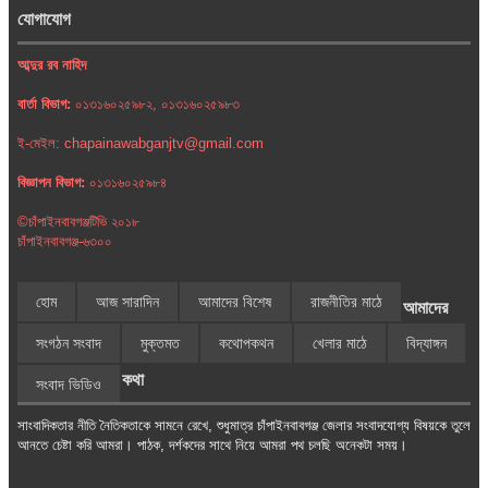
যোগাযোগ
আব্দুর রব নাহিদ
বার্তা বিভাগ:
০১৩১৬০২৫৯৮২, ০১৩১৬০২৫৯৮৩
ই-মেইল: chapainawabganjtv@gmail.com
বিজ্ঞাপন বিভাগ:
০১৩১৬০২৫৯৮৪
©চাঁপাইনবাবগঞ্জটিভি ২০১৮
চাঁপাইনবাবগঞ্জ-৬৩০০
হোম
আজ সারাদিন
আমাদের বিশেষ
রাজনীতির মাঠে
আমাদের
সংগঠন সংবাদ
মুক্তমত
কথোপকথন
খেলার মাঠে
বিদ্যাঙ্গন
কথা
সংবাদ ভিডিও
সাংবাদিকতার নীতি নৈতিকতাকে সামনে রেখে, শুধুমাত্র চাঁপাইনবাবগঞ্জ জেলার সংবাদযোগ্য বিষয়কে তুলে
আনতে চেষ্টা করি আমরা। পাঠক, দর্শকদের সাথে নিয়ে আমরা পথ চলছি অনেকটা সময়।