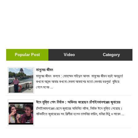
Popular Post
Video
Category
মানুষের জীবন
মানুষের জীবন কলমে : মোহাম্মদ সহিদুল আলম মানুষের জীবন বড়ই অদ্ভুত!
কখনো আনন্দ আবার কখনো মেঘলা আকাশের মতো বেদনায় ভরপুর! ঘুমিয়ে
গেলে মনের ...
ঈদে মুক্তি পেল নির্বাক : অভিনয় করেছেন চাঁপাইনবাবগঞ্জের জুবায়ের
চাঁপাইনবাবগঞ্জের ছেলে জুবায়ের অভিনিত নাটক, নির্বাক ঈদে মুক্তি পেয়েছে।
নাটকটিতে জুবায়েরের সহ শিল্পীরা হলেন তাসনিয়া ফারিন, মনিরা মিঠু ও সায়েদ ...