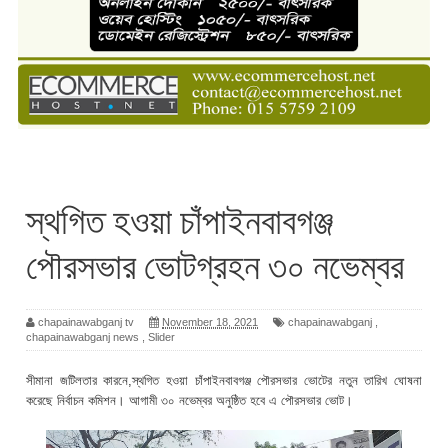
স্থগিত হওয়া চাঁপাইনবাবগঞ্জ
পৌরসভার ভোটগ্রহন ৩০ নভেম্বর
chapainawabganj tv
November 18, 2021
chapainawabganj
,
chapainawabganj news
,
Slider
সীমানা জটিলতার কারনে,স্থগিত হওয়া চাঁপাইনবাবগঞ্জ পৌরসভার ভোটের নতুন তারিখ ঘোষনা
করেছে নির্বাচন কমিশন। আগামী ৩০ নভেম্বর অনুষ্ঠিত হবে এ পৌরসভার ভোট।