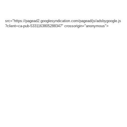
src="https://pagead2.googlesyndication.com/pagead/js/adsbygoogle.js
?client=ca-pub-5331163805288347" crossorigin="anonymous">