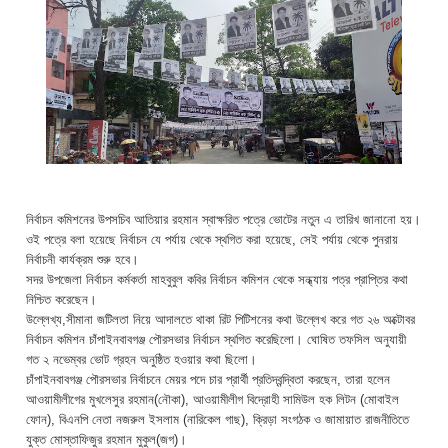
নির্বাচন কমিশনের উপসচিব আতিয়ার রহমান স্বাক্ষরিত পত্রে ভোটের নতুন এ তারিখ জানানো হয়।
ওই পত্রে বলা হয়েছে নির্বাচন যে পর্যায় থেকে স্থগিত করা হয়েছে, সেই পর্যায় থেকে পুনরায়
নির্বাচনী কার্যক্রম শুরু হবে।
সদর উপজেলা নির্বাচন কর্মকর্তা মাহবুবুল কবির নির্বাচন কমিশন থেকে সন্ধ্যায় পত্র প্রাপ্তির কথা
নিশ্চিত করেছেন।
উল্লেখ্য,সীমানা জটিলতা নিয়ে আদালতে থাকা রিট পিটিশনের কথা উল্লেখ করে গত ২৬ অক্টোবর
নির্বাচন কমিশন চাঁপাইনবাবগঞ্জ পৌরসভার নির্বাচন স্থগিত করেছিলো। ঘোষিত তফসিল অনুযায়ী
গত ২ নভেম্বর ভোট গ্রহন অনুষ্ঠিত হওয়ার কথা ছিলো।
চাঁপাইনবাবগঞ্জ পৌরসভার নির্বাচনে মেয়র পদে চার প্রার্থী প্রতিদ্বন্দ্বিতা করছেন, তারা হলেন
আওয়ামীলীগের মুখলেসুর রহমান(নৌকা), আওয়ামীলীগ বিদ্রোহী সামিউল হক লিটন (মোবাইল
ফোন), বিএনপি নেতা নজরুল ইসলাম (নারিকেল গাছ), ক্রিড়া সংগঠক ও জামায়াত রাজনীতিতে
যুক্ত মোস্তাফিজুর রহমান মুকুল(জগ)।