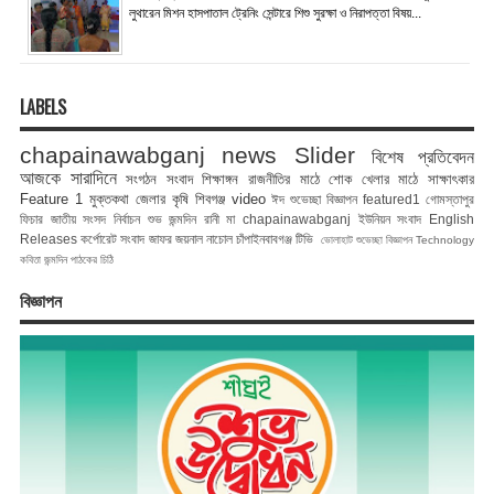
লুথারেন মিশন হাসপাতাল ট্রেনিং সেন্টারে শিশু সুরক্ষা ও নিরাপত্তা বিষয়...
LABELS
chapainawabganj news
Slider
বিশেষ প্রতিবেদন
আজকে সারাদিনে
সংগঠন সংবাদ
শিক্ষাঙ্গন
রাজনীতির মাঠে
শোক
খেলার মাঠে
সাক্ষাৎকার
Feature 1
মুক্তকথা
জেলার কৃষি
শিবগঞ্জ
video
ঈদ শুভেচ্ছা বিজ্ঞাপন
featured1
গোমস্তাপুর
ফিচার
জাতীয় সংসদ নির্বাচন
শুভ জন্মদিন রানী মা
chapainawabganj
ইউনিয়ন সংবাদ
English
Releases
কর্পোরেট সংবাদ
জাফর জয়নাল
নাচোল
চাঁপাইনবাবগঞ্জ টিভি
ভোলাহাট
শুভেচ্ছা বিজ্ঞাপন
Technology
কবিতা
জন্মদিন
পাঠকের চিঠি
বিজ্ঞাপন