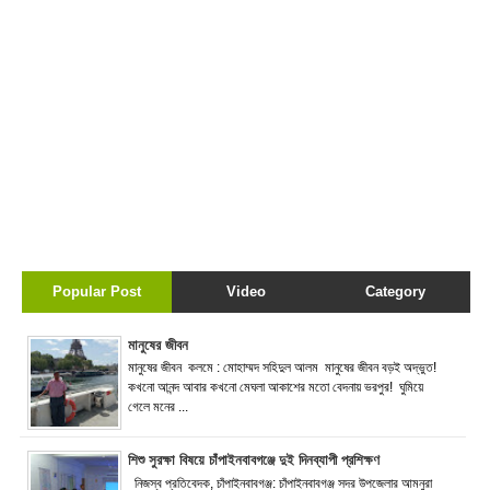
Popular Post
Video
Category
মানুষের জীবন
মানুষের জীবন কলমে : মোহাম্মদ সহিদুল আলম মানুষের জীবন বড়ই অদ্ভুত!
কখনো আনন্দ আবার কখনো মেঘলা আকাশের মতো বেদনায় ভরপুর! ঘুমিয়ে
গেলে মনের ...
শিশু সুরক্ষা বিষয়ে চাঁপাইনবাবগঞ্জে দুই দিনব্যাপী প্রশিক্ষণ
নিজস্ব প্রতিবেদক, চাঁপাইনবাবগঞ্জ: চাঁপাইনবাবগঞ্জ সদর উপজেলার আমনুরা