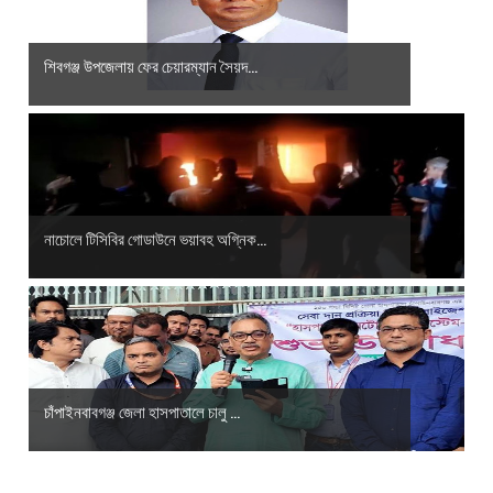
শিবগঞ্জ উপজেলায় ফের চেয়ারম্যান সৈয়দ...
নাচোলে টিসিবির গোডাউনে ভয়াবহ অগ্নিক...
চাঁপাইনবাবগঞ্জ জেলা হাসপাতালে চালু ...