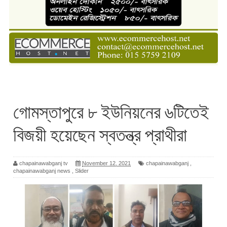
গোমস্তাপুরে ৮ ইউনিয়নের ৬টিতেই
বিজয়ী হয়েছেন স্বতন্ত্র প্রাথীরা
chapainawabganj tv
November 12, 2021
chapainawabganj
,
chapainawabganj news
,
Slider