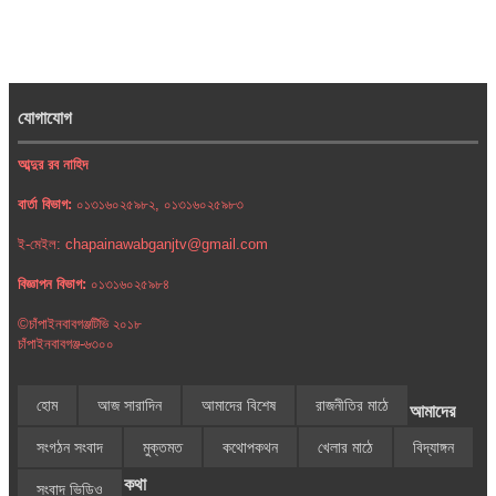
যোগাযোগ
আব্দুর রব নাহিদ
বার্তা বিভাগ:
০১৩১৬০২৫৯৮২, ০১৩১৬০২৫৯৮৩
ই-মেইল: chapainawabganjtv@gmail.com
বিজ্ঞাপন বিভাগ:
০১৩১৬০২৫৯৮৪
©চাঁপাইনবাবগঞ্জটিভি ২০১৮
চাঁপাইনবাবগঞ্জ-৬৩০০
হোম
আজ সারাদিন
আমাদের বিশেষ
রাজনীতির মাঠে
আমাদের
সংগঠন সংবাদ
মুক্তমত
কথোপকথন
খেলার মাঠে
বিদ্যাঙ্গন
কথা
সংবাদ ভিডিও