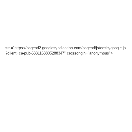
src="https://pagead2.googlesyndication.com/pagead/js/adsbygoogle.js
?client=ca-pub-5331163805288347" crossorigin="anonymous">