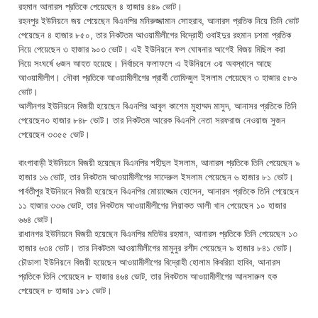
রহমান আনারস প্রতিকে পেয়েছেন ৪ হাজার ৪৪৯ ভোট।
রহনপুর ইউনিয়নে জয় পেয়েছেন বিএনপির মনিরুজ্জামান সোহরাব, আনারস প্রতিক নিয়ে তিনি ভোট
পেয়েছেন ৪ হাজার ৮৫০, তার নিকটতম আওয়ামীলীগের বিদ্রোহী ওবাইদুর রহমান চশমা প্রতিক
নিয়ে পেয়েছেন ৩ হাজার ৯০৩ ভোট। এই ইউনিয়নে ফল ঘোষনার আগেই বিজয় মিছিল করা
নিয়ে সংঘর্ষে ৬জন আহত হয়েছে। নির্বাচনে ফলাফলে এ ইউনিয়নে ৩য় অবস্থানে আছে
আওয়ামীলীগ। নৌকা প্রতিকে আওয়ামীলীগের প্রার্থী তোফিজুল ইসলাম পেয়েছেন ৩ হাজার ৫৮৬
ভোট।
আলীনগর ইউনিয়নে বিজয়ী হয়েছেন বিএনপির আবুল কাশেম মুহাম্মদ মাসুদ, আনাসর প্রতিকে তিনি
পেয়েছেন৩ হাজার ৮৪৮ ভোট। তার নিকটতম আরেক বিএনপি নেতা সরফরাজ নেওয়াজ সুজন
পেয়েছেন ৩৩৫৫ ভোট।
বাংগাবাড়ী ইউনিয়নে বিজয়ী হয়েছেন বিএনপির শহীদুল ইসলাম, আনারস প্রতিকে তিনি পেয়েছেন ৯
হাজার ১৬ ভোট, তার নিকটতম আওয়ামীলীগের সাদেরুল ইসলাম পেয়েছেন ৬ হাজার ৮১ ভোট।
পার্বতীপুর ইউনিয়নে বিজয়ী হয়েছেন বিএনপির মোয়াজ্জেম হোসেন, আনারস প্রতিকে তিনি পেয়েছেন
১১ হাজার ৩৩৬ ভোট, তার নিকটতম আওয়ামীলীগের লিয়াকত আলী খান পেয়েছেন ১০ হাজার
৬৬৪ ভোট।
রাধানগর ইউনিয়নে বিজয়ী হয়েছেন বিএনপির মতিউর রহমান, আনারস প্রতিকে তিনি পেয়েছেন ১৩
হাজার ৬৩৪ ভোট। তার নিকটতম আওয়ামীলীগের মামুনুর রশীদ পেয়েছেন ৯ হাজার ৮৪১ ভোট।
চৌডালা ইউনিয়নে বিজয়ী হয়েছেন আওয়ামীলীগের বিদ্রোহী হোলাম কিবরিয়া হাবিব, আনারস
প্রতিকে তিনি পেয়েছেন ৮ হাজার ৪৬৪ ভোট, তার নিকটতম আওয়ামীলীগের আনসারুল হক
পেয়েছেন ৮ হাজার ১৮১ ভোট।