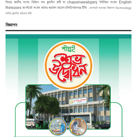
ফিচার
জাতীয় সংসদ নির্বাচন
শুভ জন্মদিন রানী মা
chapainawabganj
ইউনিয়ন সংবাদ
English
Releases
কর্পোরেট সংবাদ
জাফর জয়নাল
নাচোল
চাঁপাইনবাবগঞ্জ টিভি
ভোলাহাট
শুভেচ্ছা বিজ্ঞাপন
Technology
কবিতা
জন্মদিন
পাঠকের চিঠি
বিজ্ঞাপন