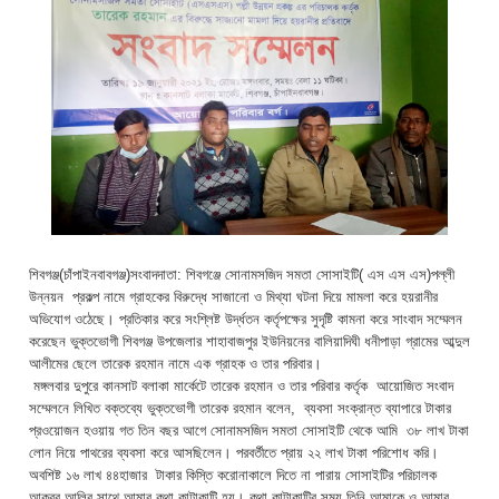
শিবগঞ্জ(চাঁপাইনবাবগঞ্জ)সংবাদদাতা: শিবগঞ্জে সোনামসজিদ সমতা সোসাইটি( এস এস এস)পল্লী
উন্নয়ন প্রকল্প নামে গ্রাহকের বিরুদ্ধে সাজানো ও মিথ্যা ঘটনা দিয়ে মামলা করে হয়রানীর
অভিযোগ ওঠেছে। প্রতিকার করে সংশ্লিষ্ট উর্দ্ধতন কর্তৃপক্ষের সুদৃষ্টি কামনা করে সাংবাদ সম্মেলন
করেছেন ভুক্তভোগী শিবগঞ্জ উপজেলার শাহাবাজপুর ইউনিয়নের বালিয়াদিঘী ধনীপাড়া গ্রামের আব্দুল
আলীমের ছেলে তারেক রহমান নামে এক গ্রাহক ও তার পরিবার।
মঙ্গলবার দুপুরে কানসাট বলাকা মার্কেটে তারেক রহমান ও তার পরিবার কর্তৃক আয়োজিত সংবাদ
সম্মেলনে লিখিত বক্তব্যে ভুক্তভোগী তারেক রহমান বলেন, ব্যবসা সংক্রান্ত ব্যাপারে টাকার
প্রওয়োজন হওয়ায় গত তিন বছর আগে সোনামসজিদ সমতা সোসাইটি থেকে আমি ৩৮ লাখ টাকা
লোন নিয়ে পাথরের ব্যবসা করে আসছিলেন। পরবর্তীতে প্রায় ২২ লাখ টাকা পরিশোধ করি।
অবশিষ্ট ১৬ লাখ ৪৪হাজার টাকার কিস্তি করোনাকালে দিতে না পারায় সোসাইটির পরিচালক
আকবর আলির সাথে আমার কথা কাটাকাটি হয়। কথা কাটাকাটির সময় তিনি আমাকে ও আমার