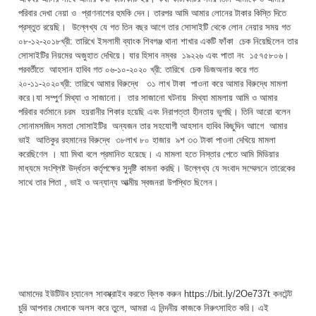
পরিবার দেখা নেয়া ও প্রাণনাশের হুমকি দেন। তারপর আমি আমার লোনের টাকার কিস্তি দিতে
প্রস্তুত রয়েছি। উল্লেখ্য যে গত তিন বছর আগে তার সোসাইটি থেকে লোন নেয়ার সময় গত
০৮-১২-২০১৮খ্রী: তারিখে ইসলামী ব্যাংক শিবগঞ্জ থানা শাখার একটি ফাঁকা চেক নিয়েছিলেন তার
সোসাইটির নিয়মের অজুহাত দেখিয়ে। যার হিসাব নম্বর ১৯২২৬ এবং পাতা নং ১৫৭৫৮০৬।
পরবর্তীতে আহসান হাবিব গত ০৬-১০-২০২০ খ্রী: তারিখে চেক ডিজঅনার করে গত
২০-১১-২০২০খ্রী: তারিখে আমার বিরুদ্ধে ৩১ লাখ টাকা পাওনা করে আমার বিরুদ্ধে মামলা
করে।যা সম্পুর্ণ মিথ্যা ও সাজানো। তার সাজানো ঘটনায় মিথ্যা মামলায় আমি ও আমার
পরিবার বর্তমানে চরম হয়রানীর শিকার হয়েছি এবং নিরাপত্তা হীনতায় ভুগছি। তিনি আরো বলেন
সোনামসজিদ সমতা সোসাইটির অন্যজন তার সহযোগী আহসান হাবিব কিছুদিন আাগে আমার
ভাই আতিকুর রহমানের বিরুদ্ধে ৩৮লাখ ৮০ হাজার ৯শ ৩৩ টাকা পাওনা দেখিয়ে মামলা
করেছিণেল । যাা মিথা বলে প্রমানিত হয়েছে। এ মামলা হতে নিস্তার পেতে আমি মিডিয়ার
মাধ্যমে সংশ্লিষ্ট উর্দ্ধতন কর্তৃপক্ষের সুদৃষ্টি কামনা করছি। উল্লেখ্য যে সংবাদ সম্মেলনে তারেকের
সাথে তার পিতা , ভাই ও অন্যান্য আত্মীয় স্বজনরা উপস্থিত ছিলেন।
আমাদের ইউটিউব চ্যানেল সাবস্ক্রাইব করতে ক্লিক করুন https://bit.ly/2Oe737t কনটেন্ট
চুরি আপনার মেধাকে অলস করে তুলে, আমরা এ নিন্দনীয় কাজকে নিরুৎসাহিত করি। এই