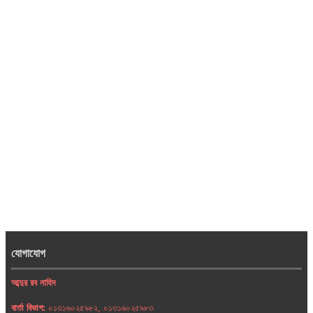
যোগাযোগ
আব্দুর রব নাহিদ
বার্তা বিভাগ:
০১৩১৬০২৫৯৮২, ০১৩১৬০২৫৯৮৩