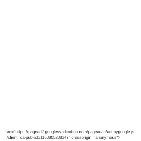
src="https://pagead2.googlesyndication.com/pagead/js/adsbygoogle.js
?client=ca-pub-5331163805288347" crossorigin="anonymous">