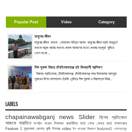
Popular Post
Video
Category
মানুষের জীবন
মানুষের জীবন কলমে : মোহাম্মদ সহিদুল আলম মানুষের জীবন বড়ই অদ্ভুত!
কখনো আনন্দ আবার কখনো মেঘলা আকাশের মতো বেদনায় ভরপুর! ঘুমিয়ে
গেলে মনের ...
শিশু সুরক্ষা বিষয়ে চাঁপাইনবাবগঞ্জে দুই দিনব্যাপী প্রশিক্ষণ
নিজস্ব প্রতিবেদক, চাঁপাইনবাবগঞ্জ: চাঁপাইনবাবগঞ্জ সদর উপজেলার আমনুরা
লুথারেন মিশন হাসপাতাল ট্রেনিং সেন্টারে শিশু সুরক্ষা ও নিরাপত্তা বিষয়...
LABELS
chapainawabganj news
Slider
বিশেষ প্রতিবেদন
আজকে সারাদিনে
সংগঠন সংবাদ
শিক্ষাঙ্গন
রাজনীতির মাঠে
শোক
খেলার মাঠে
সাক্ষাৎকার
Feature 1
মুক্তকথা
জেলার কৃষি
শিবগঞ্জ
video
ঈদ শুভেচ্ছা বিজ্ঞাপন
featured1
গোমস্তাপুর