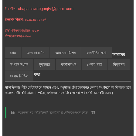
ই-মেইল: chapainawabganjtv@gmail.com
বিজ্ঞাপন বিভাগ:
০১৩১৬০২৫৯৮৪
©চাঁপাইনবাবগঞ্জটিভি ২০১৮
চাঁপাইনবাবগঞ্জ-৬৩০০
হোম
আজ সারাদিন
আমাদের বিশেষ
রাজনীতির মাঠে
আমাদের
সংগঠন সংবাদ
মুক্তমত
কথোপকথন
খেলার মাঠে
বিদ্যাঙ্গন
কথা
সংবাদ ভিডিও
সাংবাদিকতার নীতি নৈতিকতাকে সামনে রেখে, শুধুমাত্র চাঁপাইনবাবগঞ্জ জেলার সংবাদযোগ্য বিষয়কে তুলে
আনতে চেষ্টা করি আমরা। পাঠক, দর্শকদের সাথে নিয়ে আমরা পথ চলছি অনেকটা সময়।
আমাদের সব আয়োজনই সাজানো চাঁপাইনবাবগঞ্জকে ঘিরে