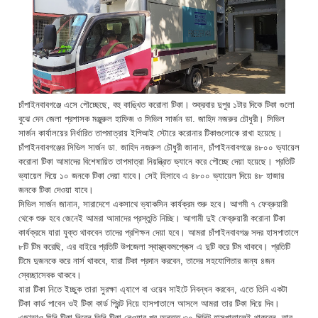
চাঁপাইনবাবগঞ্জে এসে পৌচ্ছেছে, বহু কাঙ্খিত করোনা টিকা। শুক্রবার দুপুর ১টার দিকে টিকা গুলো
বুঝে দেন জেলা প্রশাসক মঞ্জুরুল হাফিজ ও সিভিল সার্জন ডা. জাহিদ নজরুর চৌধুরী। সিভিল
সার্জন কার্যালয়ের নির্ধারিত তাপমাত্রায় ইপিআই স্টোরে করোনার টিকাগুলোকে রাখা হয়েছে।
চাঁপাইনবাবগঞ্জের সিভিল সার্জন ডা. জাহিদ নজরুল চৌধুরী জানান, চাঁপাইনবাবগঞ্জে ৪৮০০ ভ্যায়েল
করোনা টিকা আমাদের বিশেষায়িত তাপমাত্রা নিয়ন্ত্রিত ভ্যানে করে পৌচ্ছে দেয়া হয়েছে। প্রতিটি
ভ্যায়েল দিয়ে ১০ জনকে টিকা দেয়া যাবে। সেই হিসাবে এ ৪৮০০ ভ্যায়েল দিয়ে ৪৮ হাজার
জনকে টিকা দেওয়া যাবে।
সিভিল সার্জন জানান, সারাদেশে একসাথে ভ্যাকসিন কার্যক্রম শুরু হবে। আগমী ৭ ফেব্রুয়ারী
থেকে শুরু হবে জেনেই আমরা আমাদের প্রস্তুতি নিচ্ছি। আগামী দুই ফেব্রুয়ারী করোনা টিকা
কার্যক্রমে যারা যুক্ত থাকবেন তাদের প্রশিক্ষন দেয়া হবে। আমরা চাঁপাইনবাবগঞ্জ সদর হাসপাতালে
৮টি টিম করেছি, এর বাইরে প্রতিটি উপজেলা স্বাস্থ্যকমপ্লেক্স এ দুটি করে টিম থাকবে। প্রতিটি
টিমে দুজনকে করে নার্স থাকবে, যারা টিকা প্রদান করবেন, তাদের সহযোগিতার জন্য ৪জন
স্বেচ্ছাসেবক থাকবে।
যারা টিকা নিতে ইচ্ছুক তারা সুরক্ষা এ্যাপে বা ওয়েব সাইটে নিবন্ধন করবেন, এতে তিনি একটা
টিকা কার্ড পাবেন ওই টিকা কার্ড প্রিন্ট নিয়ে হাসপাতালে আসলে আমরা তার টিকা দিয়ে দিব।
এছাড়াও যিনি টিকা নিবেন তিনি টিকা নেওয়ার পর অন্তত ৩০ মিনিট হাসপাতালেই থাকবেন, তার