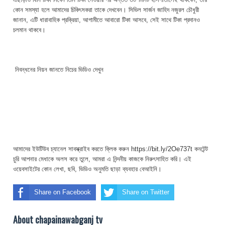
কোন সমস্যা হলে আমাদের চিকিৎসকরা তাকে দেখবেন। সিভিল সার্জন জাহিদ নজুরল চৌধুরী
জানান, এটি ধারাবাহিক প্রক্রিয়া, আগামীতে আবারো টিকা আসবে, সেই সাথে টিকা প্রদানও
চলমান থাকবে।
নিবন্ধনের নিয়ন জানতে নিচের ভিডিও দেখুন
আমাদের ইউটিউব চ্যানেল সাবস্ক্রাইব করতে ক্লিক করুন https://bit.ly/2Oe737t কনটেন্ট
চুরি আপনার মেধাকে অলস করে তুলে, আমরা এ নিন্দনীয় কাজকে নিরুৎসাহিত করি। এই
ওয়েবসাইটের কোন লেখা, ছবি, ভিডিও অনুমতি ছাড়া ব্যবহার বেআইনি।
Share on Facebook
Share on Twitter
About chapainawabganj tv