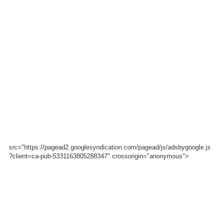
src="https://pagead2.googlesyndication.com/pagead/js/adsbygoogle.js
?client=ca-pub-5331163805288347" crossorigin="anonymous">