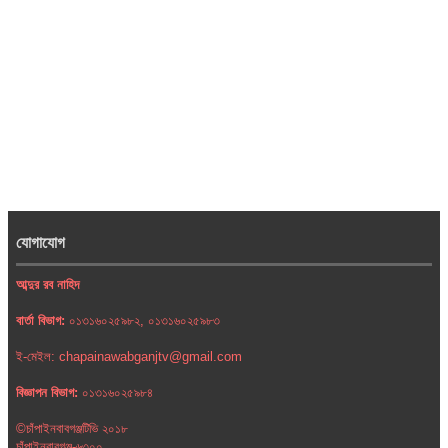
যোগাযোগ
আব্দুর রব নাহিদ
বার্তা বিভাগ:
০১৩১৬০২৫৯৮২, ০১৩১৬০২৫৯৮৩
ই-মেইল: chapainawabganjtv@gmail.com
বিজ্ঞাপন বিভাগ:
০১৩১৬০২৫৯৮৪
©চাঁপাইনবাবগঞ্জটিভি ২০১৮
চাঁপাইনবাবগঞ্জ-৬৩০০