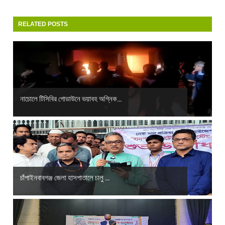
RELATED POSTS
নাচোলে টিসিবির গোডাউনে ভয়াবহ অগ্নিক...
চাঁপাইনবাবগঞ্জ জেলা হাসপাতালে চালু ...