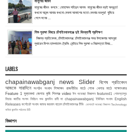
মানুষের জীবন
মানুষের জীবন কলমে : মোহাম্মদ সহিদুল আলম মানুষের জীবন বড়ই অদ্ভুত!
কখনো আনন্দ আবার কখনো মেঘলা আকাশের মতো বেদনায় ভরপুর! ঘুমিয়ে
গেলে মনের ...
শিশু সুরক্ষা বিষয়ে চাঁপাইনবাবগঞ্জে দুই দিনব্যাপী প্রশিক্ষণ
নিজস্ব প্রতিবেদক, চাঁপাইনবাবগঞ্জ: চাঁপাইনবাবগঞ্জ সদর উপজেলার আমনুরা
লুথারেন মিশন হাসপাতাল ট্রেনিং সেন্টারে শিশু সুরক্ষা ও নিরাপত্তা বিষয়...
LABELS
chapainawabganj news
Slider
বিশেষ প্রতিবেদন
আজকে সারাদিনে
সংগঠন সংবাদ
শিক্ষাঙ্গন
রাজনীতির মাঠে
শোক
খেলার মাঠে
সাক্ষাৎকার
Feature 1
মুক্তকথা
জেলার কৃষি
শিবগঞ্জ
video
ঈদ শুভেচ্ছা বিজ্ঞাপন
featured1
গোমস্তাপুর
ফিচার
জাতীয় সংসদ নির্বাচন
শুভ জন্মদিন রানী মা
chapainawabganj
ইউনিয়ন সংবাদ
English
Releases
কর্পোরেট সংবাদ
জাফর জয়নাল
নাচোল
চাঁপাইনবাবগঞ্জ টিভি
ভোলাহাট
শুভেচ্ছা বিজ্ঞাপন
Technology
কবিতা
জন্মদিন
পাঠকের চিঠি
বিজ্ঞাপন